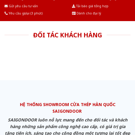
Âu.Chúng tôi tự tin là nhà sản xuất & cung cấp hàng đầu tại Việt Nam!
Gửi yêu cầu tư vấn
Tải báo giá tổng hợp
Yêu cầu gọi lại (3 phút)
Dành cho đại lý
ĐỐI TÁC KHÁCH HÀNG
HỆ THỐNG SHOWROOM CỬA THÉP HÀN QUỐC
SAIGONDOOR
SAIGONDOOR luôn nỗ lực mang đến cho đối tác và khách
hàng những sản phẩm công nghệ cao cấp, có giá trị gia
tăng tiện ích, sáng tạo cho cộng đồng một tương lai tốt đẹp