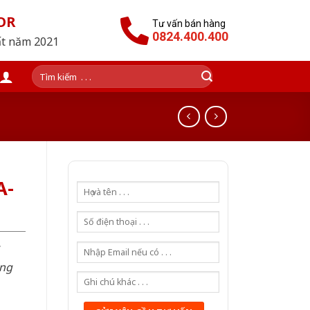
OR
Tư vấn bán hàng
0824.400.400
ất năm 2021
Tìm
kiếm:
A-
òng