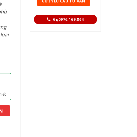
à
phù
Gọi 0976.169.864
àng
loại
hiết
N