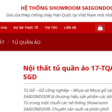
HỆ THỐNG SHOWROOM SAIGONDO
Giá cửa thép chống cháy Hàn Quốc tại Việt Nam mới nh
 GIÁ
DỰ ÁN THỰC TẾ
TIN TỨC
LIÊN HỆ
ẤT
/
TỦ QUẦN ÁO
Nội thất tủ quần áo 17-TQ
SGD
Tủ Gỗ – Gỗ công nghiêp – Nhựa và Nhựa gỗ tại
SAIGONDOOR là thương hiệu sản phẩm các d
Tủ trong một chuỗi các hệ thống Showroom
SAIGONDOOR. Chuyên sản xuất và phân phối