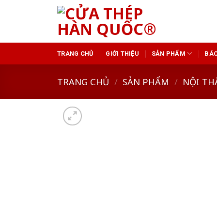
Skip
to
content
TRANG CHỦ
GIỚI THIỆU
SẢN PHẨM
BÁO
TRANG CHỦ
/
SẢN PHẨM
/
NỘI TH