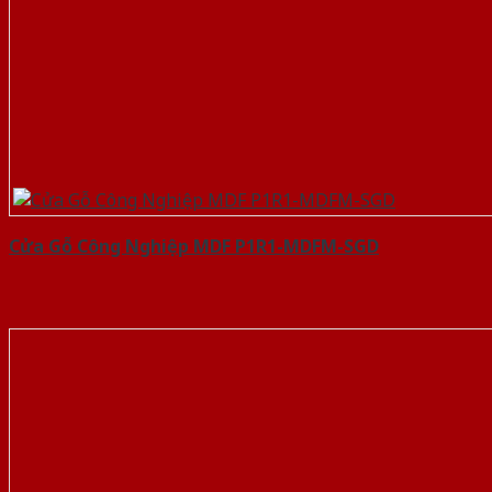
Cửa Gỗ Công Nghiệp MDF P1R1-MDFM-SGD