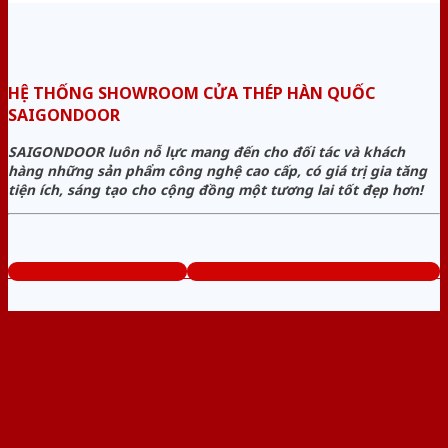
HỆ THỐNG SHOWROOM CỬA THÉP HÀN QUỐC
SAIGONDOOR
SAIGONDOOR luôn nỗ lực mang đến cho đối tác và khách
hàng những sản phẩm công nghệ cao cấp, có giá trị gia tăng
tiện ích, sáng tạo cho cộng đồng một tương lai tốt đẹp hơn!
www.cuathephanquoc.com
Tổng đài tư vấn miễn phí: 0824.400.400