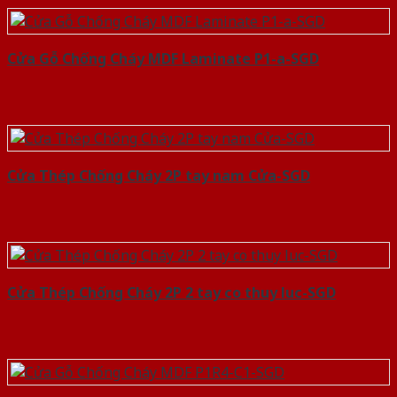
Cửa Gỗ Chống Cháy MDF Laminate P1-a-SGD
Cửa Thép Chống Cháy 2P tay nam Cửa-SGD
Cửa Thép Chống Cháy 2P 2 tay co thuy luc-SGD