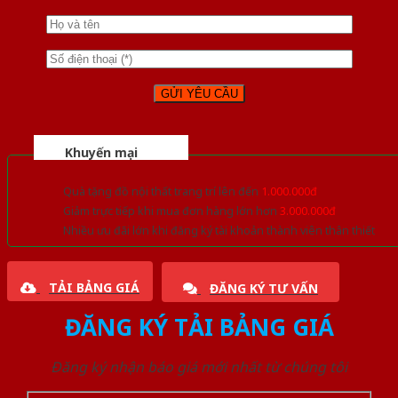
Khuyến mại
Quà tặng đồ nội thất trang trí lên đến
1.000.000đ
Giảm trực tiếp khi mua đơn hàng lớn hơn
3.000.000đ
Nhiều ưu đãi lớn khi đăng ký tài khoản thành viên thân thiết
TẢI BẢNG GIÁ
ĐĂNG KÝ TƯ VẤN
ĐĂNG KÝ TẢI BẢNG GIÁ
Đăng ký nhận báo giá mới nhất từ chúng tôi