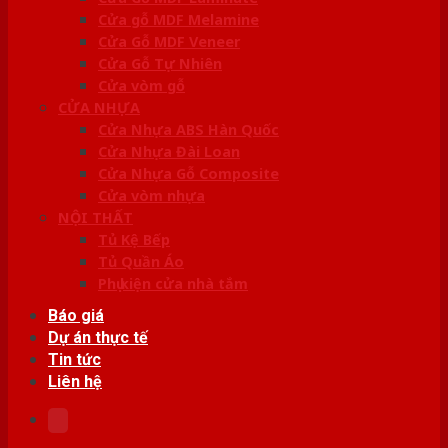
Cửa gỗ MDF Melamine
Cửa Gỗ MDF Veneer
Cửa Gỗ Tự Nhiên
Cửa vòm gỗ
CỬA NHỰA
Cửa Nhựa ABS Hàn Quốc
Cửa Nhựa Đài Loan
Cửa Nhựa Gỗ Composite
Cửa vòm nhựa
NỘI THẤT
Tủ Kệ Bếp
Tủ Quần Áo
Phụ kiện cửa nhà tắm
Báo giá
Dự án thực tế
Tin tức
Liên hệ