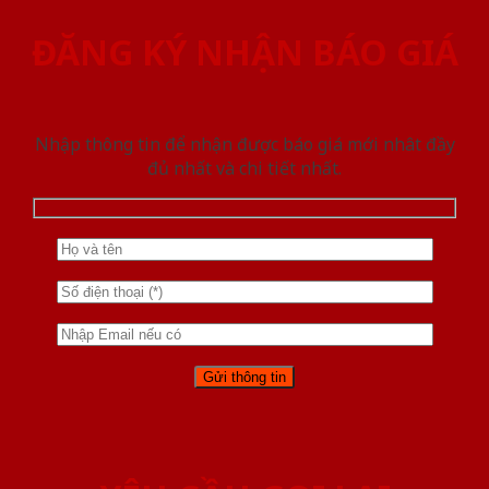
ĐĂNG KÝ NHẬN BÁO GIÁ
Nhập thông tin để nhận được báo giá mới nhât đầy
đủ nhất và chi tiết nhất.