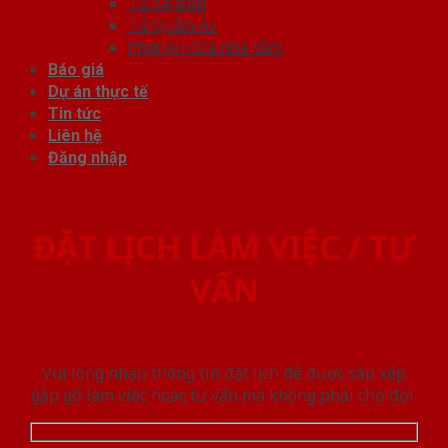
Tủ Kệ Bếp
Tủ Quần Áo
Phụ kiện cửa nhà tắm
Báo giá
Dự án thực tế
Tin tức
Liên hệ
Đăng nhập
ĐẶT LỊCH LÀM VIỆC / TƯ
VẤN
Vui lòng nhập thông tin đặt lịch để được sắp xếp
gặp gỡ làm việc hoăc tư vấn mà không phải chờ đợi.