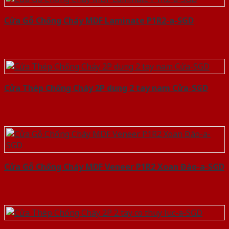
Cửa Gỗ Chống Cháy MDF Laminate P1R2-a-SGD
Cửa Thép Chống Cháy 2P dung 2 tay nam Cửa-SGD
Cửa Gỗ Chống Cháy MDF Veneer P1R2 Xoan Đào-a-SGD