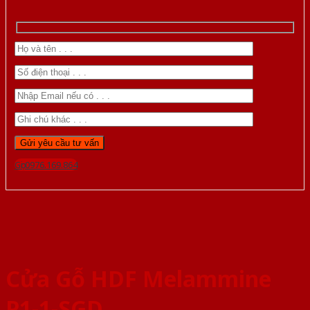
Gọi 0976.169.864
Cửa Gỗ HDF Melammine
P1-1-SGD