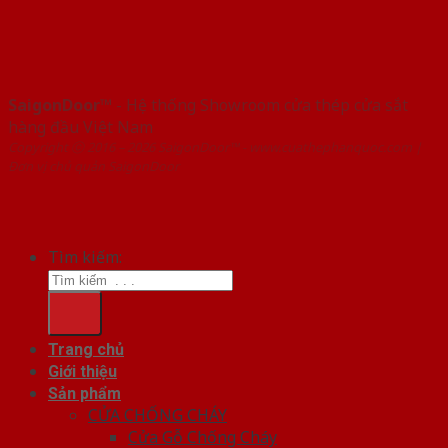
SaigonDoor™
- Hệ thống Showroom cửa thép cửa sắt
hàng đầu Việt Nam
Copyright ⓒ 2016 – 2026 SaigonDoor™ - www.cuathephanquoc.com |
Đơn vị chủ quản SaigonDoor
Tìm kiếm:
Trang chủ
Giới thiệu
Sản phẩm
CỬA CHỐNG CHÁY
Cửa Gỗ Chống Cháy