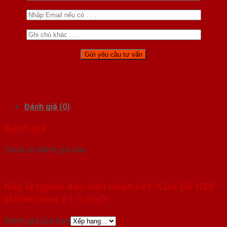
Đánh giá (0)
Đánh giá
Chưa có đánh giá nào.
Hãy là người đầu tiên nhận xét “Cửa Gỗ HDF
Melammine P1-1-SGD”
Đánh giá của bạn