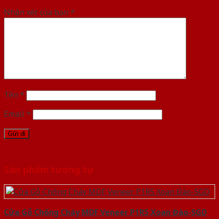
Nhận xét của bạn
*
Tên
*
Email
*
Sản phẩm tương tự
Cửa Gỗ Chống Cháy MDF Veneer P1R5 Xoan Đào-SGD