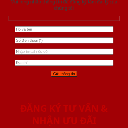
Vui lòng nhập thông tin để đăng ký làm đại lý của
chúng tôi
ĐĂNG KÝ TƯ VẤN &
NHẬN ƯU ĐÃI