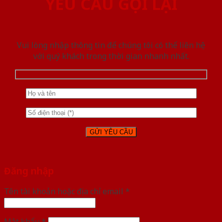
YÊU CẦU GỌI LẠI
Vui lòng nhập thông tin để chúng tôi có thể liên hệ
với quý khách trong thời gian nhanh nhất.
Đăng nhập
Tên tài khoản hoặc địa chỉ email
*
Mật khẩu
*