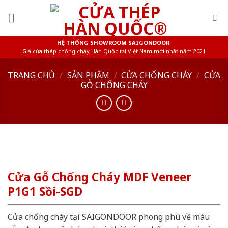
Skip
to
content
HỆ THỐNG SHOWROOM SAIGONDOOR
Giá cửa thép chống cháy Hàn Quốc tại Việt Nam mới nhất năm 2021
TRANG CHỦ
/
SẢN PHẨM
/
CỬA CHỐNG CHÁY
/
CỬA
GỖ CHỐNG CHÁY
Cửa Gỗ Chống Cháy MDF Veneer
P1G1 Sồi-SGD
Cửa chống cháy tại SAIGONDOOR phong phú về màu