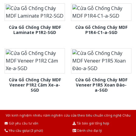
Cửa Gỗ Chống Cháy MDF
Cửa Gỗ Chống Cháy MDF
Laminate P1R2-SGD
P1R4-C1-a-SGD
Cửa Gỗ Chống Cháy MDF
Cửa Gỗ Chống Cháy MDF
Veneer P1R2 Căm Xe-a-
Veneer P1R5 Xoan Đào-
SGD
a-SGD
Với kinh nghiệm nhiêu năm nghiên cứu cửa theo tiêu chuẩn công nghệ Châu
Âu.Chúng tôi tự tin là nhà sản xuất & cung cấp hàng đầu tại Việt Nam!
Gửi yêu cầu tư vấn
Tải báo giá tổng hợp
Yêu cầu gọi lại (3 phút)
Dành cho đại lý