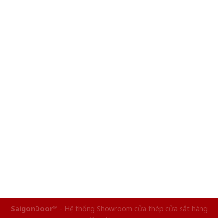
SaigonDoor™
- Hệ thống Showroom cửa thép cửa sắt hàng