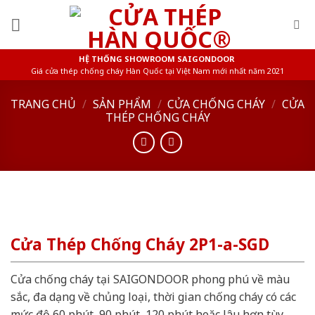
Skip
to
content
HỆ THỐNG SHOWROOM SAIGONDOOR
Giá cửa thép chống cháy Hàn Quốc tại Việt Nam mới nhất năm 2021
TRANG CHỦ
/
SẢN PHẨM
/
CỬA CHỐNG CHÁY
/
CỬA
THÉP CHỐNG CHÁY
Cửa Thép Chống Cháy 2P1-a-SGD
Cửa chống cháy tại SAIGONDOOR phong phú về màu
sắc, đa dạng về chủng loại, thời gian chống cháy có các
mức độ 60 phút, 90 phút, 120 phút hoặc lâu hơn tùy