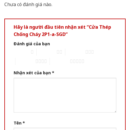
Chưa có đánh giá nào.
Hãy là người đầu tiên nhận xét “Cửa Thép
Chống Cháy 2P1-a-SGD”
Đánh giá của bạn
1 of 5 stars
2 of 5 stars
3 of 5 stars
4 of 5 stars
5 of 5 stars
Nhận xét của bạn
*
Tên
*