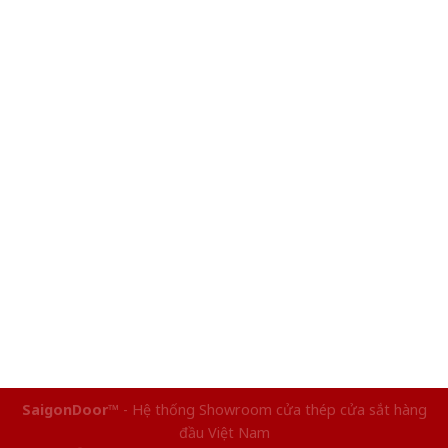
SaigonDoor™
- Hệ thống Showroom cửa thép cửa sắt hàng
đầu Việt Nam