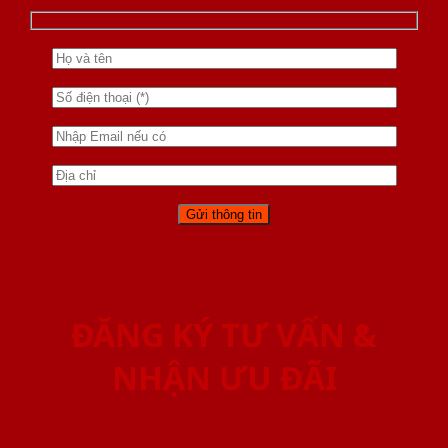
ĐĂNG KÝ TƯ VẤN &
NHẬN ƯU ĐÃI