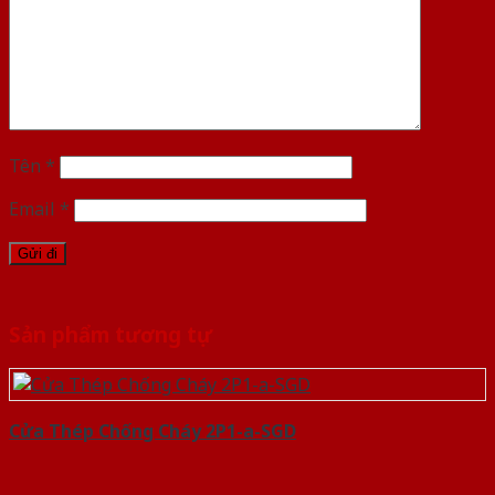
Tên
*
Email
*
Sản phẩm tương tự
Cửa Thép Chống Cháy 2P1-a-SGD