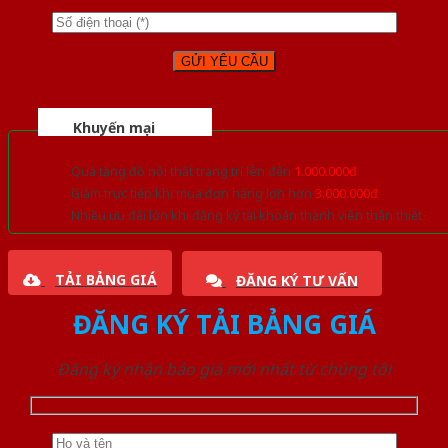
Khuyến mại
Quà tặng đồ nội thất trang trí lên đến
1.000.000đ
Giảm trực tiếp khi mua đơn hàng lớn hơn
3.000.000đ
Nhiều ưu đãi lớn khi đăng ký tài khoản thành viên thân thiết
TẢI BẢNG GIÁ
ĐĂNG KÝ TƯ VẤN
ĐĂNG KÝ TẢI BẢNG GIÁ
Đăng ký nhận báo giá mới nhất từ chúng tôi