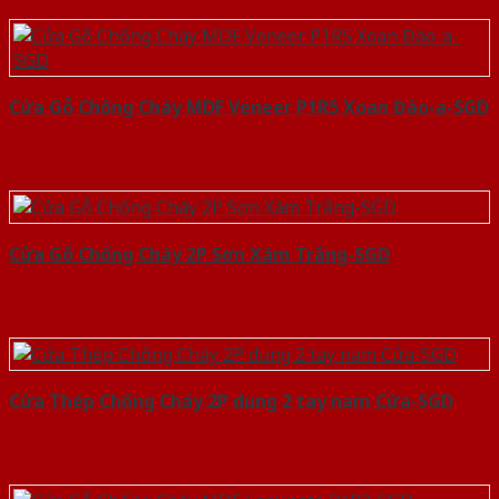
Cửa Gỗ Chống Cháy MDF Veneer P1R5 Xoan Đào-a-SGD
Cửa Gỗ Chống Cháy 2P Sơn Xám Trắng-SGD
Cửa Thép Chống Cháy 2P dung 2 tay nam Cửa-SGD