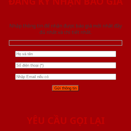
ĐĂNG KÝ NHẬN BÁO GIÁ
Nhập thông tin để nhận được báo giá mới nhât đầy
đủ nhất và chi tiết nhất.
YÊU CẦU GỌI LẠI