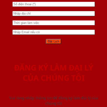
ĐĂNG KÝ LÀM ĐẠI LÝ
CỦA CHÚNG TÔI
Vui lòng nhập thông tin để đăng ký làm đại lý của
chúng tôi