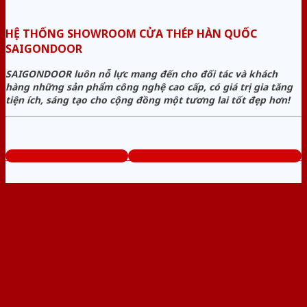
HỆ THỐNG SHOWROOM CỬA THÉP HÀN QUỐC
SAIGONDOOR
SAIGONDOOR luôn nỗ lực mang đến cho đối tác và khách
hàng những sản phẩm công nghệ cao cấp, có giá trị gia tăng
tiện ích, sáng tạo cho cộng đồng một tương lai tốt đẹp hơn!
www.cuathephanquoc.com
Tổng đài tư vấn miễn phí: 0824.400.400