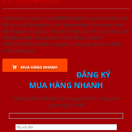
Cửa chống cháy tại SAIGONDOOR phong phú về màu sắc,
đa dạng về chủng loại, thời gian chống cháy có các mức
độ 60 phút, 90 phút, 120 phút hoặc lâu hơn tùy thuộc vào
vật liệu và độ dày của cánh cửa: 45mm, 50mm.
SAIGONDOOR là đơn vị chuyên cung cấp các sản phẩm
chất lượng cao.
MUA HÀNG NHANH
ĐĂNG KÝ
MUA HÀNG NHANH
Chúng tôi sẽ liên lạc lại với quý khách trong thời
gian ngắn nhất