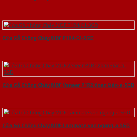
Cửa Gỗ Chống Cháy MDF P1R4-C1-SGD
Cửa Gỗ Chống Cháy MDF Veneer P1R2 Xoan Đào-a-SGD
Cửa Gỗ Chống Cháy MDF Laminate van ngang-a-SGD