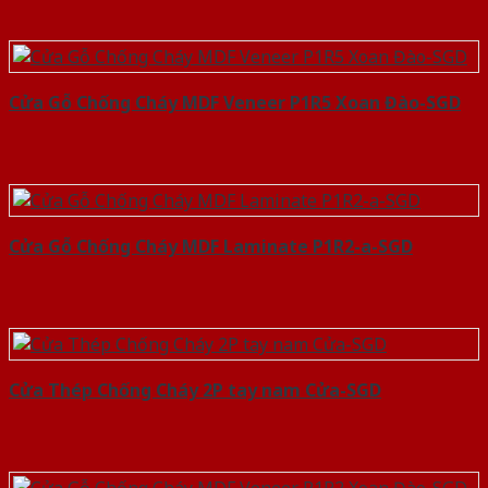
Cửa Gỗ Chống Cháy MDF Veneer P1R5 Xoan Đào-SGD
Cửa Gỗ Chống Cháy MDF Laminate P1R2-a-SGD
Cửa Thép Chống Cháy 2P tay nam Cửa-SGD