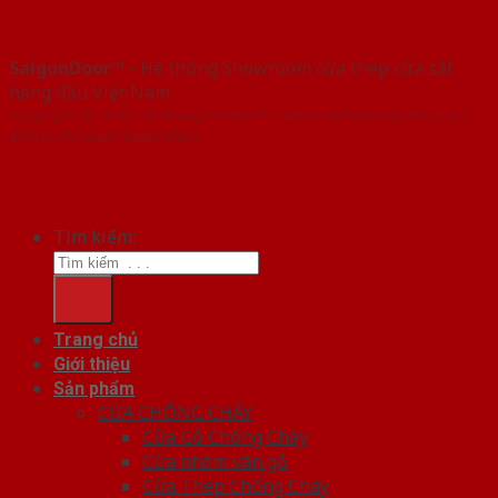
SaigonDoor™
- Hệ thống Showroom cửa thép cửa sắt
hàng đầu Việt Nam
Copyright ⓒ 2016 – 2026 SaigonDoor™ - www.cuathephanquoc.com |
Đơn vị chủ quản SaigonDoor
Tìm kiếm:
Trang chủ
Giới thiệu
Sản phẩm
CỬA CHỐNG CHÁY
Cửa Gỗ Chống Cháy
Cửa nhôm vân gỗ
Cửa Thép Chống Cháy