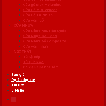
Cửa gỗ MDF Melamine
Cửa Gỗ MDF Veneer
Cửa Gỗ Tự Nhiên
Cửa vòm gỗ
CỬA NHỰA
Cửa Nhựa ABS Hàn Quốc
Cửa Nhựa Đài Loan
Cửa Nhựa Gỗ Composite
Cửa vòm nhựa
NỘI THẤT
Tủ Kệ Bếp
Tủ Quần Áo
Phụ kiện cửa nhà tắm
Báo giá
Dự án thực tế
Tin tức
Liên hệ