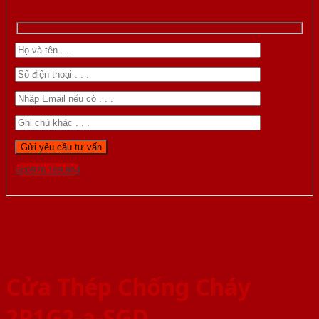
Gọi 0976.169.864
Cửa Thép Chống Cháy
2P1G2-a-SGD