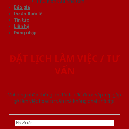
Phụ kiện cửa nhà tắm
Báo giá
Dự án thực tế
Tin tức
Liên hệ
Đăng nhập
ĐẶT LỊCH LÀM VIỆC / TƯ
VẤN
Vui lòng nhập thông tin đặt lịch để được sắp xếp gặp
gỡ làm việc hoăc tư vấn mà không phải chờ đợi.