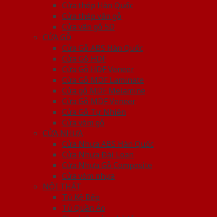
Cửa thép Hàn Quốc
Cửa thép vân gỗ
Cửa vân gỗ 5D
CỬA GỖ
Cửa Gỗ ABS Hàn Quốc
Cửa Gỗ HDF
Cửa Gỗ HDF Veneer
Cửa Gỗ MDF Laminate
Cửa gỗ MDF Melamine
Cửa Gỗ MDF Veneer
Cửa Gỗ Tự Nhiên
Cửa vòm gỗ
CỬA NHỰA
Cửa Nhựa ABS Hàn Quốc
Cửa Nhựa Đài Loan
Cửa Nhựa Gỗ Composite
Cửa vòm nhựa
NỘI THẤT
Tủ Kệ Bếp
Tủ Quần Áo