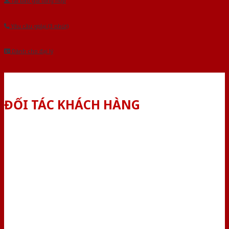
Tải báo giá tổng hợp
Yêu cầu gọi lại (3 phút)
Dành cho đại lý
ĐỐI TÁC KHÁCH HÀNG