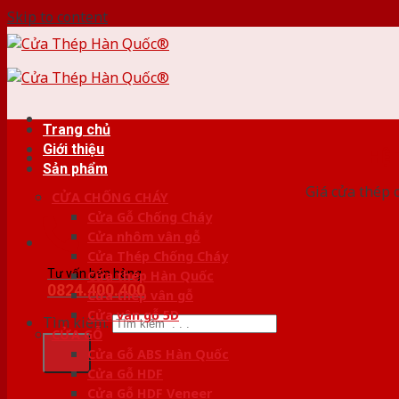
Skip to content
Trang chủ
Giới thiệu
HỆ
Sản phẩm
Giá cửa thép 
CỬA CHỐNG CHÁY
Cửa Gỗ Chống Cháy
Cửa nhôm vân gỗ
Cửa Thép Chống Cháy
Tư vấn bán hàng
Cửa thép Hàn Quốc
0824.400.400
Cửa thép vân gỗ
Cửa vân gỗ 5D
Tìm kiếm:
CỬA GỖ
Cửa Gỗ ABS Hàn Quốc
Cửa Gỗ HDF
Cửa Gỗ HDF Veneer