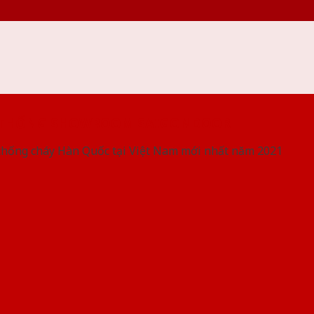
 THỐNG SHOWROOM SAIGONDOOR
chống cháy Hàn Quốc tại Việt Nam mới nhất năm 2021