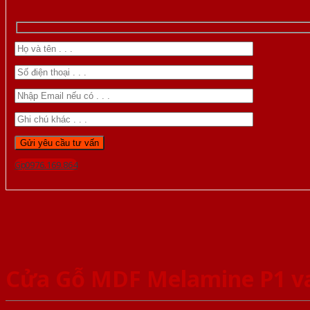
Gọi 0976.169.864
Cửa Gỗ MDF Melamine P1 v