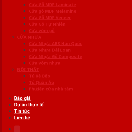
Cửa Gỗ MDF Laminate
Cửa gỗ MDF Melamine
Cửa Gỗ MDF Veneer
Cửa Gỗ Tự Nhiên
Cửa vòm gỗ
CỬA NHỰA
Cửa Nhựa ABS Hàn Quốc
Cửa Nhựa Đài Loan
Cửa Nhựa Gỗ Composite
Cửa vòm nhựa
NỘI THẤT
Tủ Kệ Bếp
Tủ Quần Áo
Phụ kiện cửa nhà tắm
Báo giá
Dự án thực tế
Tin tức
Liên hệ