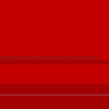
 THỐNG SHOWROOM SAIGONDOOR
chống cháy Hàn Quốc tại Việt Nam mới nhất năm 2021