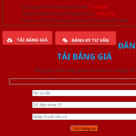
Quà tặng đồ nội thất trang trí lên đến
1.000.000đ
Giảm trực tiếp khi mua đơn hàng lớn hơn
3.000.000đ
Nhiều ưu đãi lớn khi đăng ký tài khoản thành viên thân thiết
TẢI BẢNG GIÁ
ĐĂNG KÝ TƯ VẤN
ĐĂN
TẢI BẢNG GIÁ
Đăng ký nhận báo giá mới nhất từ chúng tôi