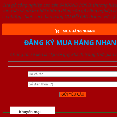
Cửa gỗ công nghiệp cao cấp SAIGONDOOR là thương hiệ
sản xuất và phân phối những dòng cửa gỗ công nghiệp ch
có những chính sách bán hàng ƯU ĐÃI CAO đi kèm với sự đ
MUA HÀNG NHANH
ĐĂNG KÝ MUA HÀNG NHAN
Chúng tôi sẽ liên lạc lại với quý khách trong thời gian
Khuyến mại