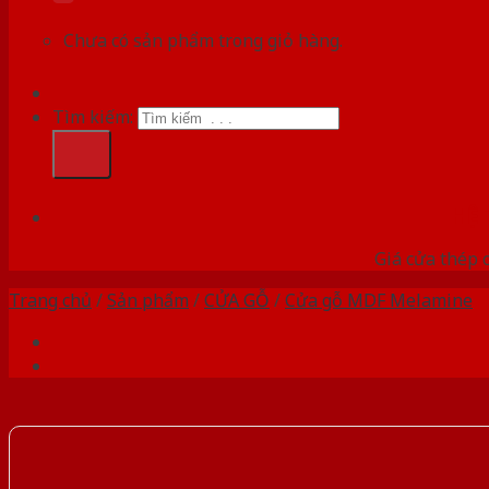
Chưa có sản phẩm trong giỏ hàng.
Tìm kiếm:
HỆ
Giá cửa thép 
Trang chủ
/
Sản phẩm
/
CỬA GỖ
/
Cửa gỗ MDF Melamine