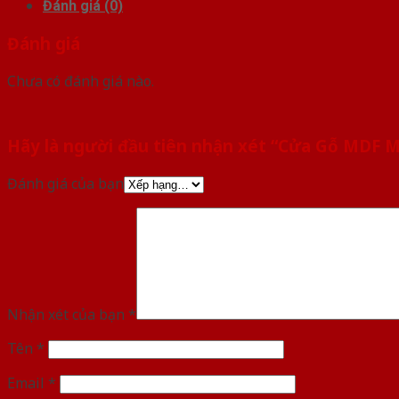
Đánh giá (0)
Đánh giá
Chưa có đánh giá nào.
Hãy là người đầu tiên nhận xét “Cửa Gỗ MDF 
Đánh giá của bạn
Nhận xét của bạn
*
Tên
*
Email
*