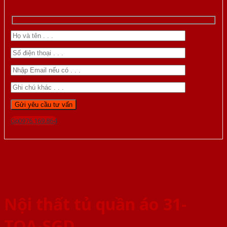
Gọi 0976.169.864
Nội thất tủ quần áo 31-
TQA-SGD