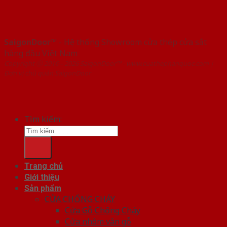
SaigonDoor™
- Hệ thống Showroom cửa thép cửa sắt
hàng đầu Việt Nam
Copyright ⓒ 2016 – 2026 SaigonDoor™ - www.cuathephanquoc.com |
Đơn vị chủ quản SaigonDoor
Tìm kiếm:
Trang chủ
Giới thiệu
Sản phẩm
CỬA CHỐNG CHÁY
Cửa Gỗ Chống Cháy
Cửa nhôm vân gỗ