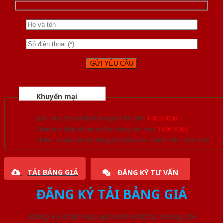
Khuyến mại
Quà tặng đồ nội thất trang trí lên đến
1.000.000đ
Giảm trực tiếp khi mua đơn hàng lớn hơn
3.000.000đ
Nhiều ưu đãi lớn khi đăng ký tài khoản thành viên thân thiết
TẢI BẢNG GIÁ
ĐĂNG KÝ TƯ VẤN
ĐĂNG KÝ TẢI BẢNG GIÁ
Đăng ký nhận báo giá mới nhất từ chúng tôi