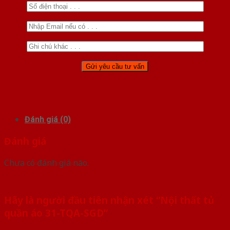
Đánh giá (0)
Đánh giá
Chưa có đánh giá nào.
Hãy là người đầu tiên nhận xét “Nội thất tủ
quần áo 31-TQA-SGD”