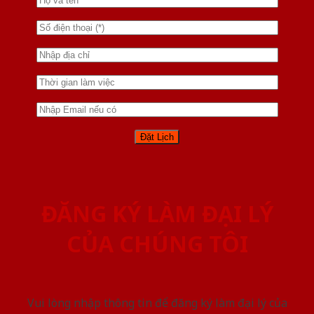
ĐĂNG KÝ LÀM ĐẠI LÝ
CỦA CHÚNG TÔI
Vui lòng nhập thông tin để đăng ký làm đại lý của