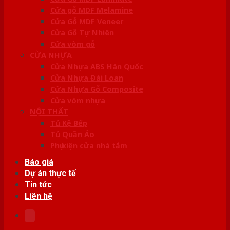
Cửa gỗ MDF Melamine
Cửa Gỗ MDF Veneer
Cửa Gỗ Tự Nhiên
Cửa vòm gỗ
CỬA NHỰA
Cửa Nhựa ABS Hàn Quốc
Cửa Nhựa Đài Loan
Cửa Nhựa Gỗ Composite
Cửa vòm nhựa
NỘI THẤT
Tủ Kệ Bếp
Tủ Quần Áo
Phụ kiện cửa nhà tắm
Báo giá
Dự án thực tế
Tin tức
Liên hệ