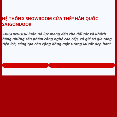
HỆ THỐNG SHOWROOM CỬA THÉP HÀN QUỐC
SAIGONDOOR
SAIGONDOOR luôn nỗ lực mang đến cho đối tác và khách
hàng những sản phẩm công nghệ cao cấp, có giá trị gia tăng
tiện ích, sáng tạo cho cộng đồng một tương lai tốt đẹp hơn!
www.cuathephanquoc.com
Tổng đài tư vấn miễn phí: 0824.400.400