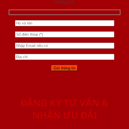
chúng tôi
ĐĂNG KÝ TƯ VẤN &
NHẬN ƯU ĐÃI