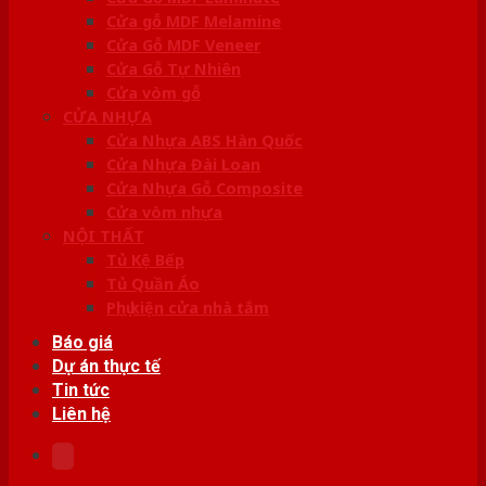
Cửa gỗ MDF Melamine
Cửa Gỗ MDF Veneer
Cửa Gỗ Tự Nhiên
Cửa vòm gỗ
CỬA NHỰA
Cửa Nhựa ABS Hàn Quốc
Cửa Nhựa Đài Loan
Cửa Nhựa Gỗ Composite
Cửa vòm nhựa
NỘI THẤT
Tủ Kệ Bếp
Tủ Quần Áo
Phụ kiện cửa nhà tắm
Báo giá
Dự án thực tế
Tin tức
Liên hệ