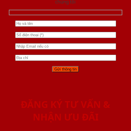
chúng tôi
ĐĂNG KÝ TƯ VẤN &
NHẬN ƯU ĐÃI