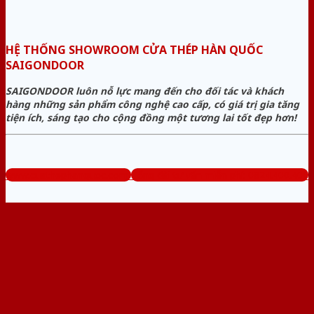
HỆ THỐNG SHOWROOM CỬA THÉP HÀN QUỐC
SAIGONDOOR
SAIGONDOOR luôn nỗ lực mang đến cho đối tác và khách
hàng những sản phẩm công nghệ cao cấp, có giá trị gia tăng
tiện ích, sáng tạo cho cộng đồng một tương lai tốt đẹp hơn!
www.cuathephanquoc.com
Tổng đài tư vấn miễn phí: 0824.400.400