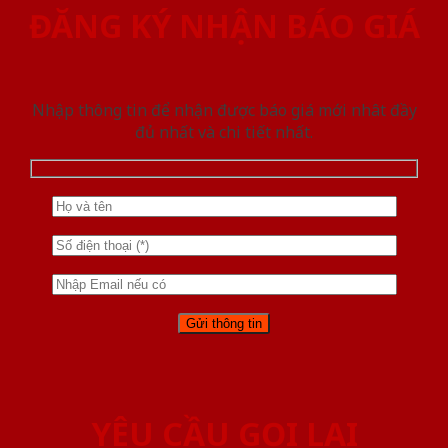
ĐĂNG KÝ NHẬN BÁO GIÁ
Nhập thông tin để nhận được báo giá mới nhât đầy
đủ nhất và chi tiết nhất.
YÊU CẦU GỌI LẠI