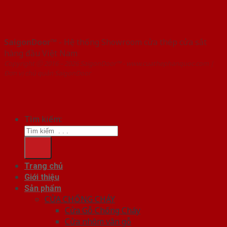
SaigonDoor™
- Hệ thống Showroom cửa thép cửa sắt
hàng đầu Việt Nam
Copyright ⓒ 2016 – 2026 SaigonDoor™ - www.cuathephanquoc.com |
Đơn vị chủ quản SaigonDoor
Tìm kiếm:
Trang chủ
Giới thiệu
Sản phẩm
CỬA CHỐNG CHÁY
Cửa Gỗ Chống Cháy
Cửa nhôm vân gỗ