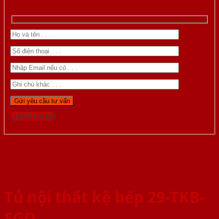
Gọi 0976.169.864
Tủ nội thất kệ bếp 29-TKB-
SGD