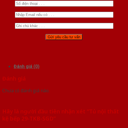
Đánh giá (0)
Đánh giá
Chưa có đánh giá nào.
Hãy là người đầu tiên nhận xét “Tủ nội thất
kệ bếp 29-TKB-SGD”