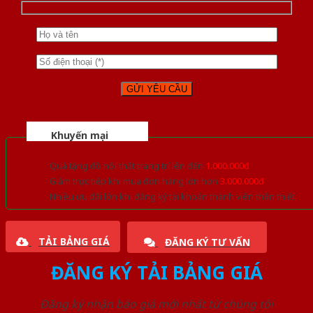
Khuyến mại
Quà tặng đồ nội thất trang trí lên đến
1.000.000đ
Giảm trực tiếp khi mua đơn hàng lớn hơn
3.000.000đ
Nhiều ưu đãi lớn khi đăng ký tài khoản thành viên thân thiết
TẢI BẢNG GIÁ
ĐĂNG KÝ TƯ VẤN
ĐĂNG KÝ TẢI BẢNG GIÁ
Đăng ký nhận báo giá mới nhất từ chúng tôi