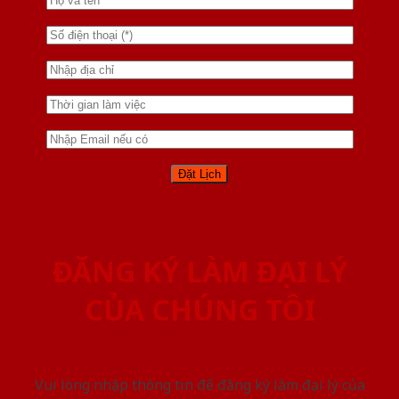
ĐĂNG KÝ LÀM ĐẠI LÝ
CỦA CHÚNG TÔI
Vui lòng nhập thông tin để đăng ký làm đại lý của