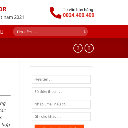
OR
Tư vấn bán hàng
0824.400.400
ất năm 2021
Tìm
kiếm:
ơng
các
n
ỗ hợp