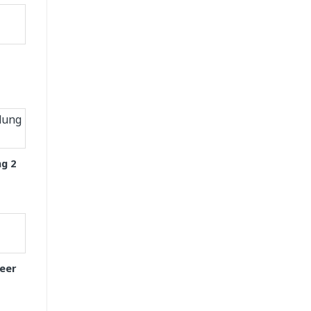
g 2
eer