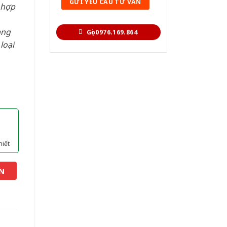
 hợp
àng
Gọi 0976.169.864
loại
hiết
N