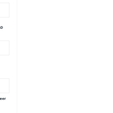
GD
eer