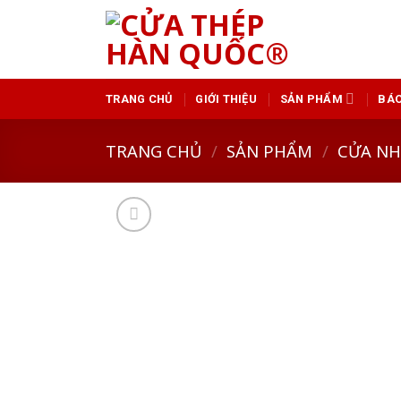
Skip
to
content
TRANG CHỦ
GIỚI THIỆU
SẢN PHẨM
BÁO
TRANG CHỦ
/
SẢN PHẨM
/
CỬA N