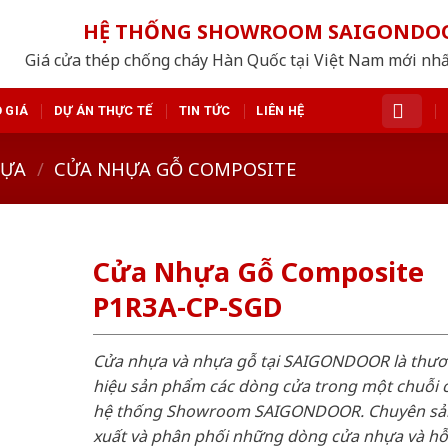
HỆ THỐNG SHOWROOM SAIGONDO
Giá cửa thép chống cháy Hàn Quốc tại Việt Nam mới nh
 GIÁ
DỰ ÁN THỰC TẾ
TIN TỨC
LIÊN HỆ
HỰA
/
CỬA NHỰA GỖ COMPOSITE
Cửa Nhựa Gỗ Composite
P1R3A-CP-SGD
Cửa nhựa và nhựa gỗ tại SAIGONDOOR là thư
hiệu sản phẩm các dòng cửa trong một chuỗi 
hệ thống Showroom SAIGONDOOR. Chuyên sả
xuất và phân phối những dòng cửa nhựa và h