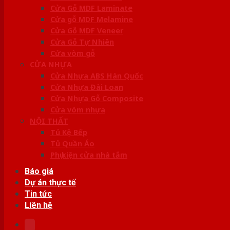
Cửa Gỗ MDF Laminate
Cửa gỗ MDF Melamine
Cửa Gỗ MDF Veneer
Cửa Gỗ Tự Nhiên
Cửa vòm gỗ
CỬA NHỰA
Cửa Nhựa ABS Hàn Quốc
Cửa Nhựa Đài Loan
Cửa Nhựa Gỗ Composite
Cửa vòm nhựa
NỘI THẤT
Tủ Kệ Bếp
Tủ Quần Áo
Phụ kiện cửa nhà tắm
Báo giá
Dự án thực tế
Tin tức
Liên hệ