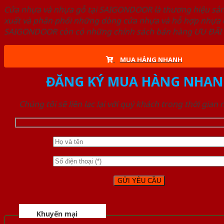
Cửa nhựa và nhựa gỗ tại SAIGONDOOR là thương hiệu s
xuất và phân phối những dòng cửa nhựa và hỗ hợp nhựa ch
SAIGONDOOR còn có những chính sách bán hàng ƯU ĐÃI CAO
MUA HÀNG NHANH
ĐĂNG KÝ MUA HÀNG NHAN
Chúng tôi sẽ liên lạc lại với quý khách trong thời gian
Khuyến mại