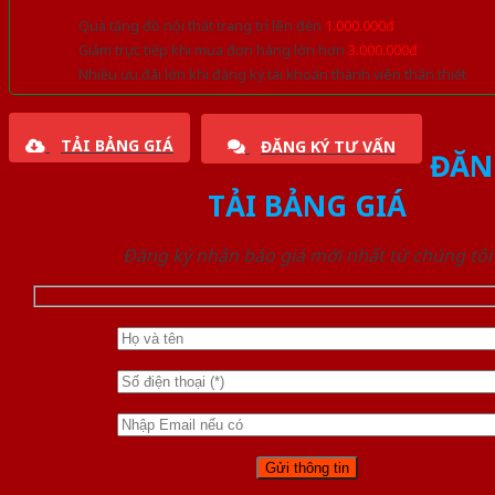
Quà tặng đồ nội thất trang trí lên đến
1.000.000đ
Giảm trực tiếp khi mua đơn hàng lớn hơn
3.000.000đ
Nhiều ưu đãi lớn khi đăng ký tài khoản thành viên thân thiết
TẢI BẢNG GIÁ
ĐĂNG KÝ TƯ VẤN
ĐĂN
TẢI BẢNG GIÁ
Đăng ký nhận báo giá mới nhất từ chúng tôi