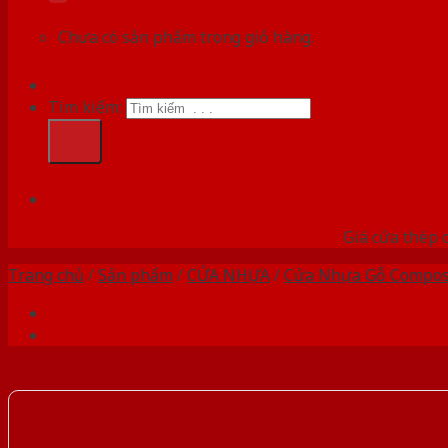
Chưa có sản phẩm trong giỏ hàng.
Tìm kiếm:
HỆ
Giá cửa thép 
Trang chủ
/
Sản phẩm
/
CỬA NHỰA
/
Cửa Nhựa Gỗ Compos