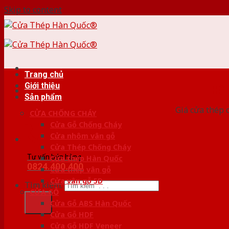
Skip to content
Trang chủ
Giới thiệu
HỆ
Sản phẩm
Giá cửa thép 
CỬA CHỐNG CHÁY
Cửa Gỗ Chống Cháy
Cửa nhôm vân gỗ
Cửa Thép Chống Cháy
Tư vấn bán hàng
Cửa thép Hàn Quốc
0824.400.400
Cửa thép vân gỗ
Cửa vân gỗ 5D
Tìm kiếm:
CỬA GỖ
Cửa Gỗ ABS Hàn Quốc
Cửa Gỗ HDF
Cửa Gỗ HDF Veneer