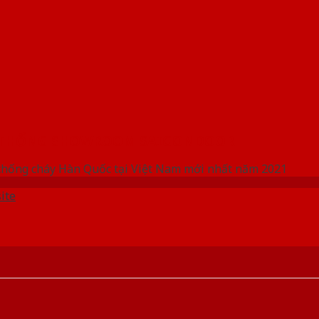
 THỐNG SHOWROOM SAIGONDOOR
chống cháy Hàn Quốc tại Việt Nam mới nhất năm 2021
ite