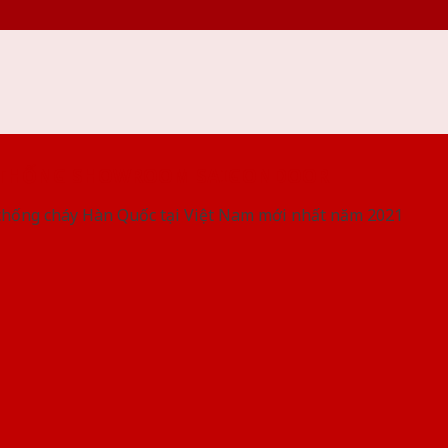
 THỐNG SHOWROOM SAIGONDOOR
chống cháy Hàn Quốc tại Việt Nam mới nhất năm 2021