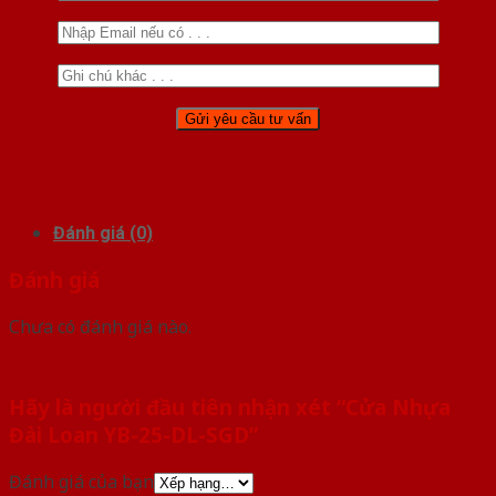
Đánh giá (0)
Đánh giá
Chưa có đánh giá nào.
Hãy là người đầu tiên nhận xét “Cửa Nhựa
Đài Loan YB-25-DL-SGD”
Đánh giá của bạn