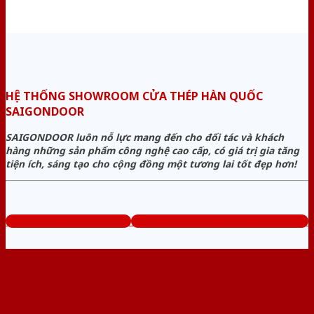
HỆ THỐNG SHOWROOM CỬA THÉP HÀN QUỐC
SAIGONDOOR
SAIGONDOOR luôn nỗ lực mang đến cho đối tác và khách
hàng những sản phẩm công nghệ cao cấp, có giá trị gia tăng
tiện ích, sáng tạo cho cộng đồng một tương lai tốt đẹp hơn!
www.cuathephanquoc.com
Tổng đài tư vấn miễn phí: 0824.400.400