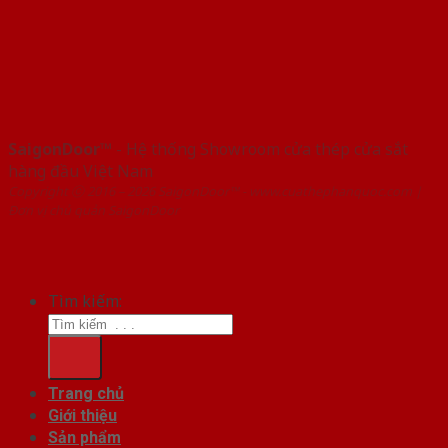
SaigonDoor™
- Hệ thống Showroom cửa thép cửa sắt
hàng đầu Việt Nam
Copyright ⓒ 2016 – 2026 SaigonDoor™ - www.cuathephanquoc.com |
Đơn vị chủ quản SaigonDoor
Tìm kiếm:
Trang chủ
Giới thiệu
Sản phẩm