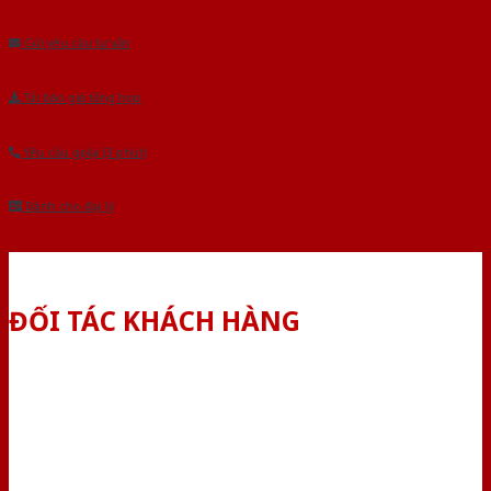
Âu.Chúng tôi tự tin là nhà sản xuất & cung cấp hàng đầu tại Việt Nam!
Gửi yêu cầu tư vấn
Tải báo giá tổng hợp
Yêu cầu gọi lại (3 phút)
Dành cho đại lý
ĐỐI TÁC KHÁCH HÀNG