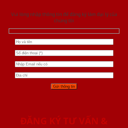
Vui lòng nhập thông tin để đăng ký làm đại lý của
chúng tôi
ĐĂNG KÝ TƯ VẤN &