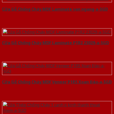
Cửa Gỗ Chống Cháy MDF Laminate van ngang-a-SGD
Cửa Gỗ Chống Cháy MDF Laminate P1R2 23029-a-SGD
Cửa Gỗ Chống Cháy MDF Veneer P1R5 Xoan Đào-a-SGD