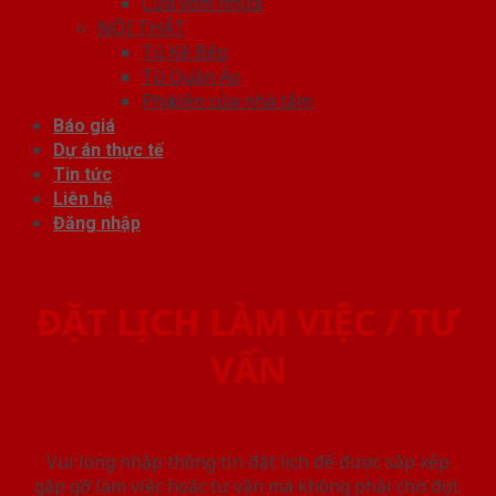
Cửa vòm nhựa
NỘI THẤT
Tủ Kệ Bếp
Tủ Quần Áo
Phụ kiện cửa nhà tắm
Báo giá
Dự án thực tế
Tin tức
Liên hệ
Đăng nhập
ĐẶT LỊCH LÀM VIỆC / TƯ
VẤN
Vui lòng nhập thông tin đặt lịch để được sắp xếp
gặp gỡ làm việc hoăc tư vấn mà không phải chờ đợi.