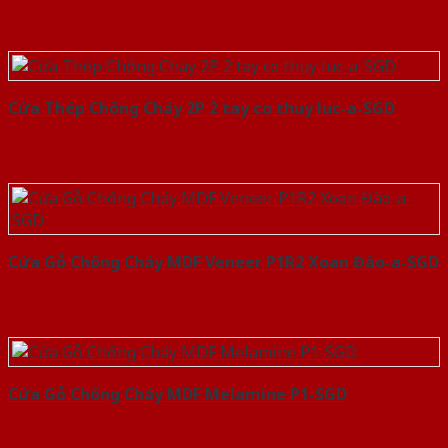
Cửa Thép Chống Cháy 2P 2 tay co thuy luc-a-SGD
Cửa Gỗ Chống Cháy MDF Veneer P1R2 Xoan Đào-a-SGD
Cửa Gỗ Chống Cháy MDF Melamine P1-SGD