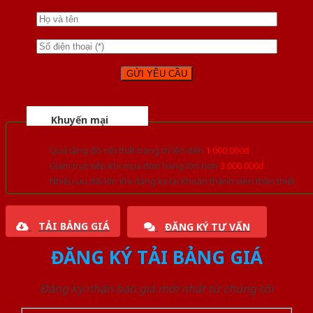
Khuyến mại
Quà tặng đồ nội thất trang trí lên đến
1.000.000đ
Giảm trực tiếp khi mua đơn hàng lớn hơn
3.000.000đ
Nhiều ưu đãi lớn khi đăng ký tài khoản thành viên thân thiết
TẢI BẢNG GIÁ
ĐĂNG KÝ TƯ VẤN
ĐĂNG KÝ TẢI BẢNG GIÁ
Đăng ký nhận báo giá mới nhất từ chúng tôi