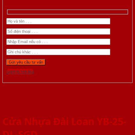
Gọi 0976.169.864
Cửa Nhựa Đài Loan YB-25-
DL-SGD