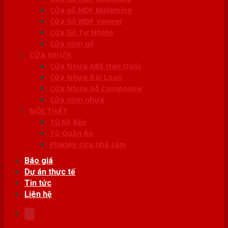
Cửa gỗ MDF Melamine
Cửa Gỗ MDF Veneer
Cửa Gỗ Tự Nhiên
Cửa vòm gỗ
CỬA NHỰA
Cửa Nhựa ABS Hàn Quốc
Cửa Nhựa Đài Loan
Cửa Nhựa Gỗ Composite
Cửa vòm nhựa
NỘI THẤT
Tủ Kệ Bếp
Tủ Quần Áo
Phụ kiện cửa nhà tắm
Báo giá
Dự án thực tế
Tin tức
Liên hệ