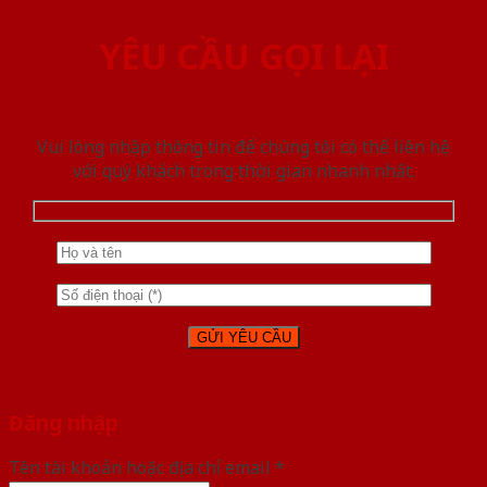
YÊU CẦU GỌI LẠI
Vui lòng nhập thông tin để chúng tôi có thể liên hệ
với quý khách trong thời gian nhanh nhất.
Đăng nhập
Tên tài khoản hoặc địa chỉ email
*