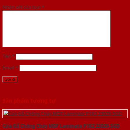
Nhận xét của bạn
*
Tên
*
Email
*
Sản phẩm tương tự
Cửa Gỗ Chống Cháy MDF Laminate P1R2 23029-SGD