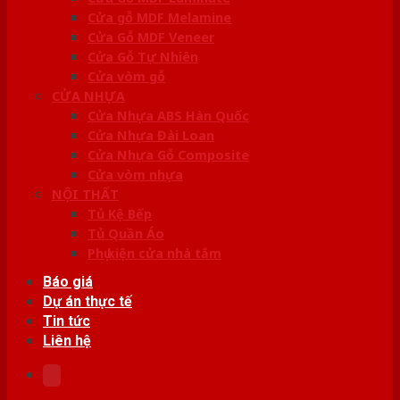
Cửa gỗ MDF Melamine
Cửa Gỗ MDF Veneer
Cửa Gỗ Tự Nhiên
Cửa vòm gỗ
CỬA NHỰA
Cửa Nhựa ABS Hàn Quốc
Cửa Nhựa Đài Loan
Cửa Nhựa Gỗ Composite
Cửa vòm nhựa
NỘI THẤT
Tủ Kệ Bếp
Tủ Quần Áo
Phụ kiện cửa nhà tắm
Báo giá
Dự án thực tế
Tin tức
Liên hệ