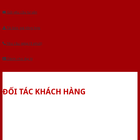
Âu.Chúng tôi tự tin là nhà sản xuất & cung cấp hàng đầu tại Việt Nam!
Gửi yêu cầu tư vấn
Tải báo giá tổng hợp
Yêu cầu gọi lại (3 phút)
Dành cho đại lý
ĐỐI TÁC KHÁCH HÀNG