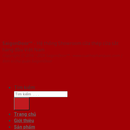
SaigonDoor™
- Hệ thống Showroom cửa thép cửa sắt
hàng đầu Việt Nam
Copyright ⓒ 2016 – 2026 SaigonDoor™ - www.cuathephanquoc.com |
Đơn vị chủ quản SaigonDoor
Tìm kiếm:
Trang chủ
Giới thiệu
Sản phẩm