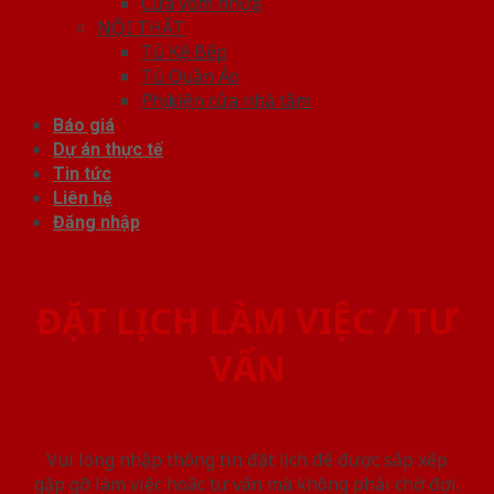
Cửa vòm nhựa
NỘI THẤT
Tủ Kệ Bếp
Tủ Quần Áo
Phụ kiện cửa nhà tắm
Báo giá
Dự án thực tế
Tin tức
Liên hệ
Đăng nhập
ĐẶT LỊCH LÀM VIỆC / TƯ
VẤN
Vui lòng nhập thông tin đặt lịch để được sắp xếp
gặp gỡ làm việc hoăc tư vấn mà không phải chờ đợi.