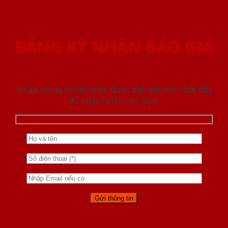
ĐĂNG KÝ NHẬN BÁO GIÁ
Nhập thông tin để nhận được báo giá mới nhât đầy
đủ nhất và chi tiết nhất.