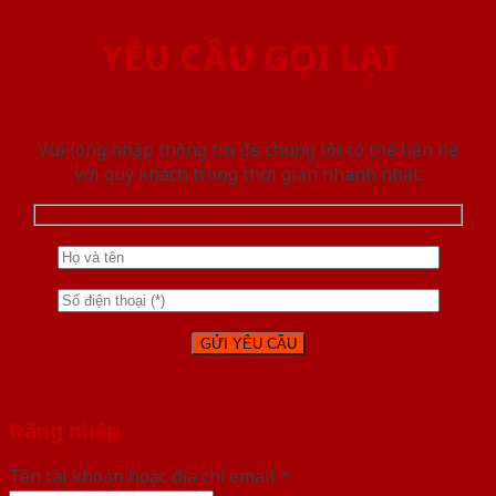
YÊU CẦU GỌI LẠI
Vui lòng nhập thông tin để chúng tôi có thể liên hệ
với quý khách trong thời gian nhanh nhất.
Đăng nhập
Tên tài khoản hoặc địa chỉ email
*