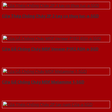
Cửa Thép Chống Cháy 2P 2 tay co thuy luc-a-SGD
Cửa Gỗ Chống Cháy MDF Veneer P1R2 ASH-a-SGD
Cửa Gỗ Chống Cháy MDF Melamine 1-SGD