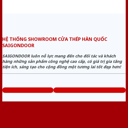
HỆ THỐNG SHOWROOM CỬA THÉP HÀN QUỐC
SAIGONDOOR
SAIGONDOOR luôn nỗ lực mang đến cho đối tác và khách
hàng những sản phẩm công nghệ cao cấp, có giá trị gia tăng
tiện ích, sáng tạo cho cộng đồng một tương lai tốt đẹp hơn!
www.cuathephanquoc.com
Tổng đài tư vấn miễn phí: 0824.400.400