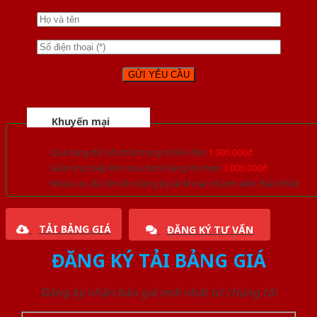
Khuyến mại
Quà tặng đồ nội thất trang trí lên đến
1.000.000đ
Giảm trực tiếp khi mua đơn hàng lớn hơn
3.000.000đ
Nhiều ưu đãi lớn khi đăng ký tài khoản thành viên thân thiết
TẢI BẢNG GIÁ
ĐĂNG KÝ TƯ VẤN
ĐĂNG KÝ TẢI BẢNG GIÁ
Đăng ký nhận báo giá mới nhất từ chúng tôi