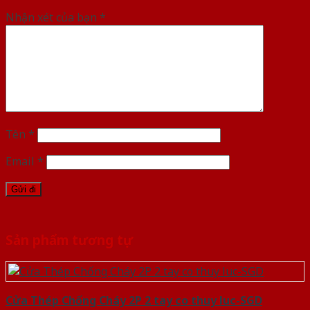
Nhận xét của bạn
*
Tên
*
Email
*
Sản phẩm tương tự
Cửa Thép Chống Cháy 2P 2 tay co thuy luc-SGD