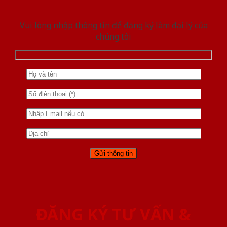
Vui lòng nhập thông tin để đăng ký làm đại lý của
chúng tôi
ĐĂNG KÝ TƯ VẤN &