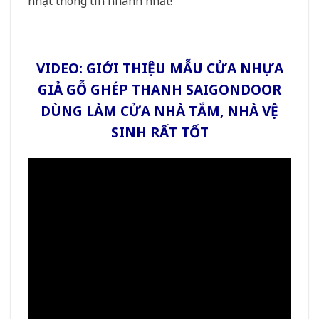
nhật thông tin nhanh nhất!
VIDEO: GIỚI THIỆU MẪU CỬA NHỰA
GIẢ GỖ GHÉP THANH SAIGONDOOR
DÙNG LÀM CỬA NHÀ TẮM, NHÀ VỆ
SINH RẤT TỐT