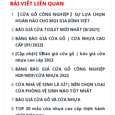
BÀI VIẾT LIÊN QUAN
【CỬA GỖ CÔNG NGHIỆP】SỰ LỰA CHỌN
HOÀN HẢO CHO MỌI GIA ĐÌNH VIỆT
BÁO GIÁ CỬA TOILET MỚI NHẤT [8/2021]
BẢNG BÁO GIÁ CỬA GỖ | CỬA NHỰA CAO
CẤP [01/2022]
[Cập nhật] ☑️Báo giá cửa gỗ | báo giá cửa
nhựa cao cấp 2022
BẢNG BÁO GIÁ CỬA GỖ CÔNG NGHIỆP
HDF/MDF/CỬA NHỰA 2022
CỬA NHÀ VỆ SINH LÀ GÌ?| NÊN CHỌN LOẠI
CỬA PHÒNG VỆ SINH NÀO TỐT NHẤT
BÁO GIÁ CỬA GỖ VÀ CỬA NHỰA
TOP 30 mẫu cửa nhựa cao cấp thịnh hành
nhất hiện nay