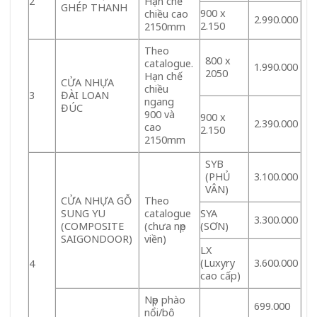
2
Hạn chế
GHÉP THANH
900 x
chiều cao
2.990.000
2.150
2150mm
Theo
800 x
catalogue.
1.990.000
2050
Hạn chế
CỬA NHỰA
chiều
3
ĐÀI LOAN
ngang
ĐÚC
900 và
900 x
2.390.000
cao
2.150
2150mm
SYB
(PHỦ
3.100.000
VÂN)
CỬA NHỰA GỖ
Theo
SUNG YU
catalogue
SYA
3.300.000
(COMPOSITE
(chưa nẹp
(SƠN)
SAIGONDOOR)
viền)
LX
(Luxyry
3.600.000
4
cao cấp)
Nẹp phào
699.000
nổi/bộ