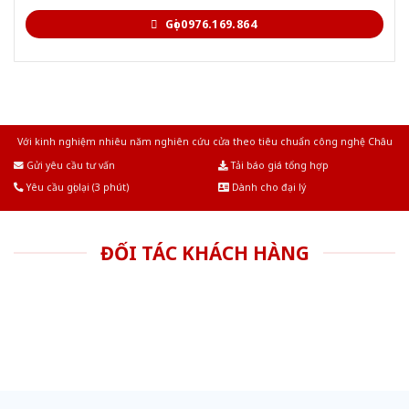
Gọi 0976.169.864
Với kinh nghiệm nhiêu năm nghiên cứu cửa theo tiêu chuẩn công nghệ Châu
Âu.Chúng tôi tự tin là nhà sản xuất & cung cấp hàng đầu tại Việt Nam!
Gửi yêu cầu tư vấn
Tải báo giá tổng hợp
Yêu cầu gọi lại (3 phút)
Dành cho đại lý
ĐỐI TÁC KHÁCH HÀNG