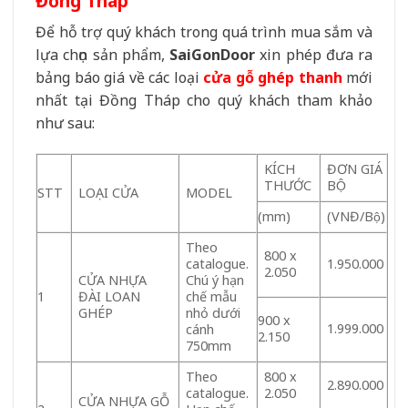
Đồng Tháp
Để hỗ trợ quý khách trong quá trình mua sắm và
lựa chọn sản phẩm,
SaiGonDoor
xin phép đưa ra
bảng báo giá về các loại
cửa gỗ ghép thanh
mới
nhất tại Đồng Tháp cho quý khách tham khảo
như sau:
KÍCH
ĐƠN GIÁ
THƯỚC
BỘ
STT
LOẠI CỬA
MODEL
(mm)
(VNĐ/Bộ)
Theo
800 x
catalogue.
1.950.000
2.050
CỬA NHỰA
Chú ý hạn
1
ĐÀI LOAN
chế mẫu
GHÉP
nhỏ dưới
900 x
1.999.000
cánh
2.150
750mm
Theo
800 x
2.890.000
catalogue.
2.050
CỬA NHỰA GỖ