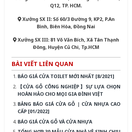
Q12, TP. HCM.
Xưởng SX II: Số 60/3 Đường 9, KP2, P.An
Bình, Biên Hòa, Đồng Nai
Xưởng SX III: 81 Võ Văn Bích, Xã Tân Thạnh
Đông, Huyện Củ Chi, Tp.HCM
BÀI VIẾT LIÊN QUAN
BÁO GIÁ CỬA TOILET MỚI NHẤT [8/2021]
【CỬA GỖ CÔNG NGHIỆP】SỰ LỰA CHỌN
HOÀN HẢO CHO MỌI GIA ĐÌNH VIỆT
BẢNG BÁO GIÁ CỬA GỖ | CỬA NHỰA CAO
CẤP [01/2022]
BÁO GIÁ CỬA GỖ VÀ CỬA NHỰA
TỔNG HỢP 30 MẪU CỬA NHÀ VỆ SINH CHỊU