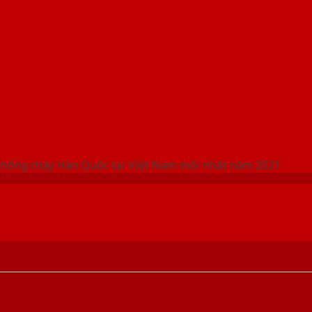
 THỐNG SHOWROOM SAIGONDOOR
chống cháy Hàn Quốc tại Việt Nam mới nhất năm 2021