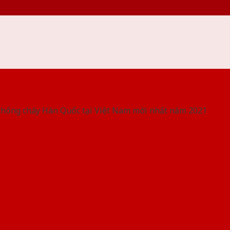
 THỐNG SHOWROOM SAIGONDOOR
chống cháy Hàn Quốc tại Việt Nam mới nhất năm 2021