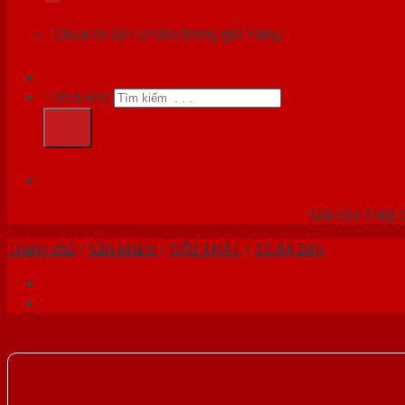
Chưa có sản phẩm trong giỏ hàng.
Tìm kiếm:
HỆ
Giá cửa thép 
Trang chủ
/
Sản phẩm
/
NỘI THẤT
/
Tủ Kệ Bếp