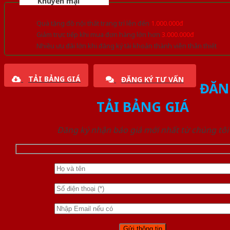
Khuyến mại
Quà tặng đồ nội thất trang trí lên đến
1.000.000đ
Giảm trực tiếp khi mua đơn hàng lớn hơn
3.000.000đ
Nhiều ưu đãi lớn khi đăng ký tài khoản thành viên thân thiết
TẢI BẢNG GIÁ
ĐĂNG KÝ TƯ VẤN
ĐĂN
TẢI BẢNG GIÁ
Đăng ký nhận báo giá mới nhất từ chúng tôi