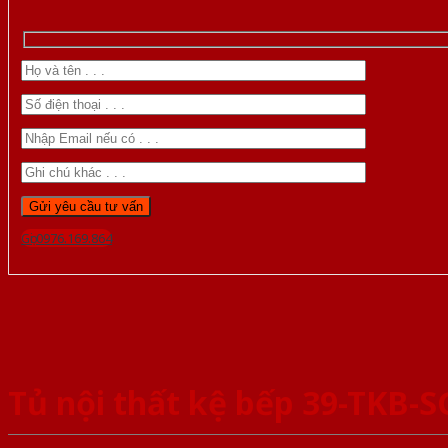
Gọi 0976.169.864
Tủ nội thất kệ bếp 39-TKB-