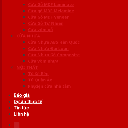
Cửa Gỗ MDF Laminate
Cửa gỗ MDF Melamine
Cửa Gỗ MDF Veneer
Cửa Gỗ Tự Nhiên
Cửa vòm gỗ
CỬA NHỰA
Cửa Nhựa ABS Hàn Quốc
Cửa Nhựa Đài Loan
Cửa Nhựa Gỗ Composite
Cửa vòm nhựa
NỘI THẤT
Tủ Kệ Bếp
Tủ Quần Áo
Phụ kiện cửa nhà tắm
Báo giá
Dự án thực tế
Tin tức
Liên hệ