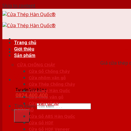
Skip to content
Trang chủ
Giới thiệu
HỆ
Sản phẩm
Giá cửa thép 
CỬA CHỐNG CHÁY
Cửa Gỗ Chống Cháy
Cửa nhôm vân gỗ
Cửa Thép Chống Cháy
Tư vấn bán hàng
Cửa thép Hàn Quốc
0824.400.400
Cửa thép vân gỗ
Cửa vân gỗ 5D
Tìm kiếm:
CỬA GỖ
Cửa Gỗ ABS Hàn Quốc
Cửa Gỗ HDF
Cửa Gỗ HDF Veneer