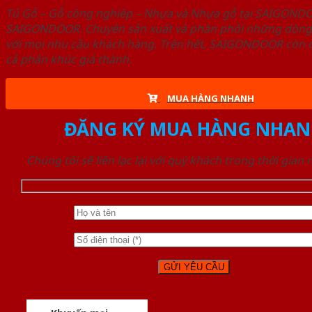
Tủ Gỗ – Gỗ công nghiêp – Nhựa và Nhựa gỗ tại SAIGOND
SAIGONDOOR. Chuyên sản xuất và phân phối những dòng T
với mọi nhu cầu khách hàng. Trên hết, SAIGONDOOR còn c
cả phân khúc giá thành.
MUA HÀNG NHANH
ĐĂNG KÝ MUA HÀNG NHAN
Chúng tôi sẽ liên lạc lại với quý khách trong thời gian