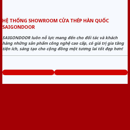
HỆ THỐNG SHOWROOM CỬA THÉP HÀN QUỐC
SAIGONDOOR
SAIGONDOOR luôn nỗ lực mang đến cho đối tác và khách
hàng những sản phẩm công nghệ cao cấp, có giá trị gia tăng
tiện ích, sáng tạo cho cộng đồng một tương lai tốt đẹp hơn!
www.cuathephanquoc.com
Tổng đài tư vấn miễn phí: 0824.400.400