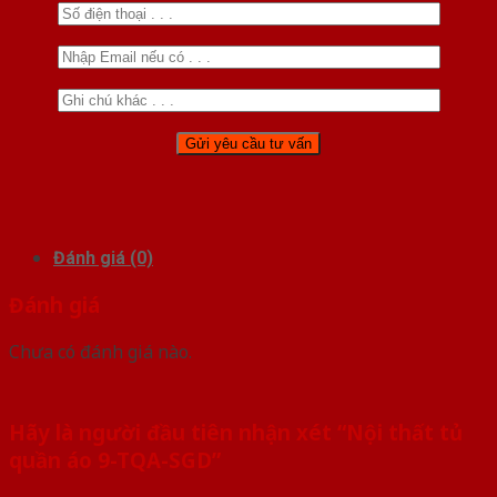
Đánh giá (0)
Đánh giá
Chưa có đánh giá nào.
Hãy là người đầu tiên nhận xét “Nội thất tủ
quần áo 9-TQA-SGD”