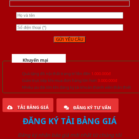
Khuyến mại
Quà tặng đồ nội thất trang trí lên đến
1.000.000đ
Giảm trực tiếp khi mua đơn hàng lớn hơn
3.000.000đ
Nhiều ưu đãi lớn khi đăng ký tài khoản thành viên thân thiết
TẢI BẢNG GIÁ
ĐĂNG KÝ TƯ VẤN
ĐĂNG KÝ TẢI BẢNG GIÁ
Đăng ký nhận báo giá mới nhất từ chúng tôi