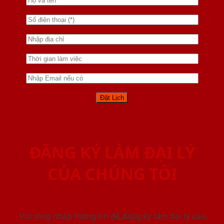
ĐĂNG KÝ LÀM ĐẠI LÝ
CỦA CHÚNG TÔI
Vui lòng nhập thông tin để đăng ký làm đại lý của