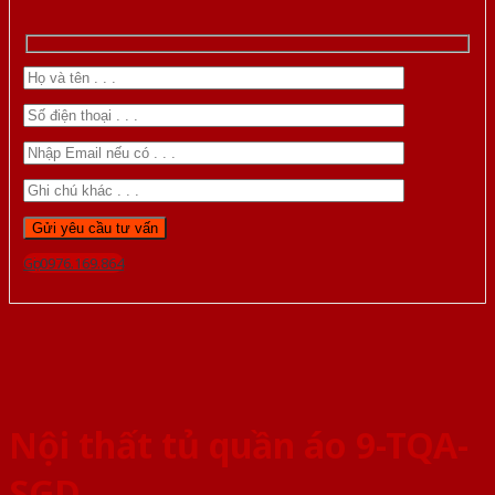
Gọi 0976.169.864
Nội thất tủ quần áo 9-TQA-
SGD