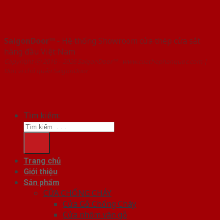
SaigonDoor™
- Hệ thống Showroom cửa thép cửa sắt
hàng đầu Việt Nam
Copyright ⓒ 2016 – 2026 SaigonDoor™ - www.cuathephanquoc.com |
Đơn vị chủ quản SaigonDoor
Tìm kiếm:
Trang chủ
Giới thiệu
Sản phẩm
CỬA CHỐNG CHÁY
Cửa Gỗ Chống Cháy
Cửa nhôm vân gỗ