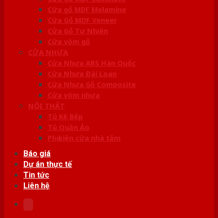
Cửa gỗ MDF Melamine
Cửa Gỗ MDF Veneer
Cửa Gỗ Tự Nhiên
Cửa vòm gỗ
CỬA NHỰA
Cửa Nhựa ABS Hàn Quốc
Cửa Nhựa Đài Loan
Cửa Nhựa Gỗ Composite
Cửa vòm nhựa
NỘI THẤT
Tủ Kệ Bếp
Tủ Quần Áo
Phụ kiện cửa nhà tắm
Báo giá
Dự án thực tế
Tin tức
Liên hệ