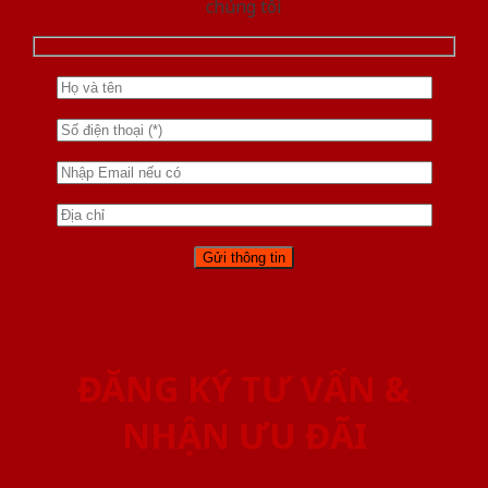
chúng tôi
ĐĂNG KÝ TƯ VẤN &
NHẬN ƯU ĐÃI