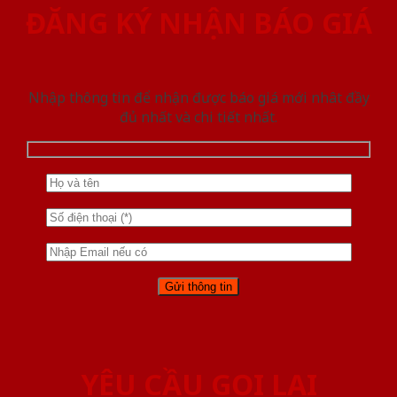
ĐĂNG KÝ NHẬN BÁO GIÁ
Nhập thông tin để nhận được báo giá mới nhât đầy
đủ nhất và chi tiết nhất.
YÊU CẦU GỌI LẠI