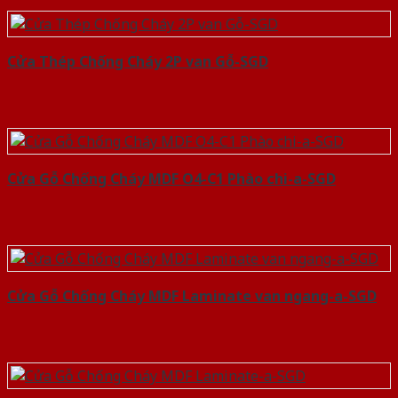
Cửa Thép Chống Cháy 2P van Gỗ-SGD
Cửa Gỗ Chống Cháy MDF O4-C1 Phào chi-a-SGD
Cửa Gỗ Chống Cháy MDF Laminate van ngang-a-SGD