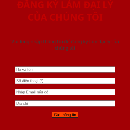
ĐĂNG KÝ LÀM ĐẠI LÝ
CỦA CHÚNG TÔI
Vui lòng nhập thông tin để đăng ký làm đại lý của
chúng tôi