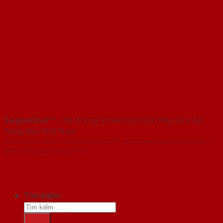
SaigonDoor™
- Hệ thống Showroom cửa thép cửa sắt
hàng đầu Việt Nam
Copyright ⓒ 2016 – 2026 SaigonDoor™ - www.cuathephanquoc.com |
Đơn vị chủ quản SaigonDoor
Tìm kiếm: