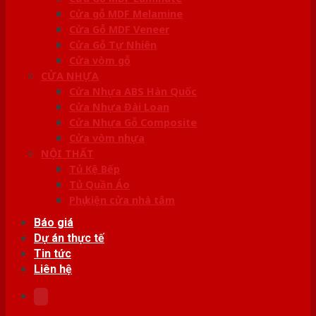
Cửa gỗ MDF Melamine
Cửa Gỗ MDF Veneer
Cửa Gỗ Tự Nhiên
Cửa vòm gỗ
CỬA NHỰA
Cửa Nhựa ABS Hàn Quốc
Cửa Nhựa Đài Loan
Cửa Nhựa Gỗ Composite
Cửa vòm nhựa
NỘI THẤT
Tủ Kệ Bếp
Tủ Quần Áo
Phụ kiện cửa nhà tắm
Báo giá
Dự án thực tế
Tin tức
Liên hệ