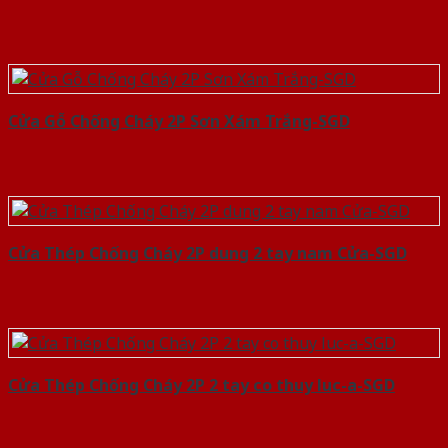
Cửa Gỗ Chống Cháy 2P Sơn Xám Trắng-SGD
Cửa Thép Chống Cháy 2P dung 2 tay nam Cửa-SGD
Cửa Thép Chống Cháy 2P 2 tay co thuy luc-a-SGD