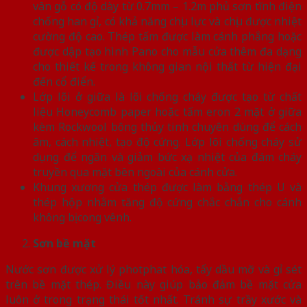
vân gỗ có độ dày từ 0.7mm – 1.2m phủ sơn tĩnh điện
chống han gỉ, có khả năng chịu lực và chịu được nhiệt
cường độ cao. Thép tấm được làm cánh phẳng hoặc
được dập tạo hình Pano cho mẫu cửa thêm đa dạng
cho thiết kế trong không gian nội thất từ hiện đại
đến cổ điển.
Lớp lõi ở giữa là lõi chống cháy được tạo từ chất
liệu Honeycomb paper hoặc tấm eron 2 mặt ở giữa
kèm Rockwool bông thủy tinh chuyên dùng để cách
âm, cách nhiệt, tạo độ cứng. Lớp lõi chống cháy sử
dụng để ngăn và giảm bức xạ nhiệt của đám cháy
truyền qua mặt bên ngoài của cánh cửa.
Khung xương cửa thép được làm bằng thép U và
thép hộp nhằm tăng độ cứng chắc chắn cho cánh
không bị cong vênh.
Sơn bề mặt
Nước sơn được xử lý photphat hóa, tẩy dầu mỡ và gỉ sét
trên bề mặt thép. Điều này giúp bảo đảm bề mặt cửa
luôn ở trong trạng thái tốt nhất. Tránh sự trầy xước và