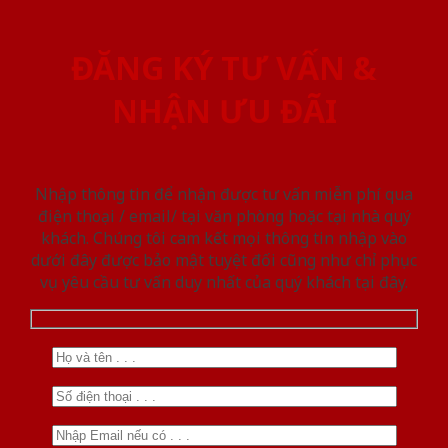
ĐĂNG KÝ TƯ VẤN &
NHẬN ƯU ĐÃI
Nhập thông tin để nhận được tư vấn miễn phí qua
điện thoại / email/ tại văn phòng hoặc tại nhà quý
khách. Chúng tôi cam kết mọi thông tin nhập vào
dưới đây được bảo mật tuyệt đối cũng như chỉ phục
vụ yêu cầu tư vấn duy nhất của quý khách tại đây.