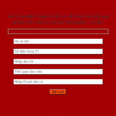
Vui lòng nhập thông tin đặt lịch để được sắp xếp gặp
gỡ làm việc hoăc tư vấn mà không phải chờ đợi.