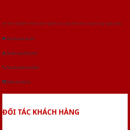
Với kinh nghiệm nhiêu năm nghiên cứu cửa theo tiêu chuẩn công nghệ Châu
Âu.Chúng tôi tự tin là nhà sản xuất & cung cấp hàng đầu tại Việt Nam!
Gửi yêu cầu tư vấn
Tải báo giá tổng hợp
Yêu cầu gọi lại (3 phút)
Dành cho đại lý
ĐỐI TÁC KHÁCH HÀNG