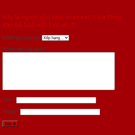
Hãy là người đầu tiên nhận xét “Cửa Thép
Vân Gỗ SGD-KM.TVG-4C.7”
Đánh giá của bạn
Nhận xét của bạn
*
Tên
*
Email
*