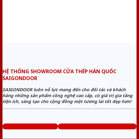
HỆ THỐNG SHOWROOM CỬA THÉP HÀN QUỐC
SAIGONDOOR
SAIGONDOOR luôn nỗ lực mang đến cho đối tác và khách
hàng những sản phẩm công nghệ cao cấp, có giá trị gia tăng
tiện ích, sáng tạo cho cộng đồng một tương lai tốt đẹp hơn!
www.cuathephanquoc.com
Tổng đài tư vấn miễn phí: 0824.400.400