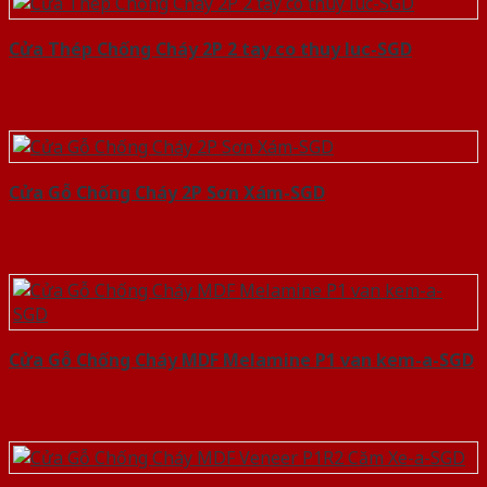
Cửa Thép Chống Cháy 2P 2 tay co thuy luc-SGD
Cửa Gỗ Chống Cháy 2P Sơn Xám-SGD
Cửa Gỗ Chống Cháy MDF Melamine P1 van kem-a-SGD