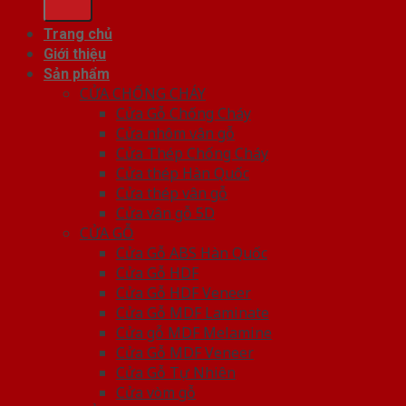
Trang chủ
Giới thiệu
Sản phẩm
CỬA CHỐNG CHÁY
Cửa Gỗ Chống Cháy
Cửa nhôm vân gỗ
Cửa Thép Chống Cháy
Cửa thép Hàn Quốc
Cửa thép vân gỗ
Cửa vân gỗ 5D
CỬA GỖ
Cửa Gỗ ABS Hàn Quốc
Cửa Gỗ HDF
Cửa Gỗ HDF Veneer
Cửa Gỗ MDF Laminate
Cửa gỗ MDF Melamine
Cửa Gỗ MDF Veneer
Cửa Gỗ Tự Nhiên
Cửa vòm gỗ