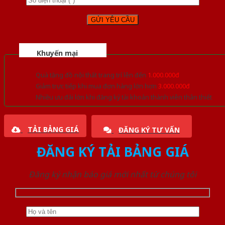
Khuyến mại
Quà tặng đồ nội thất trang trí lên đến
1.000.000đ
Giảm trực tiếp khi mua đơn hàng lớn hơn
3.000.000đ
Nhiều ưu đãi lớn khi đăng ký tài khoản thành viên thân thiết
TẢI BẢNG GIÁ
ĐĂNG KÝ TƯ VẤN
ĐĂNG KÝ TẢI BẢNG GIÁ
Đăng ký nhận báo giá mới nhất từ chúng tôi