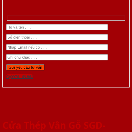
Gọi 0976.169.864
Cửa Thép Vân Gỗ SGD-