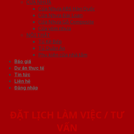
CỬA NHỰA
Cửa Nhựa ABS Hàn Quốc
Cửa Nhựa Đài Loan
Cửa Nhựa Gỗ Composite
Cửa vòm nhựa
NỘI THẤT
Tủ Kệ Bếp
Tủ Quần Áo
Phụ kiện cửa nhà tắm
Báo giá
Dự án thực tế
Tin tức
Liên hệ
Đăng nhập
ĐẶT LỊCH LÀM VIỆC / TƯ
VẤN