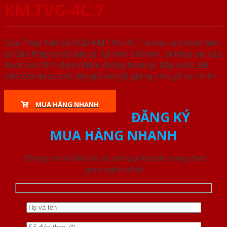
KM.TVG-4C.7
Cửa Thép Vân Gỗ SGD-KM.TVG-4C.7 là loại cửa được làm
từ tấm thép có độ dày từ 0,8 mm-1.00mm , là thép cao cấp
được sơn tĩnh điện nhằm chống hoen gỉ, trầy xước. Bề
mặt cửa được phủ lớp giả vân gỗ giống như gỗ tự nhiên
MUA HÀNG NHANH
ĐĂNG KÝ
MUA HÀNG NHANH
Chúng tôi sẽ liên lạc lại với quý khách trong thời
gian ngắn nhất