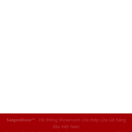
SaigonDoor™
- Hệ thống Showroom cửa thép cửa sắt hàng
đầu Việt Nam