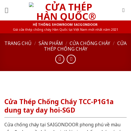
Skip
to
content
HỆ THỐNG SHOWROOM SAIGONDOOR
Giá cửa thép chống cháy Hàn Quốc tại Việt Nam mới nhất năm 2021
TRANG CHỦ
/
SẢN PHẨM
/
CỬA CHỐNG CHÁY
/
CỬA
THÉP CHỐNG CHÁY
Cửa Thép Chống Cháy TCC-P1G1a
dung tay day hoi-SGD
Cửa chống cháy tại SAIGONDOOR phong phú về màu