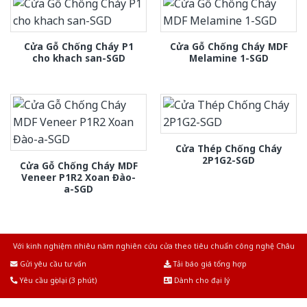
Cửa Gỗ Chống Cháy P1
Cửa Gỗ Chống Cháy MDF
cho khach san-SGD
Melamine 1-SGD
Cửa Thép Chống Cháy
2P1G2-SGD
Cửa Gỗ Chống Cháy MDF
Veneer P1R2 Xoan Đào-
a-SGD
Với kinh nghiệm nhiêu năm nghiên cứu cửa theo tiêu chuẩn công nghệ Châu
Âu.Chúng tôi tự tin là nhà sản xuất & cung cấp hàng đầu tại Việt Nam!
Gửi yêu cầu tư vấn
Tải báo giá tổng hợp
Yêu cầu gọi lại (3 phút)
Dành cho đại lý