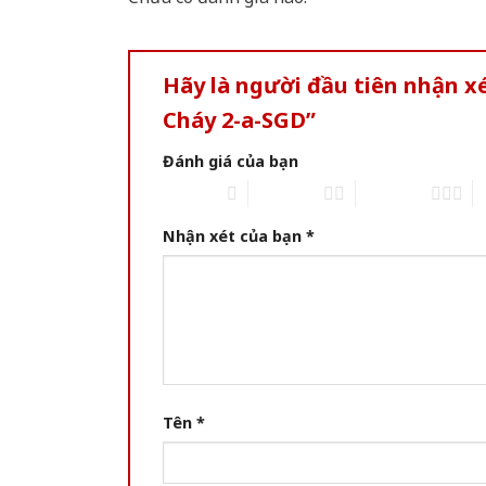
Hãy là người đầu tiên nhận 
Cháy 2-a-SGD”
Đánh giá của bạn
1 of 5 stars
2 of 5 stars
3 of 5 stars
4 
Nhận xét của bạn
*
Tên
*