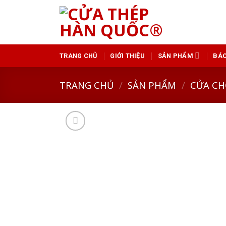
Skip
to
content
TRANG CHỦ
GIỚI THIỆU
SẢN PHẨM
BÁO
TRANG CHỦ
/
SẢN PHẨM
/
CỬA CH