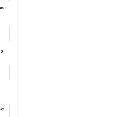
eer
GD