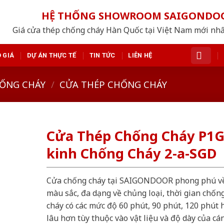
HỆ THỐNG SHOWROOM SAIGONDO
Giá cửa thép chống cháy Hàn Quốc tại Việt Nam mới nh
 GIÁ
DỰ ÁN THỰC TẾ
TIN TỨC
LIÊN HỆ
ỐNG CHÁY
/
CỬA THÉP CHỐNG CHÁY
Cửa Thép Chống Cháy P1
kinh Chống Cháy 2-a-SGD
Cửa chống cháy tại SAIGONDOOR phong phú v
màu sắc, đa dạng về chủng loại, thời gian chốn
cháy có các mức độ 60 phút, 90 phút, 120 phút 
lâu hơn tùy thuộc vào vật liệu và độ dày của cá