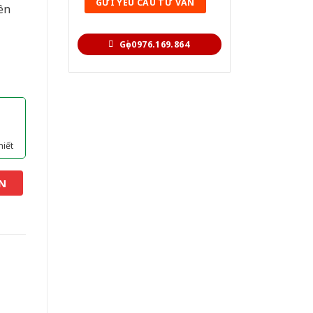
ên
Gọi 0976.169.864
hiết
N