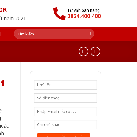
OR
Tư vấn bán hàng
0824.400.400
ất năm 2021
Tìm
kiếm:
G1
ề
g
hoặc
nh