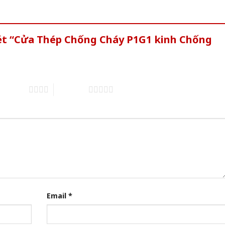
xét “Cửa Thép Chống Cháy P1G1 kinh Chống
of 5 stars
5 of 5 stars
Email
*