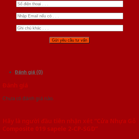
Đánh giá (0)
Đánh giá
Chưa có đánh giá nào.
Hãy là người đầu tiên nhận xét “Cửa Nhựa Gỗ
Composite 019 sapele 2-CP-SGD”