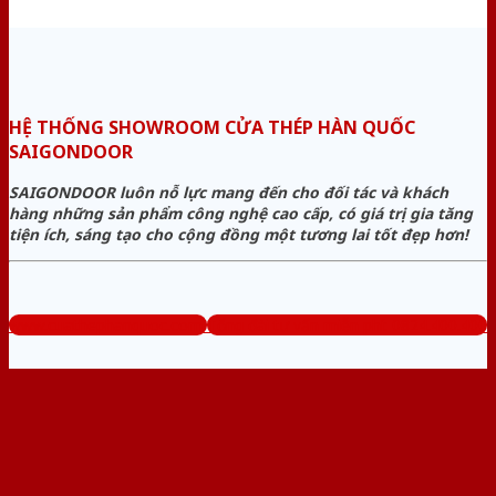
HỆ THỐNG SHOWROOM CỬA THÉP HÀN QUỐC
SAIGONDOOR
SAIGONDOOR luôn nỗ lực mang đến cho đối tác và khách
hàng những sản phẩm công nghệ cao cấp, có giá trị gia tăng
tiện ích, sáng tạo cho cộng đồng một tương lai tốt đẹp hơn!
www.cuathephanquoc.com
Tổng đài tư vấn miễn phí: 0824.400.400