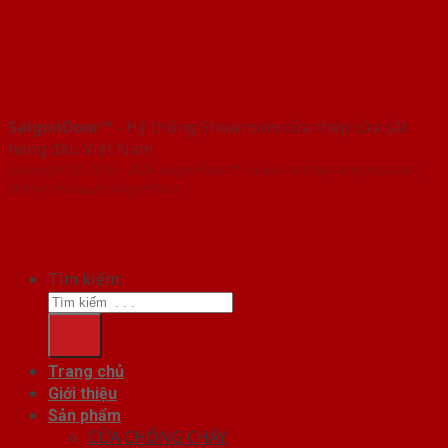
SaigonDoor™
- Hệ thống Showroom cửa thép cửa sắt
hàng đầu Việt Nam
Copyright ⓒ 2016 – 2026 SaigonDoor™ - www.cuathephanquoc.com |
Đơn vị chủ quản SaigonDoor
Tìm kiếm:
Trang chủ
Giới thiệu
Sản phẩm
CỬA CHỐNG CHÁY