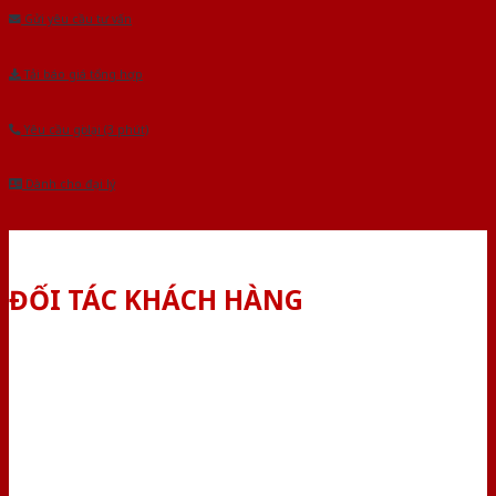
Gửi yêu cầu tư vấn
Tải báo giá tổng hợp
Yêu cầu gọi lại (3 phút)
Dành cho đại lý
ĐỐI TÁC KHÁCH HÀNG