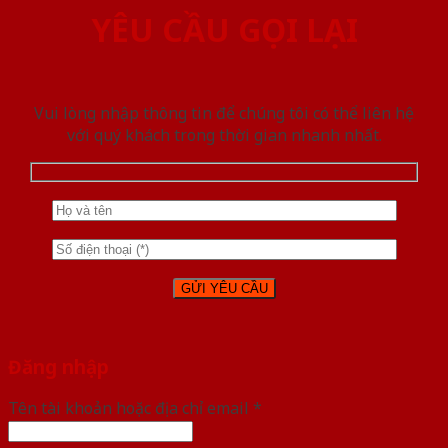
YÊU CẦU GỌI LẠI
Vui lòng nhập thông tin để chúng tôi có thể liên hệ
với quý khách trong thời gian nhanh nhất.
Đăng nhập
Tên tài khoản hoặc địa chỉ email
*