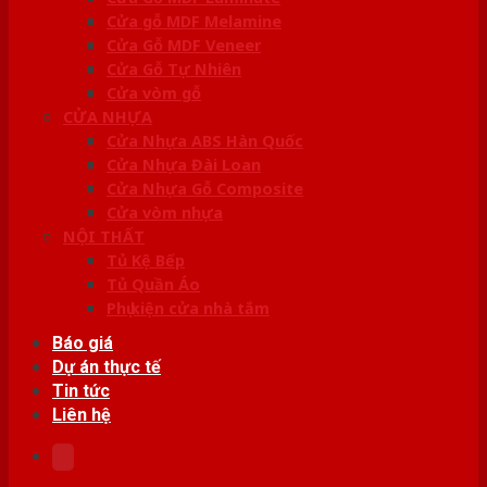
Cửa gỗ MDF Melamine
Cửa Gỗ MDF Veneer
Cửa Gỗ Tự Nhiên
Cửa vòm gỗ
CỬA NHỰA
Cửa Nhựa ABS Hàn Quốc
Cửa Nhựa Đài Loan
Cửa Nhựa Gỗ Composite
Cửa vòm nhựa
NỘI THẤT
Tủ Kệ Bếp
Tủ Quần Áo
Phụ kiện cửa nhà tắm
Báo giá
Dự án thực tế
Tin tức
Liên hệ