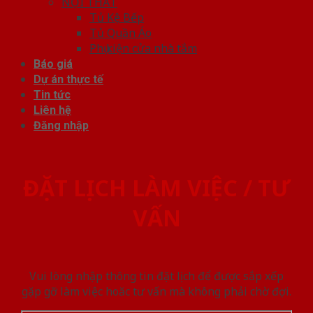
NỘI THẤT
Tủ Kệ Bếp
Tủ Quần Áo
Phụ kiện cửa nhà tắm
Báo giá
Dự án thực tế
Tin tức
Liên hệ
Đăng nhập
ĐẶT LỊCH LÀM VIỆC / TƯ
VẤN
Vui lòng nhập thông tin đặt lịch để được sắp xếp
gặp gỡ làm việc hoăc tư vấn mà không phải chờ đợi.