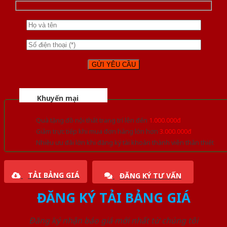
Khuyến mại
Quà tặng đồ nội thất trang trí lên đến
1.000.000đ
Giảm trực tiếp khi mua đơn hàng lớn hơn
3.000.000đ
Nhiều ưu đãi lớn khi đăng ký tài khoản thành viên thân thiết
TẢI BẢNG GIÁ
ĐĂNG KÝ TƯ VẤN
ĐĂNG KÝ TẢI BẢNG GIÁ
Đăng ký nhận báo giá mới nhất từ chúng tôi