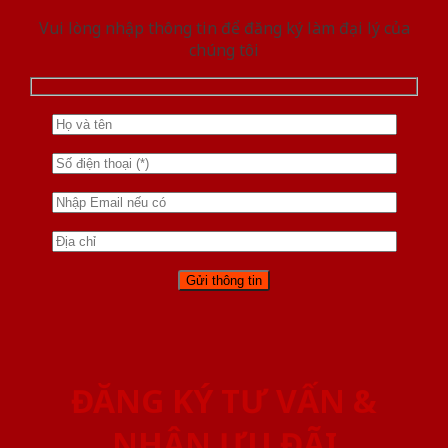
Vui lòng nhập thông tin để đăng ký làm đại lý của
chúng tôi
ĐĂNG KÝ TƯ VẤN &
NHẬN ƯU ĐÃI