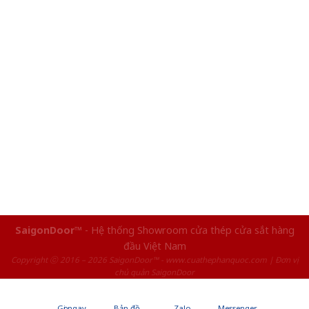
SaigonDoor™
- Hệ thống Showroom cửa thép cửa sắt hàng
đầu Việt Nam
Copyright ⓒ 2016 – 2026 SaigonDoor™ - www.cuathephanquoc.com | Đơn vị
chủ quản SaigonDoor
Gọi ngay
Bản đồ
Zalo
Messenger