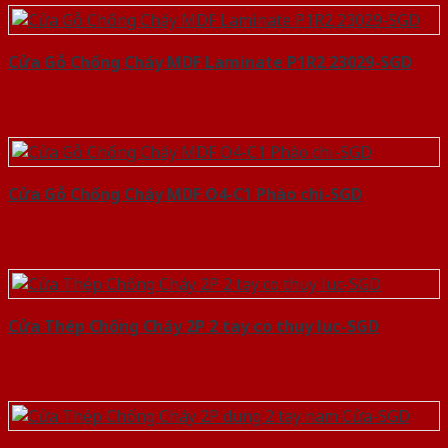
Cửa Gỗ Chống Cháy MDF Laminate P1R2 23029-SGD
Cửa Gỗ Chống Cháy MDF O4-C1 Phào chi-SGD
Cửa Thép Chống Cháy 2P 2 tay co thuy luc-SGD