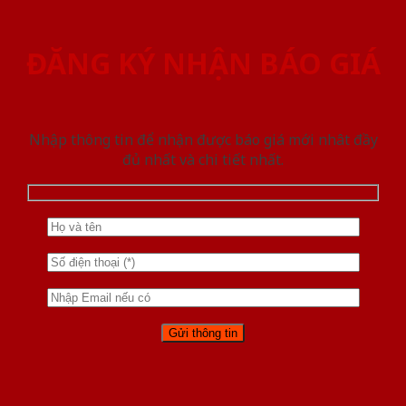
ĐĂNG KÝ NHẬN BÁO GIÁ
Nhập thông tin để nhận được báo giá mới nhât đầy
đủ nhất và chi tiết nhất.