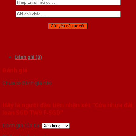
Đánh giá (0)
Đánh giá
Chưa có đánh giá nào.
Hãy là người đầu tiên nhận xét “Cửa nhựa đài
loan SGD TW9 F-SGD”
Đánh giá của bạn