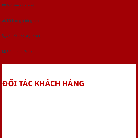
Gửi yêu cầu tư vấn
Tải báo giá tổng hợp
Yêu cầu gọi lại (3 phút)
Dành cho đại lý
ĐỐI TÁC KHÁCH HÀNG