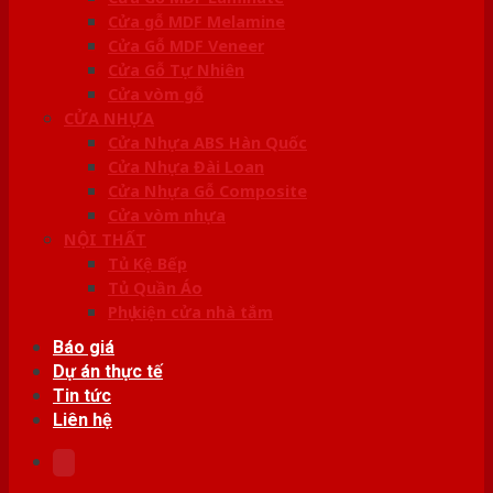
Cửa gỗ MDF Melamine
Cửa Gỗ MDF Veneer
Cửa Gỗ Tự Nhiên
Cửa vòm gỗ
CỬA NHỰA
Cửa Nhựa ABS Hàn Quốc
Cửa Nhựa Đài Loan
Cửa Nhựa Gỗ Composite
Cửa vòm nhựa
NỘI THẤT
Tủ Kệ Bếp
Tủ Quần Áo
Phụ kiện cửa nhà tắm
Báo giá
Dự án thực tế
Tin tức
Liên hệ