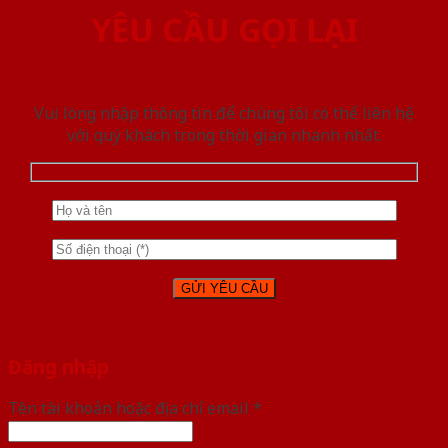
YÊU CẦU GỌI LẠI
Vui lòng nhập thông tin để chúng tôi có thể liên hệ
với quý khách trong thời gian nhanh nhất.
Đăng nhập
Tên tài khoản hoặc địa chỉ email
*