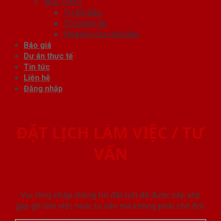
NỘI THẤT
Tủ Kệ Bếp
Tủ Quần Áo
Phụ kiện cửa nhà tắm
Báo giá
Dự án thực tế
Tin tức
Liên hệ
Đăng nhập
ĐẶT LỊCH LÀM VIỆC / TƯ
VẤN
Vui lòng nhập thông tin đặt lịch để được sắp xếp
gặp gỡ làm việc hoăc tư vấn mà không phải chờ đợi.