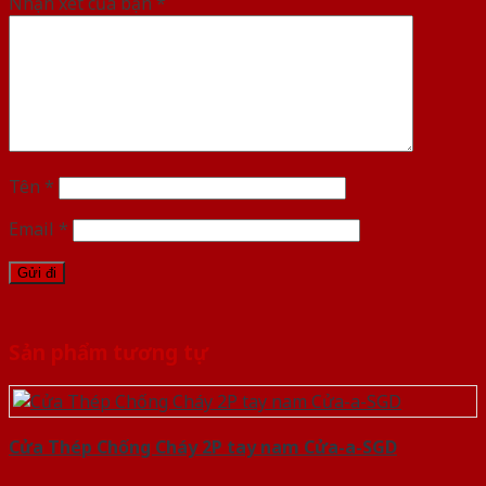
Nhận xét của bạn
*
Tên
*
Email
*
Sản phẩm tương tự
Cửa Thép Chống Cháy 2P tay nam Cửa-a-SGD