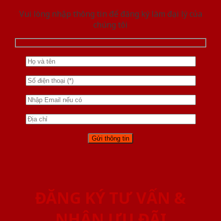
Vui lòng nhập thông tin để đăng ký làm đại lý của
chúng tôi
ĐĂNG KÝ TƯ VẤN &
NHẬN ƯU ĐÃI