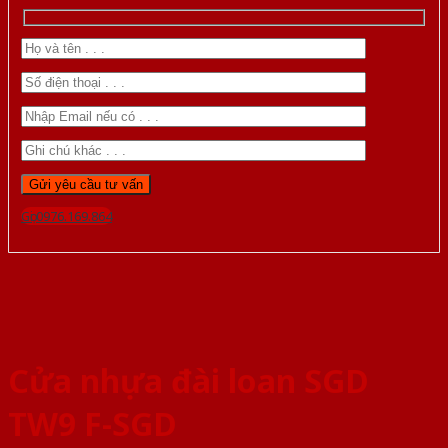
Gọi 0976.169.864
Cửa nhựa đài loan SGD
TW9 F-SGD