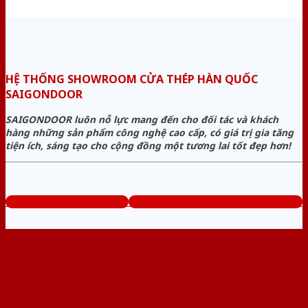
HỆ THỐNG SHOWROOM CỬA THÉP HÀN QUỐC
SAIGONDOOR
SAIGONDOOR luôn nỗ lực mang đến cho đối tác và khách
hàng những sản phẩm công nghệ cao cấp, có giá trị gia tăng
tiện ích, sáng tạo cho cộng đồng một tương lai tốt đẹp hơn!
www.cuathephanquoc.com
Tổng đài tư vấn miễn phí: 0824.400.400