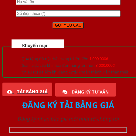
Khuyến mại
Quà tặng đồ nội thất trang trí lên đến
1.000.000đ
Giảm trực tiếp khi mua đơn hàng lớn hơn
3.000.000đ
Nhiều ưu đãi lớn khi đăng ký tài khoản thành viên thân thiết
TẢI BẢNG GIÁ
ĐĂNG KÝ TƯ VẤN
ĐĂNG KÝ TẢI BẢNG GIÁ
Đăng ký nhận báo giá mới nhất từ chúng tôi