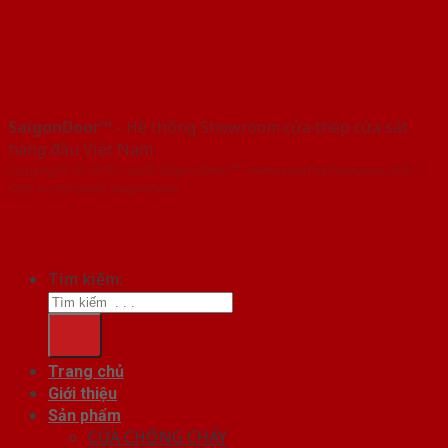
SaigonDoor™
- Hệ thống Showroom cửa thép cửa sắt
hàng đầu Việt Nam
Copyright ⓒ 2016 – 2026 SaigonDoor™ - www.cuathephanquoc.com |
Đơn vị chủ quản SaigonDoor
Tìm kiếm:
Trang chủ
Giới thiệu
Sản phẩm
CỬA CHỐNG CHÁY