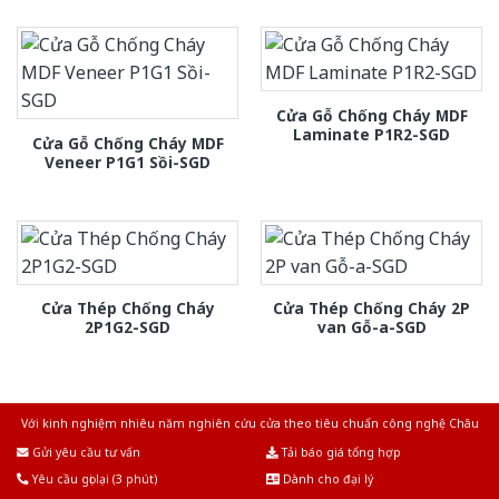
Cửa Gỗ Chống Cháy MDF
Laminate P1R2-SGD
Cửa Gỗ Chống Cháy MDF
Veneer P1G1 Sồi-SGD
Cửa Thép Chống Cháy
Cửa Thép Chống Cháy 2P
2P1G2-SGD
van Gỗ-a-SGD
Với kinh nghiệm nhiêu năm nghiên cứu cửa theo tiêu chuẩn công nghệ Châu
Âu.Chúng tôi tự tin là nhà sản xuất & cung cấp hàng đầu tại Việt Nam!
Gửi yêu cầu tư vấn
Tải báo giá tổng hợp
Yêu cầu gọi lại (3 phút)
Dành cho đại lý