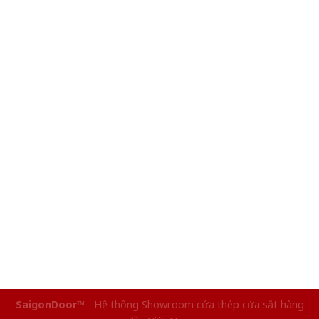
SaigonDoor™
- Hệ thống Showroom cửa thép cửa sắt hàng