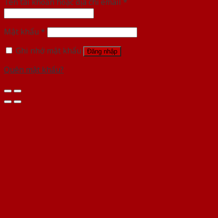
Tên tài khoản hoặc địa chỉ email
*
Mật khẩu
*
Ghi nhớ mật khẩu
Đăng nhập
Quên mật khẩu?