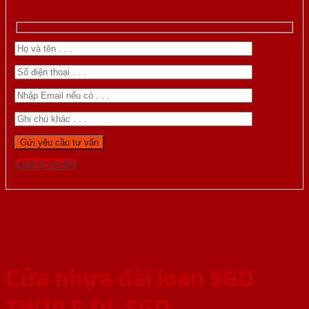
Gọi 0976.169.864
Cửa nhựa đài loan SGD
TW10 F-DL-SGD