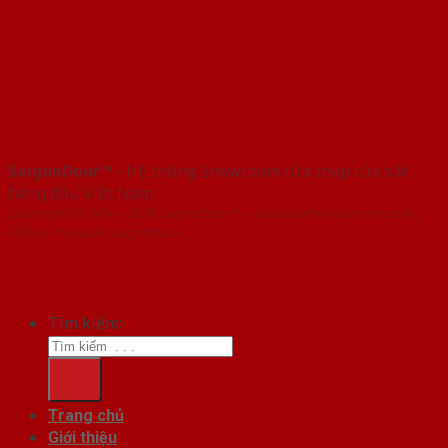
SaigonDoor™
- Hệ thống Showroom cửa thép cửa sắt
hàng đầu Việt Nam
Copyright ⓒ 2016 – 2026 SaigonDoor™ - www.cuathephanquoc.com |
Đơn vị chủ quản SaigonDoor
Tìm kiếm:
Trang chủ
Giới thiệu