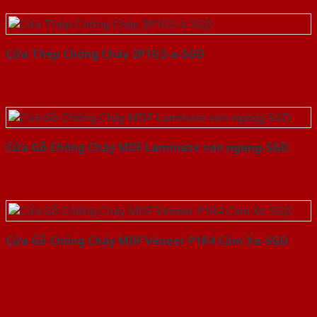
Cửa Thép Chống Cháy 2P1G2-a-SGD
Cửa Gỗ Chống Cháy MDF Laminate van ngang-SGD
Cửa Gỗ Chống Cháy MDF Veneer P1R4 Căm Xe-SGD