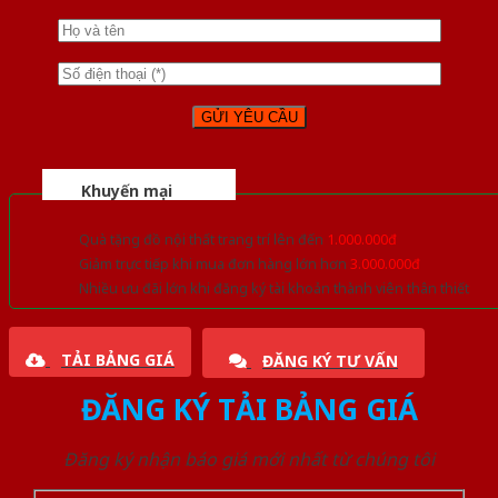
Khuyến mại
Quà tặng đồ nội thất trang trí lên đến
1.000.000đ
Giảm trực tiếp khi mua đơn hàng lớn hơn
3.000.000đ
Nhiều ưu đãi lớn khi đăng ký tài khoản thành viên thân thiết
TẢI BẢNG GIÁ
ĐĂNG KÝ TƯ VẤN
ĐĂNG KÝ TẢI BẢNG GIÁ
Đăng ký nhận báo giá mới nhất từ chúng tôi