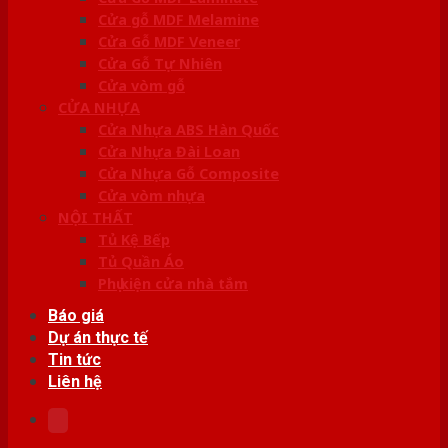
Cửa gỗ MDF Melamine
Cửa Gỗ MDF Veneer
Cửa Gỗ Tự Nhiên
Cửa vòm gỗ
CỬA NHỰA
Cửa Nhựa ABS Hàn Quốc
Cửa Nhựa Đài Loan
Cửa Nhựa Gỗ Composite
Cửa vòm nhựa
NỘI THẤT
Tủ Kệ Bếp
Tủ Quần Áo
Phụ kiện cửa nhà tắm
Báo giá
Dự án thực tế
Tin tức
Liên hệ