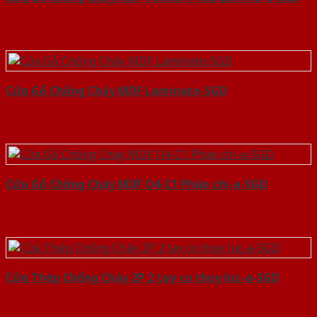
Cửa Gỗ Chống Cháy MDF Laminate-SGD
Cửa Gỗ Chống Cháy MDF O4-C1 Phào chi-a-SGD
Cửa Thép Chống Cháy 2P 2 tay co thuy luc-a-SGD