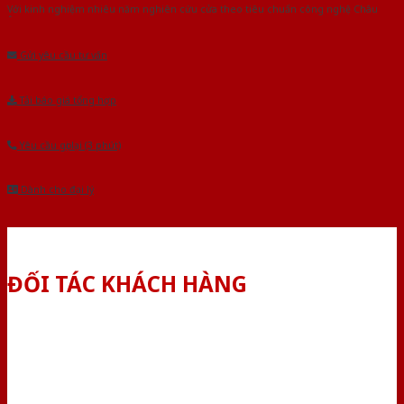
Với kinh nghiệm nhiêu năm nghiên cứu cửa theo tiêu chuẩn công nghệ Châu
Âu.Chúng tôi tự tin là nhà sản xuất & cung cấp hàng đầu tại Việt Nam!
Gửi yêu cầu tư vấn
Tải báo giá tổng hợp
Yêu cầu gọi lại (3 phút)
Dành cho đại lý
ĐỐI TÁC KHÁCH HÀNG