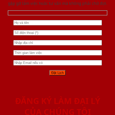
gặp gỡ làm việc hoăc tư vấn mà không phải chờ đợi.
ĐĂNG KÝ LÀM ĐẠI LÝ
CỦA CHÚNG TÔI