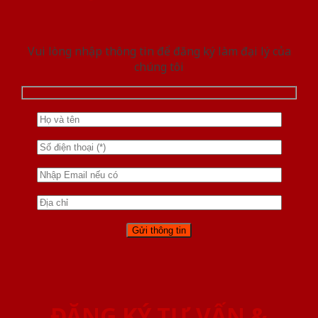
Vui lòng nhập thông tin để đăng ký làm đại lý của
chúng tôi
ĐĂNG KÝ TƯ VẤN &