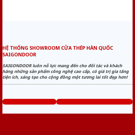
HỆ THỐNG SHOWROOM CỬA THÉP HÀN QUỐC
SAIGONDOOR
SAIGONDOOR luôn nỗ lực mang đến cho đối tác và khách
hàng những sản phẩm công nghệ cao cấp, có giá trị gia tăng
tiện ích, sáng tạo cho cộng đồng một tương lai tốt đẹp hơn!
www.cuathephanquoc.com
Tổng đài tư vấn miễn phí: 0824.400.400