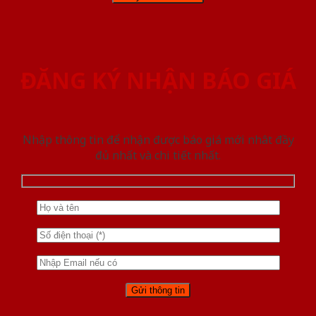
ĐĂNG KÝ NHẬN BÁO GIÁ
Nhập thông tin để nhận được báo giá mới nhât đầy
đủ nhất và chi tiết nhất.