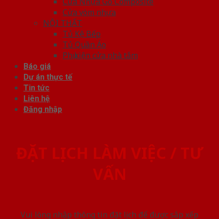
Cửa Nhựa Gỗ Composite
Cửa vòm nhựa
NỘI THẤT
Tủ Kệ Bếp
Tủ Quần Áo
Phụ kiện cửa nhà tắm
Báo giá
Dự án thực tế
Tin tức
Liên hệ
Đăng nhập
ĐẶT LỊCH LÀM VIỆC / TƯ
VẤN
Vui lòng nhập thông tin đặt lịch để được sắp xếp