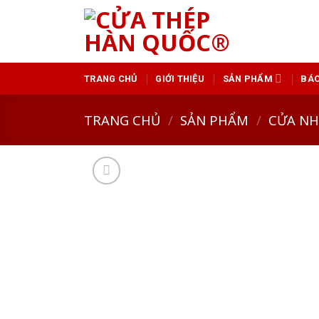
Skip
to
content
TRANG CHỦ
GIỚI THIỆU
SẢN PHẨM
BÁO
TRANG CHỦ
/
SẢN PHẨM
/
CỬA N