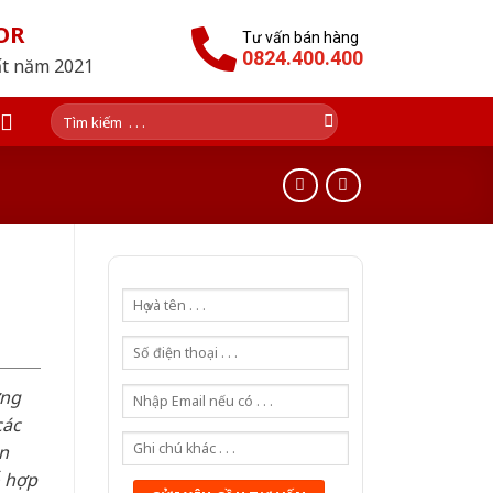
OR
Tư vấn bán hàng
0824.400.400
ất năm 2021
Tìm
kiếm:
ơng
các
n
ỗ hợp