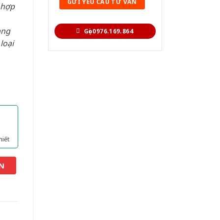
 hợp
àng
Gọi 0976.169.864
loại
hiết
N