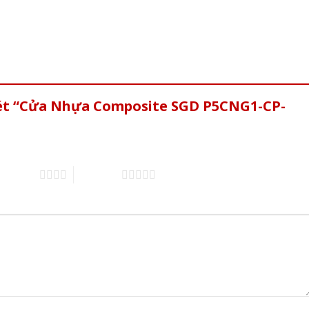
xét “Cửa Nhựa Composite SGD P5CNG1-CP-
of 5 stars
5 of 5 stars