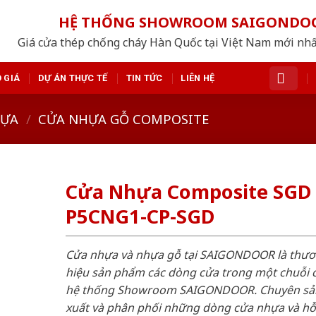
HỆ THỐNG SHOWROOM SAIGONDO
Giá cửa thép chống cháy Hàn Quốc tại Việt Nam mới nh
 GIÁ
DỰ ÁN THỰC TẾ
TIN TỨC
LIÊN HỆ
HỰA
/
CỬA NHỰA GỖ COMPOSITE
Cửa Nhựa Composite SGD
P5CNG1-CP-SGD
Cửa nhựa và nhựa gỗ tại SAIGONDOOR là thư
hiệu sản phẩm các dòng cửa trong một chuỗi 
hệ thống Showroom SAIGONDOOR. Chuyên sả
xuất và phân phối những dòng cửa nhựa và h