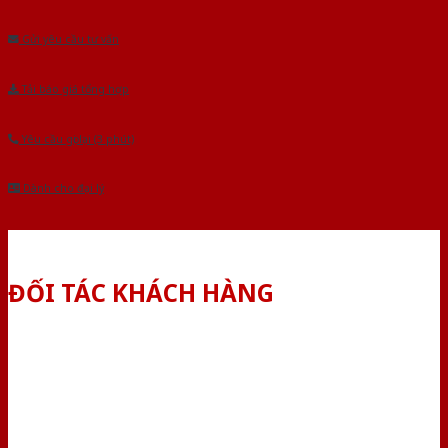
Âu.Chúng tôi tự tin là nhà sản xuất & cung cấp hàng đầu tại Việt Nam!
Gửi yêu cầu tư vấn
Tải báo giá tổng hợp
Yêu cầu gọi lại (3 phút)
Dành cho đại lý
ĐỐI TÁC KHÁCH HÀNG