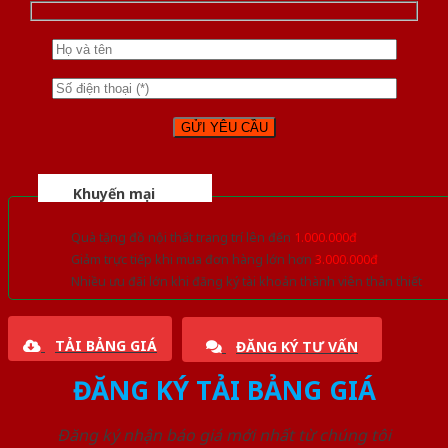
Khuyến mại
Quà tặng đồ nội thất trang trí lên đến
1.000.000đ
Giảm trực tiếp khi mua đơn hàng lớn hơn
3.000.000đ
Nhiều ưu đãi lớn khi đăng ký tài khoản thành viên thân thiết
TẢI BẢNG GIÁ
ĐĂNG KÝ TƯ VẤN
ĐĂNG KÝ TẢI BẢNG GIÁ
Đăng ký nhận báo giá mới nhất từ chúng tôi