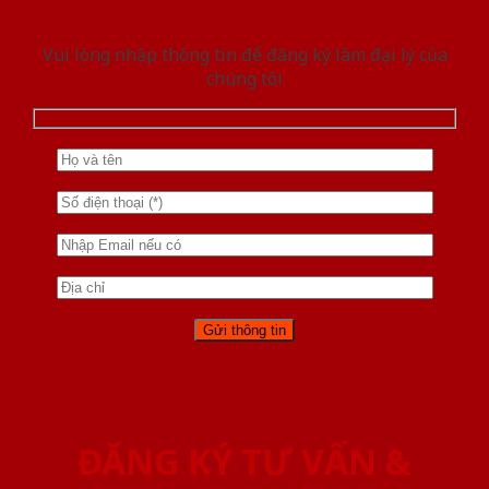
Vui lòng nhập thông tin để đăng ký làm đại lý của
chúng tôi
ĐĂNG KÝ TƯ VẤN &