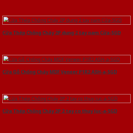
Cửa Thép Chống Cháy 2P dung 2 tay nam Cửa-SGD
Cửa Gỗ Chống Cháy MDF Veneer P1R2 ASH-a-SGD
Cửa Thép Chống Cháy 2P 2 tay co thuy luc-a-SGD