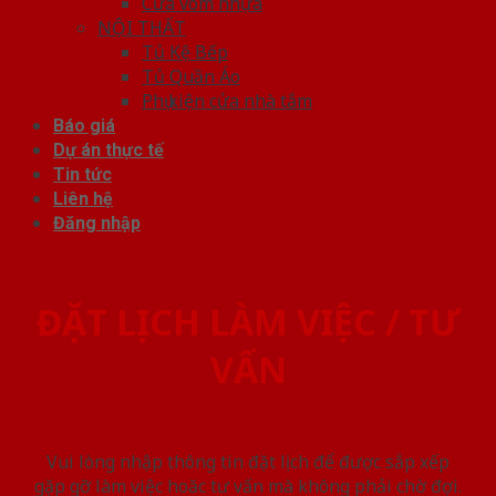
Cửa vòm nhựa
NỘI THẤT
Tủ Kệ Bếp
Tủ Quần Áo
Phụ kiện cửa nhà tắm
Báo giá
Dự án thực tế
Tin tức
Liên hệ
Đăng nhập
ĐẶT LỊCH LÀM VIỆC / TƯ
VẤN
Vui lòng nhập thông tin đặt lịch để được sắp xếp
gặp gỡ làm việc hoăc tư vấn mà không phải chờ đợi.