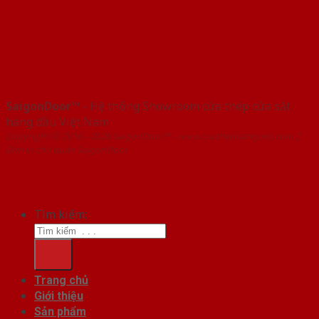
SaigonDoor™
- Hệ thống Showroom cửa thép cửa sắt
hàng đầu Việt Nam
Copyright ⓒ 2016 – 2026 SaigonDoor™ - www.cuathephanquoc.com |
Đơn vị chủ quản SaigonDoor
Tìm kiếm:
Trang chủ
Giới thiệu
Sản phẩm