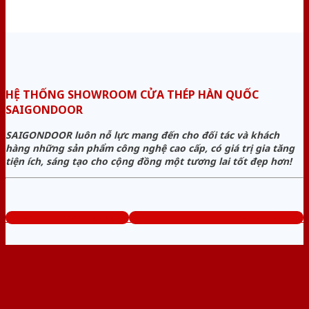
HỆ THỐNG SHOWROOM CỬA THÉP HÀN QUỐC
SAIGONDOOR
SAIGONDOOR luôn nỗ lực mang đến cho đối tác và khách
hàng những sản phẩm công nghệ cao cấp, có giá trị gia tăng
tiện ích, sáng tạo cho cộng đồng một tương lai tốt đẹp hơn!
www.cuathephanquoc.com
Tổng đài tư vấn miễn phí: 0824.400.400