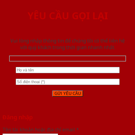
YÊU CẦU GỌI LẠI
Vui lòng nhập thông tin để chúng tôi có thể liên hệ
với quý khách trong thời gian nhanh nhất.
Đăng nhập
Tên tài khoản hoặc địa chỉ email
*