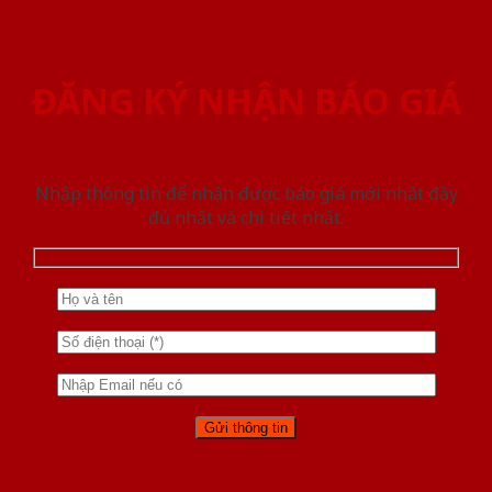
ĐĂNG KÝ NHẬN BÁO GIÁ
Nhập thông tin để nhận được báo giá mới nhât đầy
đủ nhất và chi tiết nhất.