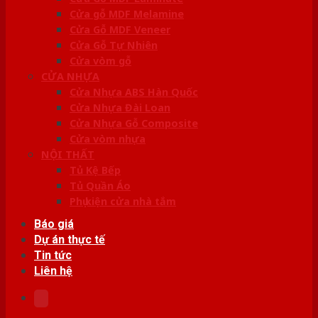
Cửa gỗ MDF Melamine
Cửa Gỗ MDF Veneer
Cửa Gỗ Tự Nhiên
Cửa vòm gỗ
CỬA NHỰA
Cửa Nhựa ABS Hàn Quốc
Cửa Nhựa Đài Loan
Cửa Nhựa Gỗ Composite
Cửa vòm nhựa
NỘI THẤT
Tủ Kệ Bếp
Tủ Quần Áo
Phụ kiện cửa nhà tắm
Báo giá
Dự án thực tế
Tin tức
Liên hệ