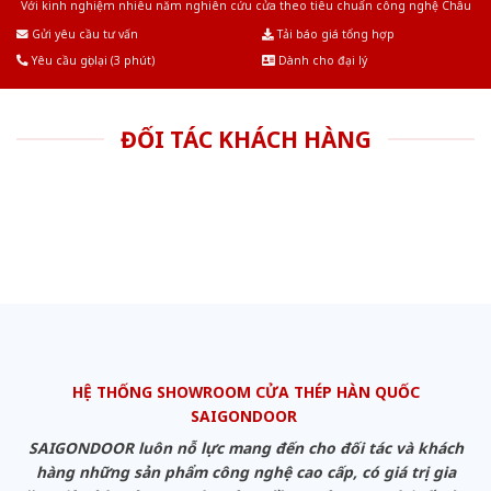
Với kinh nghiệm nhiêu năm nghiên cứu cửa theo tiêu chuẩn công nghệ Châu
Âu.Chúng tôi tự tin là nhà sản xuất & cung cấp hàng đầu tại Việt Nam!
Gửi yêu cầu tư vấn
Tải báo giá tổng hợp
Yêu cầu gọi lại (3 phút)
Dành cho đại lý
ĐỐI TÁC KHÁCH HÀNG
HỆ THỐNG SHOWROOM CỬA THÉP HÀN QUỐC
SAIGONDOOR
SAIGONDOOR luôn nỗ lực mang đến cho đối tác và khách
hàng những sản phẩm công nghệ cao cấp, có giá trị gia