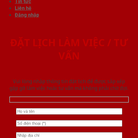
Tin tức
Liên hệ
Đăng nhập
ĐẶT LỊCH LÀM VIỆC / TƯ
VẤN
Vui lòng nhập thông tin đặt lịch để được sắp xếp
gặp gỡ làm việc hoăc tư vấn mà không phải chờ đợi.