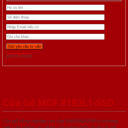
Gọi 0976.169.864
Cửa Gỗ MDF P1R3L1-SGD
Cửa gỗ công nghiệp cao cấp SAIGONDOOR là thương
hiệu sản phẩm các dòng cửa trong một chuỗi các hệ