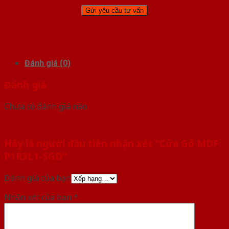
Đánh giá (0)
Đánh giá
Chưa có đánh giá nào.
Hãy là người đầu tiên nhận xét “Cửa Gỗ MDF
P1R3L1-SGD”
Đánh giá của bạn
Nhận xét của bạn
*