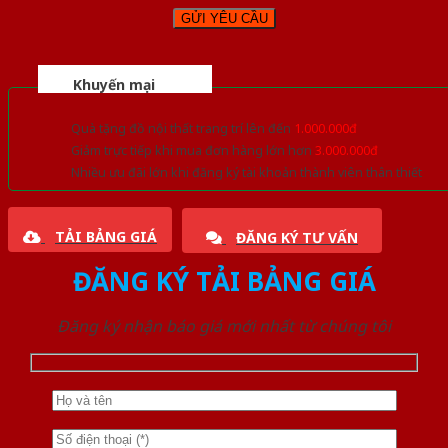
Khuyến mại
Quà tặng đồ nội thất trang trí lên đến
1.000.000đ
Giảm trực tiếp khi mua đơn hàng lớn hơn
3.000.000đ
Nhiều ưu đãi lớn khi đăng ký tài khoản thành viên thân thiết
TẢI BẢNG GIÁ
ĐĂNG KÝ TƯ VẤN
ĐĂNG KÝ TẢI BẢNG GIÁ
Đăng ký nhận báo giá mới nhất từ chúng tôi