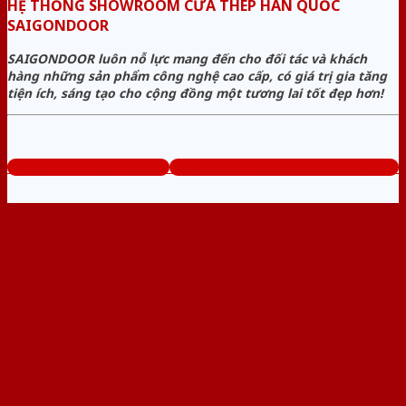
HỆ THỐNG SHOWROOM CỬA THÉP HÀN QUỐC
SAIGONDOOR
SAIGONDOOR luôn nỗ lực mang đến cho đối tác và khách
hàng những sản phẩm công nghệ cao cấp, có giá trị gia tăng
tiện ích, sáng tạo cho cộng đồng một tương lai tốt đẹp hơn!
www.cuathephanquoc.com
Tổng đài tư vấn miễn phí: 0824.400.400