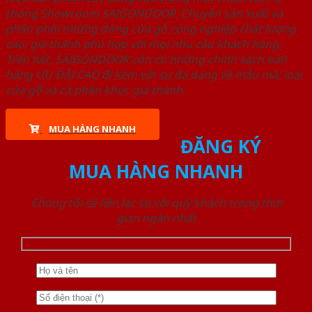
thống Showroom SAIGONDOOR. Chuyên sản xuất và
phân phối những dòng cửa gỗ công nghiệp chất lượng
cao, giá thành phù hợp với mọi nhu cầu khách hàng.
Trên hết, SAIGONDOOR còn có những chính sách bán
hàng ƯU ĐÃI CAO đi kèm với sự đa dạng về mẫu mã, loại
cửa gỗ và cả phân khúc giá thành.
MUA HÀNG NHANH
ĐĂNG KÝ
MUA HÀNG NHANH
Chúng tôi sẽ liên lạc lại với quý khách trong thời
gian ngắn nhất