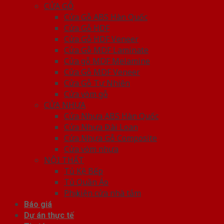
CỬA GỖ
Cửa Gỗ ABS Hàn Quốc
Cửa Gỗ HDF
Cửa Gỗ HDF Veneer
Cửa Gỗ MDF Laminate
Cửa gỗ MDF Melamine
Cửa Gỗ MDF Veneer
Cửa Gỗ Tự Nhiên
Cửa vòm gỗ
CỬA NHỰA
Cửa Nhựa ABS Hàn Quốc
Cửa Nhựa Đài Loan
Cửa Nhựa Gỗ Composite
Cửa vòm nhựa
NỘI THẤT
Tủ Kệ Bếp
Tủ Quần Áo
Phụ kiện cửa nhà tắm
Báo giá
Dự án thực tế