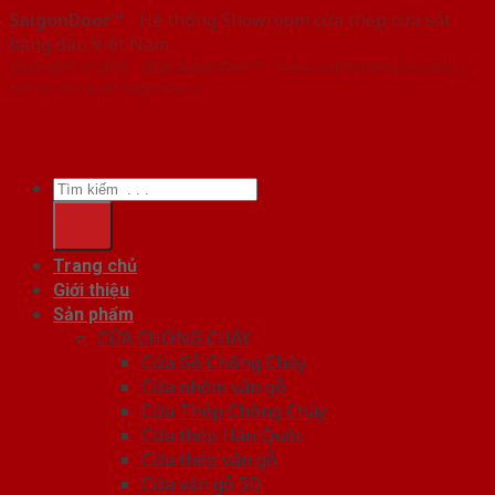
SaigonDoor™
- Hệ thống Showroom cửa thép cửa sắt
hàng đầu Việt Nam
Copyright ⓒ 2016 – 2026 SaigonDoor™ - www.cuathephanquoc.com |
Đơn vị chủ quản SaigonDoor
Tìm
kiếm:
Trang chủ
Giới thiệu
Sản phẩm
CỬA CHỐNG CHÁY
Cửa Gỗ Chống Cháy
Cửa nhôm vân gỗ
Cửa Thép Chống Cháy
Cửa thép Hàn Quốc
Cửa thép vân gỗ
Cửa vân gỗ 5D