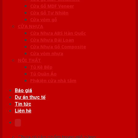
Cửa Gỗ MDF Veneer
Cửa Gỗ Tự Nhiên
Cửa vòm gỗ
CỬA NHỰA
Cửa Nhựa ABS Hàn Quốc
Cửa Nhựa Đài Loan
Cửa Nhựa Gỗ Composite
Cửa vòm nhựa
NỘI THẤT
Tủ Kệ Bếp
Tủ Quần Áo
Phụ kiện cửa nhà tắm
Báo giá
Dự án thực tế
Tin tức
Liên hệ
Chưa có sản phẩm trong giỏ hàng.