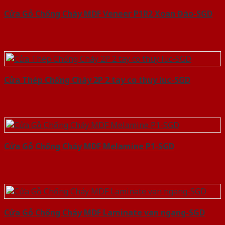
Cửa Gỗ Chống Cháy MDF Veneer P1R2 Xoan Đào-SGD
Cửa Thép Chống Cháy 2P 2 tay co thuy luc-SGD
Cửa Gỗ Chống Cháy MDF Melamine P1-SGD
Cửa Gỗ Chống Cháy MDF Laminate van ngang-SGD