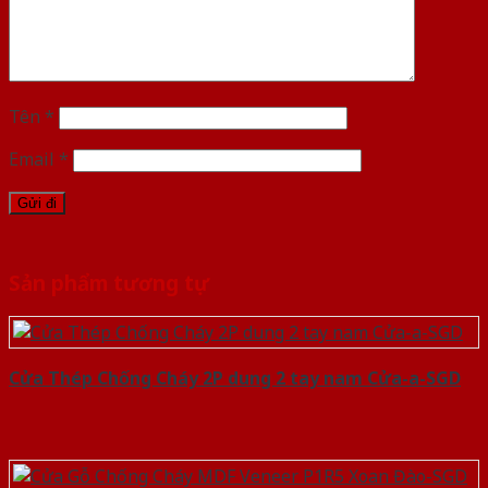
Tên
*
Email
*
Sản phẩm tương tự
Cửa Thép Chống Cháy 2P dung 2 tay nam Cửa-a-SGD