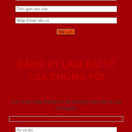
ĐĂNG KÝ LÀM ĐẠI LÝ
CỦA CHÚNG TÔI
Vui lòng nhập thông tin để đăng ký làm đại lý của
chúng tôi