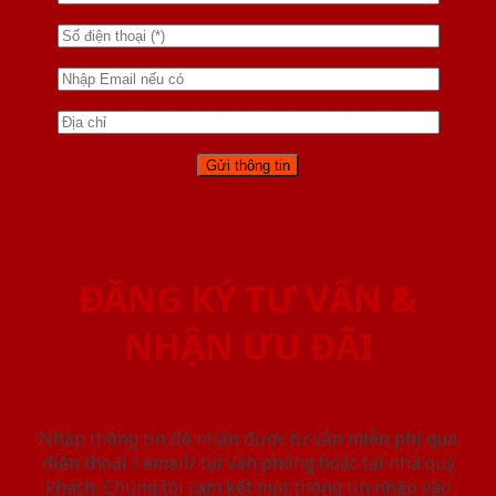
ĐĂNG KÝ TƯ VẤN &
NHẬN ƯU ĐÃI
Nhập thông tin để nhận được tư vấn miễn phí qua
điện thoại / email/ tại văn phòng hoặc tại nhà quý
khách. Chúng tôi cam kết mọi thông tin nhập vào