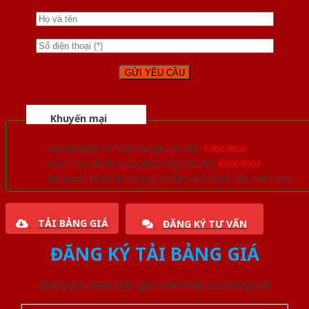
Khuyến mại
Quà tặng đồ nội thất trang trí lên đến
1.000.000đ
Giảm trực tiếp khi mua đơn hàng lớn hơn
3.000.000đ
Nhiều ưu đãi lớn khi đăng ký tài khoản thành viên thân thiết
TẢI BẢNG GIÁ
ĐĂNG KÝ TƯ VẤN
ĐĂNG KÝ TẢI BẢNG GIÁ
Đăng ký nhận báo giá mới nhất từ chúng tôi