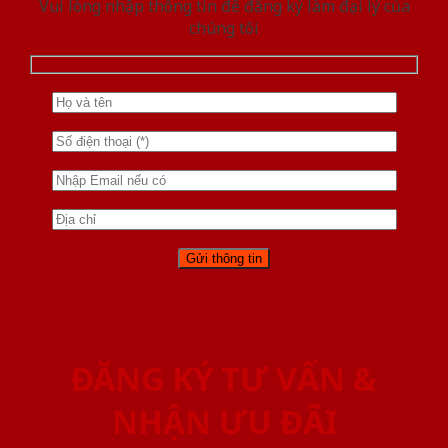
Vui lòng nhập thông tin để đăng ký làm đại lý của
chúng tôi
ĐĂNG KÝ TƯ VẤN &
NHẬN ƯU ĐÃI