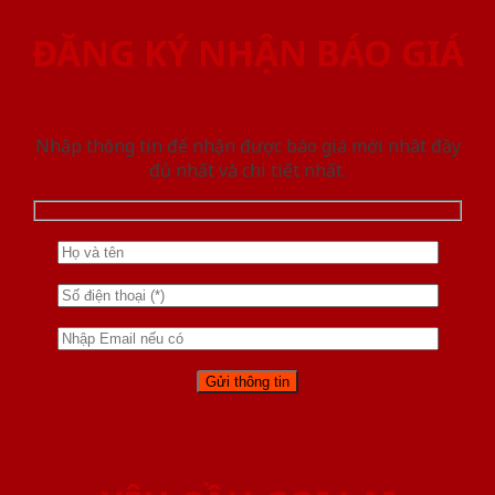
ĐĂNG KÝ NHẬN BÁO GIÁ
Nhập thông tin để nhận được báo giá mới nhât đầy
đủ nhất và chi tiết nhất.