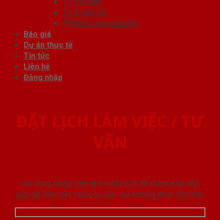
Tủ Kệ Bếp
Tủ Quần Áo
Phụ kiện cửa nhà tắm
Báo giá
Dự án thực tế
Tin tức
Liên hệ
Đăng nhập
ĐẶT LỊCH LÀM VIỆC / TƯ
VẤN
Vui lòng nhập thông tin đặt lịch để được sắp xếp
gặp gỡ làm việc hoăc tư vấn mà không phải chờ đợi.