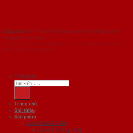
SaigonDoor™
- Hệ thống Showroom cửa thép cửa sắt
hàng đầu Việt Nam
Copyright ⓒ 2016 – 2026 SaigonDoor™ - www.cuathephanquoc.com |
Đơn vị chủ quản SaigonDoor
Tìm kiếm:
Trang chủ
Giới thiệu
Sản phẩm
CỬA CHỐNG CHÁY
Cửa Gỗ Chống Cháy