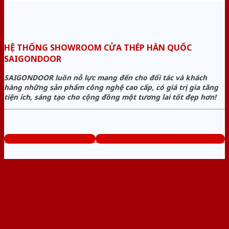
HỆ THỐNG SHOWROOM CỬA THÉP HÀN QUỐC
SAIGONDOOR
SAIGONDOOR luôn nỗ lực mang đến cho đối tác và khách
hàng những sản phẩm công nghệ cao cấp, có giá trị gia tăng
tiện ích, sáng tạo cho cộng đồng một tương lai tốt đẹp hơn!
www.cuathephanquoc.com
Tổng đài tư vấn miễn phí: 0824.400.400