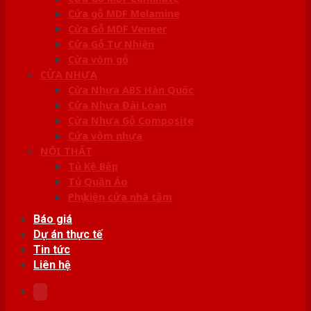
Cửa gỗ MDF Melamine
Cửa Gỗ MDF Veneer
Cửa Gỗ Tự Nhiên
Cửa vòm gỗ
CỬA NHỰA
Cửa Nhựa ABS Hàn Quốc
Cửa Nhựa Đài Loan
Cửa Nhựa Gỗ Composite
Cửa vòm nhựa
NỘI THẤT
Tủ Kệ Bếp
Tủ Quần Áo
Phụ kiện cửa nhà tắm
Báo giá
Dự án thực tế
Tin tức
Liên hệ