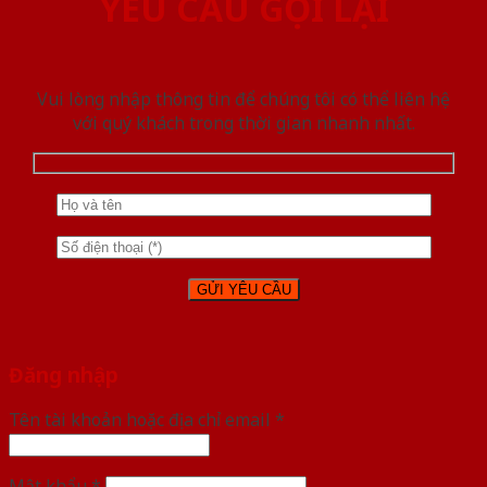
YÊU CẦU GỌI LẠI
Vui lòng nhập thông tin để chúng tôi có thể liên hệ
với quý khách trong thời gian nhanh nhất.
Đăng nhập
Tên tài khoản hoặc địa chỉ email
*
Mật khẩu
*