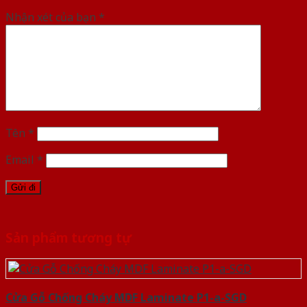
Nhận xét của bạn
*
Tên
*
Email
*
Sản phẩm tương tự
Cửa Gỗ Chống Cháy MDF Laminate P1-a-SGD