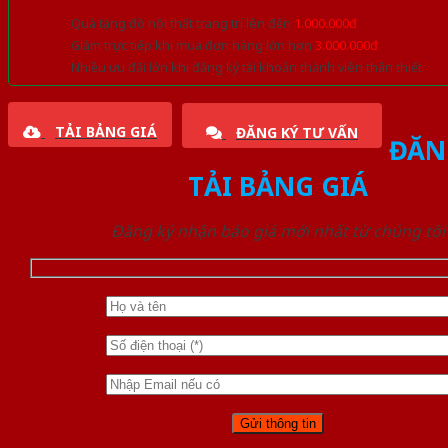
Quà tặng đồ nội thất trang trí lên đến
1.000.000đ
Giảm trực tiếp khi mua đơn hàng lớn hơn
3.000.000đ
Nhiều ưu đãi lớn khi đăng ký tài khoản thành viên thân thiết
TẢI BẢNG GIÁ
ĐĂNG KÝ TƯ VẤN
ĐĂN
TẢI BẢNG GIÁ
Đăng ký nhận báo giá mới nhất từ chúng tôi