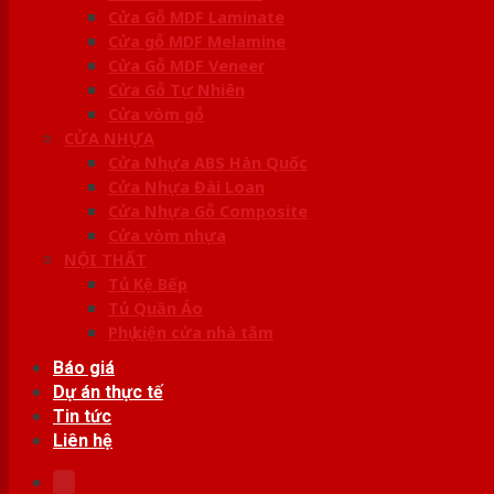
Cửa Gỗ MDF Laminate
Cửa gỗ MDF Melamine
Cửa Gỗ MDF Veneer
Cửa Gỗ Tự Nhiên
Cửa vòm gỗ
CỬA NHỰA
Cửa Nhựa ABS Hàn Quốc
Cửa Nhựa Đài Loan
Cửa Nhựa Gỗ Composite
Cửa vòm nhựa
NỘI THẤT
Tủ Kệ Bếp
Tủ Quần Áo
Phụ kiện cửa nhà tắm
Báo giá
Dự án thực tế
Tin tức
Liên hệ