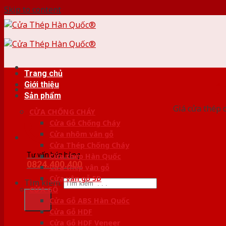
Skip to content
Trang chủ
Giới thiệu
HỆ
Sản phẩm
Giá cửa thép 
CỬA CHỐNG CHÁY
Cửa Gỗ Chống Cháy
Cửa nhôm vân gỗ
Cửa Thép Chống Cháy
Tư vấn bán hàng
Cửa thép Hàn Quốc
0824.400.400
Cửa thép vân gỗ
Cửa vân gỗ 5D
Tìm kiếm:
CỬA GỖ
Cửa Gỗ ABS Hàn Quốc
Cửa Gỗ HDF
Cửa Gỗ HDF Veneer