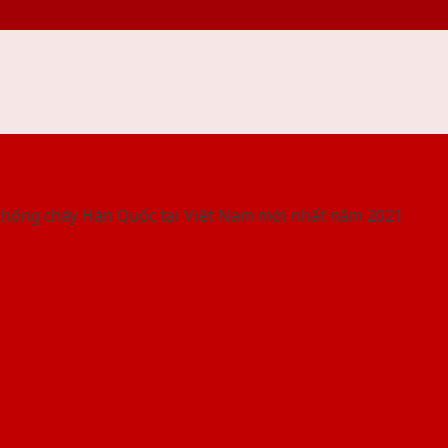
 THỐNG SHOWROOM SAIGONDOOR
chống cháy Hàn Quốc tại Việt Nam mới nhất năm 2021