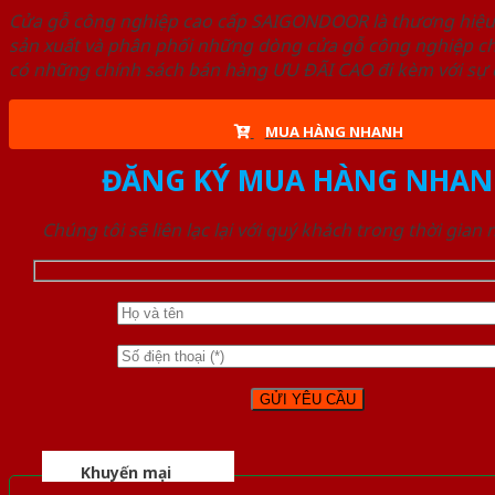
Cửa gỗ công nghiệp cao cấp SAIGONDOOR là thương hiệ
sản xuất và phân phối những dòng cửa gỗ công nghiệp ch
có những chính sách bán hàng ƯU ĐÃI CAO đi kèm với sự đ
MUA HÀNG NHANH
ĐĂNG KÝ MUA HÀNG NHAN
Chúng tôi sẽ liên lạc lại với quý khách trong thời gian
Khuyến mại