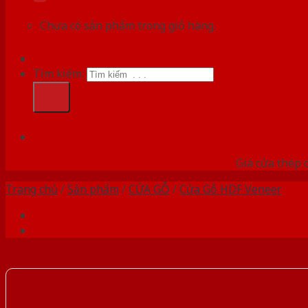
Chưa có sản phẩm trong giỏ hàng.
Tìm kiếm:
HỆ
Giá cửa thép 
Trang chủ
/
Sản phẩm
/
CỬA GỖ
/
Cửa Gỗ HDF Veneer