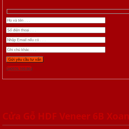
Gọi 0976.169.864
Cửa Gỗ HDF Veneer 6B Xoa