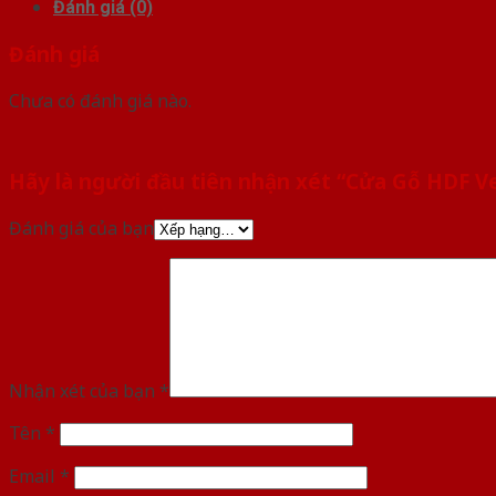
Đánh giá (0)
Đánh giá
Chưa có đánh giá nào.
Hãy là người đầu tiên nhận xét “Cửa Gỗ HDF 
Đánh giá của bạn
Nhận xét của bạn
*
Tên
*
Email
*