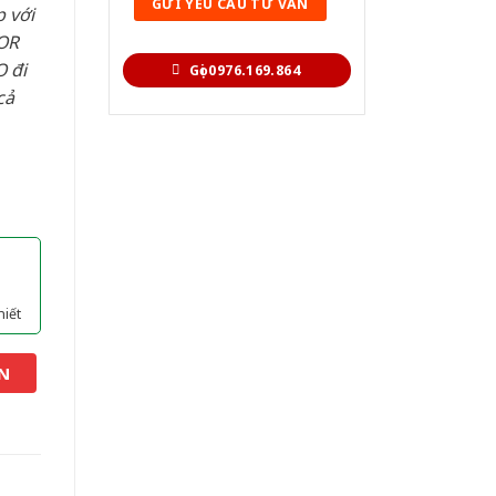
 với
OR
 đi
Gọi 0976.169.864
cả
hiết
N