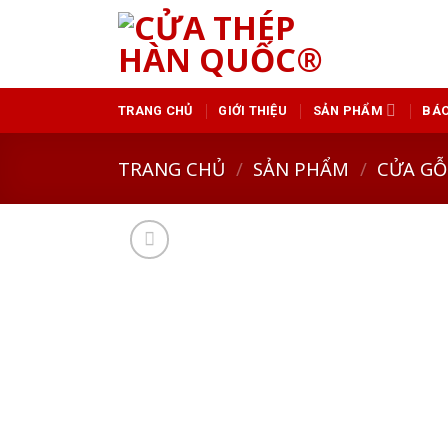
Skip
to
content
TRANG CHỦ
GIỚI THIỆU
SẢN PHẨM
BÁO
TRANG CHỦ
/
SẢN PHẨM
/
CỬA GỖ