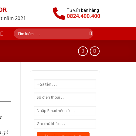
OR
Tư vấn bán hàng
0824.400.400
ất năm 2021
Tìm
kiếm:
t
a gỗ