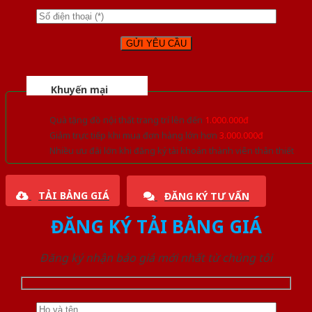
Khuyến mại
Quà tặng đồ nội thất trang trí lên đến
1.000.000đ
Giảm trực tiếp khi mua đơn hàng lớn hơn
3.000.000đ
Nhiều ưu đãi lớn khi đăng ký tài khoản thành viên thân thiết
TẢI BẢNG GIÁ
ĐĂNG KÝ TƯ VẤN
ĐĂNG KÝ TẢI BẢNG GIÁ
Đăng ký nhận báo giá mới nhất từ chúng tôi