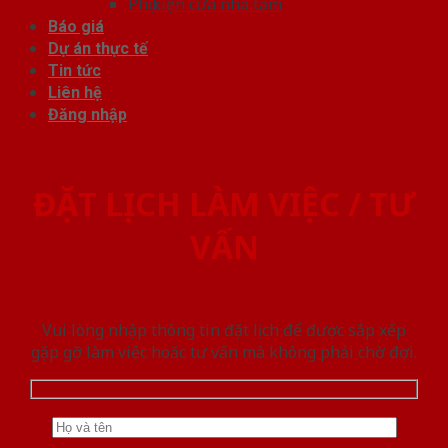
Phụ kiện cửa nhà tắm
Báo giá
Dự án thực tế
Tin tức
Liên hệ
Đăng nhập
ĐẶT LỊCH LÀM VIỆC / TƯ
VẤN
Vui lòng nhập thông tin đặt lịch để được sắp xếp
gặp gỡ làm việc hoăc tư vấn mà không phải chờ đợi.