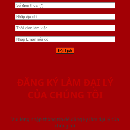
ĐĂNG KÝ LÀM ĐẠI LÝ
CỦA CHÚNG TÔI
Vui lòng nhập thông tin để đăng ký làm đại lý của
chúng tôi