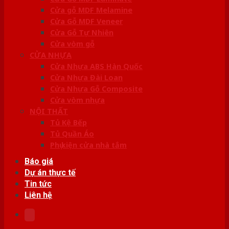
Cửa gỗ MDF Melamine
Cửa Gỗ MDF Veneer
Cửa Gỗ Tự Nhiên
Cửa vòm gỗ
CỬA NHỰA
Cửa Nhựa ABS Hàn Quốc
Cửa Nhựa Đài Loan
Cửa Nhựa Gỗ Composite
Cửa vòm nhựa
NỘI THẤT
Tủ Kệ Bếp
Tủ Quần Áo
Phụ kiện cửa nhà tắm
Báo giá
Dự án thực tế
Tin tức
Liên hệ