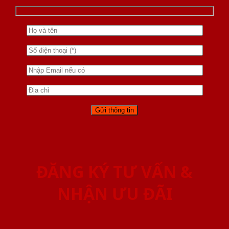
ĐĂNG KÝ TƯ VẤN &
NHẬN ƯU ĐÃI