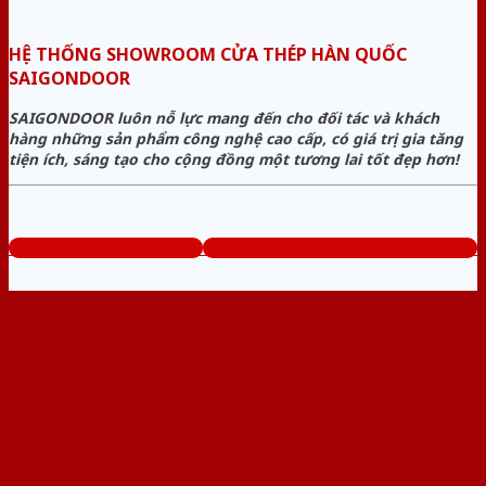
HỆ THỐNG SHOWROOM CỬA THÉP HÀN QUỐC
SAIGONDOOR
SAIGONDOOR luôn nỗ lực mang đến cho đối tác và khách
hàng những sản phẩm công nghệ cao cấp, có giá trị gia tăng
tiện ích, sáng tạo cho cộng đồng một tương lai tốt đẹp hơn!
www.cuathephanquoc.com
Tổng đài tư vấn miễn phí: 0824.400.400