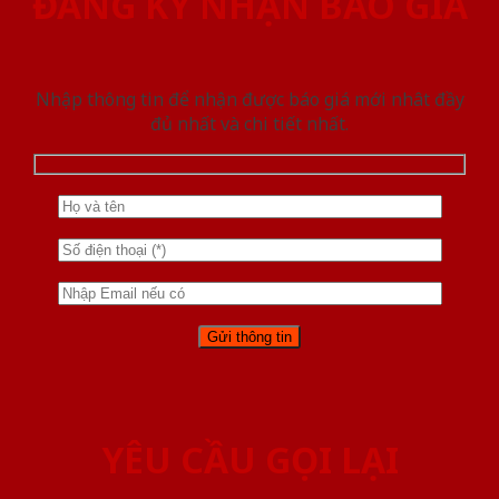
ĐĂNG KÝ NHẬN BÁO GIÁ
Nhập thông tin để nhận được báo giá mới nhât đầy
đủ nhất và chi tiết nhất.
YÊU CẦU GỌI LẠI