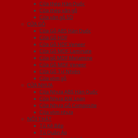
Cửa thép Hàn Quốc
Cửa thép vân gỗ
Cửa vân gỗ 5D
CỬA GỖ
Cửa Gỗ ABS Hàn Quốc
Cửa Gỗ HDF
Cửa Gỗ HDF Veneer
Cửa Gỗ MDF Laminate
Cửa gỗ MDF Melamine
Cửa Gỗ MDF Veneer
Cửa Gỗ Tự Nhiên
Cửa vòm gỗ
CỬA NHỰA
Cửa Nhựa ABS Hàn Quốc
Cửa Nhựa Đài Loan
Cửa Nhựa Gỗ Composite
Cửa vòm nhựa
NỘI THẤT
Tủ Kệ Bếp
Tủ Quần Áo