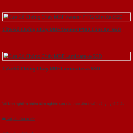
Cửa Gỗ Chống Cháy MDF Veneer P1R2 Căm Xe-SGD
Cửa Gỗ Chống Cháy MDF Laminate-a-SGD
Với kinh nghiệm nhiêu năm nghiên cứu cửa theo tiêu chuẩn công nghệ Châu
Âu.Chúng tôi tự tin là nhà sản xuất & cung cấp hàng đầu tại Việt Nam!
Gửi yêu cầu tư vấn