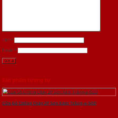
Tên
*
Email
*
Sản phẩm tương tự
Cửa Gỗ Chống Cháy 2P Sơn Xám Trắng-a-SGD