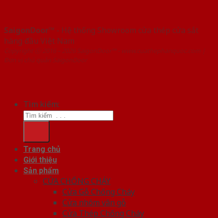
SaigonDoor™
- Hệ thống Showroom cửa thép cửa sắt
hàng đầu Việt Nam
Copyright ⓒ 2016 – 2026 SaigonDoor™ - www.cuathephanquoc.com |
Đơn vị chủ quản SaigonDoor
Tìm kiếm:
Trang chủ
Giới thiệu
Sản phẩm
CỬA CHỐNG CHÁY
Cửa Gỗ Chống Cháy
Cửa nhôm vân gỗ
Cửa Thép Chống Cháy