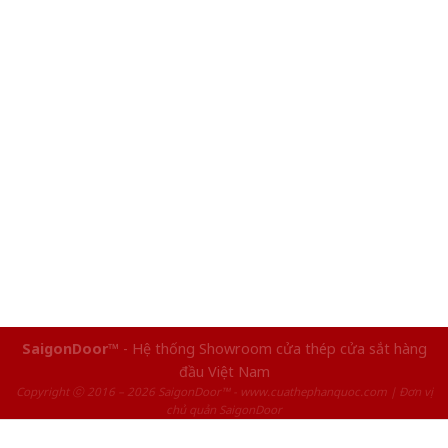
SaigonDoor™
- Hệ thống Showroom cửa thép cửa sắt hàng
đầu Việt Nam
Copyright ⓒ 2016 – 2026 SaigonDoor™ - www.cuathephanquoc.com | Đơn vị
chủ quản SaigonDoor