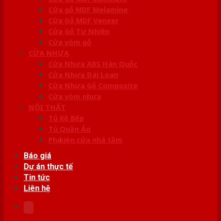
Cửa gỗ MDF Melamine
Cửa Gỗ MDF Veneer
Cửa Gỗ Tự Nhiên
Cửa vòm gỗ
CỬA NHỰA
Cửa Nhựa ABS Hàn Quốc
Cửa Nhựa Đài Loan
Cửa Nhựa Gỗ Composite
Cửa vòm nhựa
NỘI THẤT
Tủ Kệ Bếp
Tủ Quần Áo
Phụ kiện cửa nhà tắm
Báo giá
Dự án thực tế
Tin tức
Liên hệ