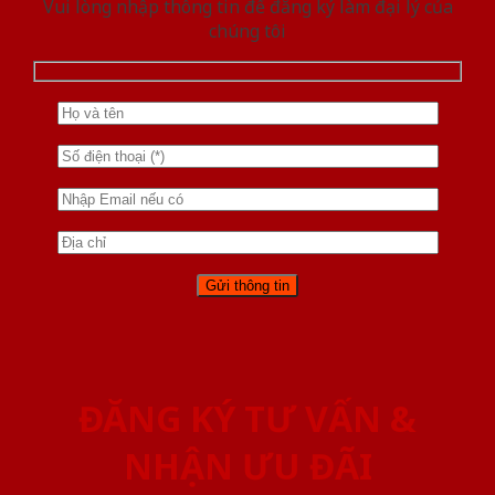
Vui lòng nhập thông tin để đăng ký làm đại lý của
chúng tôi
ĐĂNG KÝ TƯ VẤN &
NHẬN ƯU ĐÃI