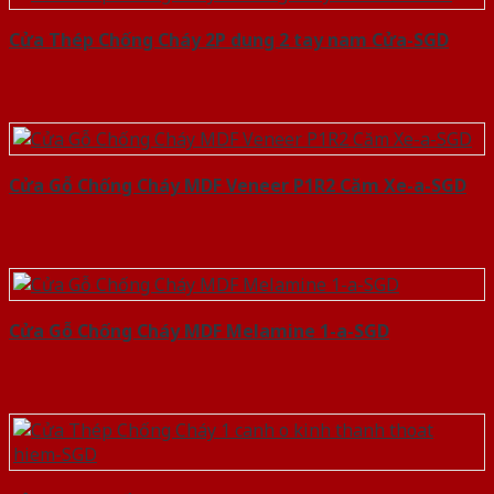
Cửa Thép Chống Cháy 2P dung 2 tay nam Cửa-SGD
Cửa Gỗ Chống Cháy MDF Veneer P1R2 Căm Xe-a-SGD
Cửa Gỗ Chống Cháy MDF Melamine 1-a-SGD