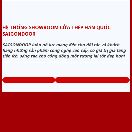
HỆ THỐNG SHOWROOM CỬA THÉP HÀN QUỐC
SAIGONDOOR
SAIGONDOOR luôn nỗ lực mang đến cho đối tác và khách
hàng những sản phẩm công nghệ cao cấp, có giá trị gia tăng
tiện ích, sáng tạo cho cộng đồng một tương lai tốt đẹp hơn!
www.cuathephanquoc.com
Tổng đài tư vấn miễn phí: 0824.400.400