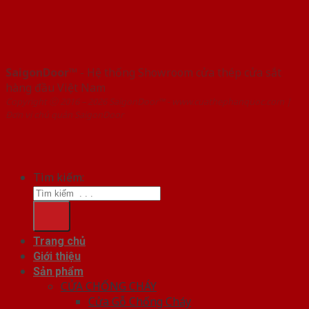
SaigonDoor™
- Hệ thống Showroom cửa thép cửa sắt
hàng đầu Việt Nam
Copyright ⓒ 2016 – 2026 SaigonDoor™ - www.cuathephanquoc.com |
Đơn vị chủ quản SaigonDoor
Tìm kiếm:
Trang chủ
Giới thiệu
Sản phẩm
CỬA CHỐNG CHÁY
Cửa Gỗ Chống Cháy