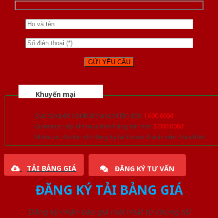
Khuyến mại
Quà tặng đồ nội thất trang trí lên đến
1.000.000đ
Giảm trực tiếp khi mua đơn hàng lớn hơn
3.000.000đ
Nhiều ưu đãi lớn khi đăng ký tài khoản thành viên thân thiết
TẢI BẢNG GIÁ
ĐĂNG KÝ TƯ VẤN
ĐĂNG KÝ TẢI BẢNG GIÁ
Đăng ký nhận báo giá mới nhất từ chúng tôi