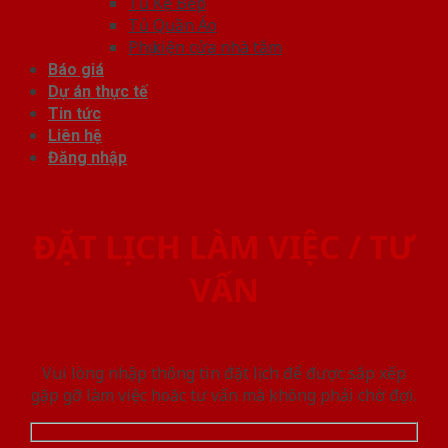
Tủ Kệ Bếp
Tủ Quần Áo
Phụ kiện cửa nhà tắm
Báo giá
Dự án thực tế
Tin tức
Liên hệ
Đăng nhập
ĐẶT LỊCH LÀM VIỆC / TƯ
VẤN
Vui lòng nhập thông tin đặt lịch để được sắp xếp
gặp gỡ làm việc hoăc tư vấn mà không phải chờ đợi.