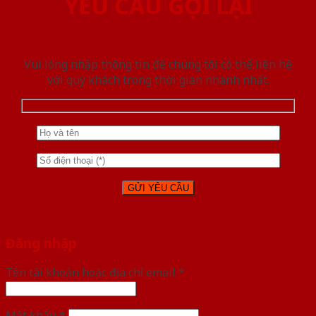
YÊU CẦU GỌI LẠI
Vui lòng nhập thông tin để chúng tôi có thể liên hệ
với quý khách trong thời gian nhanh nhất.
Đăng nhập
Tên tài khoản hoặc địa chỉ email
*
Mật khẩu
*