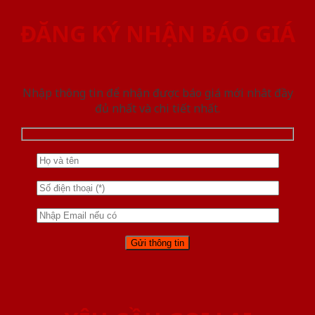
ĐĂNG KÝ NHẬN BÁO GIÁ
Nhập thông tin để nhận được báo giá mới nhât đầy
đủ nhất và chi tiết nhất.