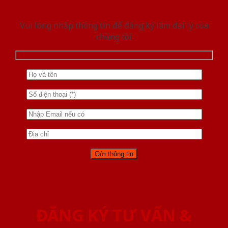
Vui lòng nhập thông tin để đăng ký làm đại lý của
chúng tôi
ĐĂNG KÝ TƯ VẤN &