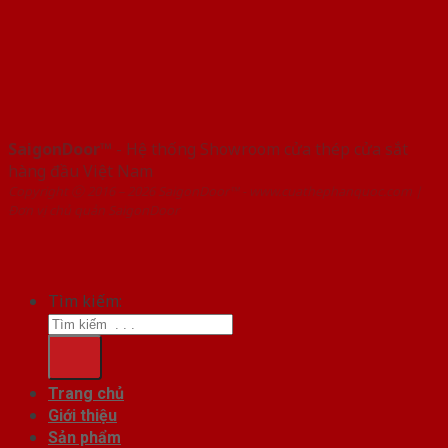
SaigonDoor™
- Hệ thống Showroom cửa thép cửa sắt
hàng đầu Việt Nam
Copyright ⓒ 2016 – 2026 SaigonDoor™ - www.cuathephanquoc.com |
Đơn vị chủ quản SaigonDoor
Tìm kiếm:
Trang chủ
Giới thiệu
Sản phẩm