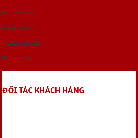
Âu.Chúng tôi tự tin là nhà sản xuất & cung cấp hàng đầu tại Việt Nam!
Gửi yêu cầu tư vấn
Tải báo giá tổng hợp
Yêu cầu gọi lại (3 phút)
Dành cho đại lý
ĐỐI TÁC KHÁCH HÀNG