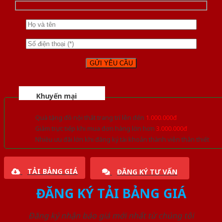
Khuyến mại
Quà tặng đồ nội thất trang trí lên đến
1.000.000đ
Giảm trực tiếp khi mua đơn hàng lớn hơn
3.000.000đ
Nhiều ưu đãi lớn khi đăng ký tài khoản thành viên thân thiết
TẢI BẢNG GIÁ
ĐĂNG KÝ TƯ VẤN
ĐĂNG KÝ TẢI BẢNG GIÁ
Đăng ký nhận báo giá mới nhất từ chúng tôi