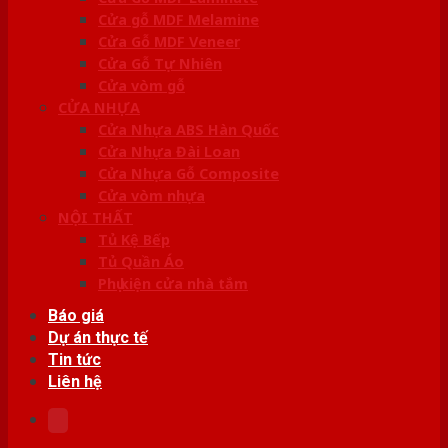
Cửa gỗ MDF Melamine
Cửa Gỗ MDF Veneer
Cửa Gỗ Tự Nhiên
Cửa vòm gỗ
CỬA NHỰA
Cửa Nhựa ABS Hàn Quốc
Cửa Nhựa Đài Loan
Cửa Nhựa Gỗ Composite
Cửa vòm nhựa
NỘI THẤT
Tủ Kệ Bếp
Tủ Quần Áo
Phụ kiện cửa nhà tắm
Báo giá
Dự án thực tế
Tin tức
Liên hệ