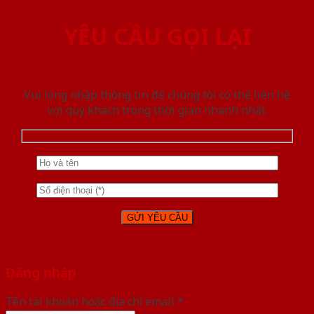
YÊU CẦU GỌI LẠI
Vui lòng nhập thông tin để chúng tôi có thể liên hệ
với quý khách trong thời gian nhanh nhất.
Đăng nhập
Tên tài khoản hoặc địa chỉ email
*