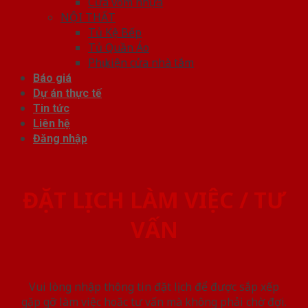
Cửa vòm nhựa
NỘI THẤT
Tủ Kệ Bếp
Tủ Quần Áo
Phụ kiện cửa nhà tắm
Báo giá
Dự án thực tế
Tin tức
Liên hệ
Đăng nhập
ĐẶT LỊCH LÀM VIỆC / TƯ
VẤN
Vui lòng nhập thông tin đặt lịch để được sắp xếp
gặp gỡ làm việc hoăc tư vấn mà không phải chờ đợi.