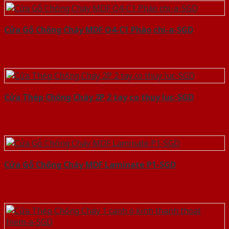
Cửa Gỗ Chống Cháy MDF O4-C1 Phào chi-a-SGD
Cửa Thép Chống Cháy 2P 2 tay co thuy luc-SGD
Cửa Gỗ Chống Cháy MDF Laminate P1-SGD