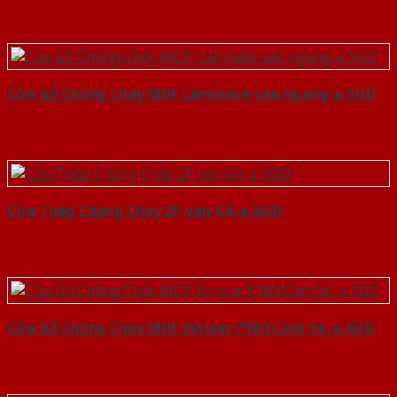
Cửa Gỗ Chống Cháy MDF Laminate van ngang-a-SGD
Cửa Thép Chống Cháy 2P van Gỗ-a-SGD
Cửa Gỗ Chống Cháy MDF Veneer P1R4 Căm Xe-a-SGD