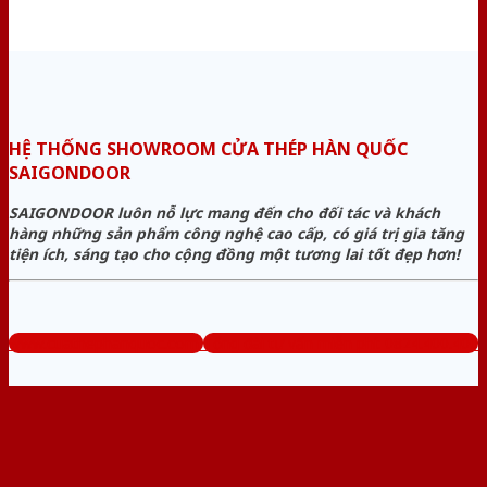
HỆ THỐNG SHOWROOM CỬA THÉP HÀN QUỐC
SAIGONDOOR
SAIGONDOOR luôn nỗ lực mang đến cho đối tác và khách
hàng những sản phẩm công nghệ cao cấp, có giá trị gia tăng
tiện ích, sáng tạo cho cộng đồng một tương lai tốt đẹp hơn!
www.cuathephanquoc.com
Tổng đài tư vấn miễn phí: 0824.400.400