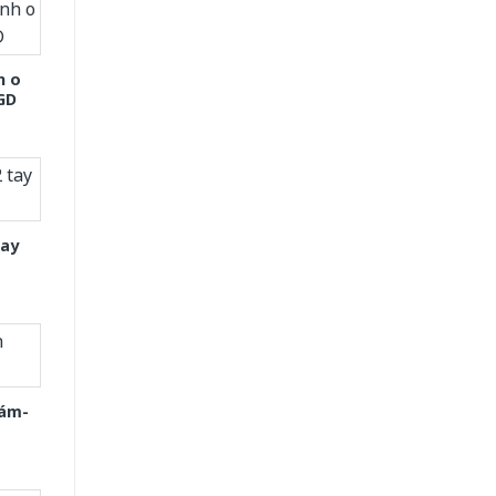
h o
GD
tay
Xám-