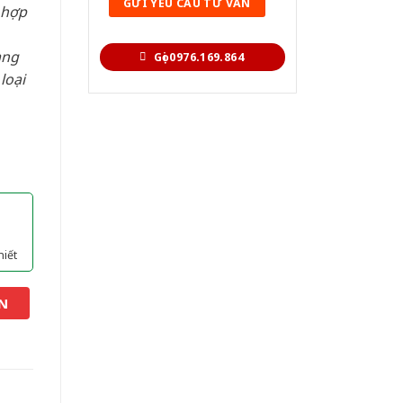
 hợp
àng
Gọi 0976.169.864
loại
hiết
N