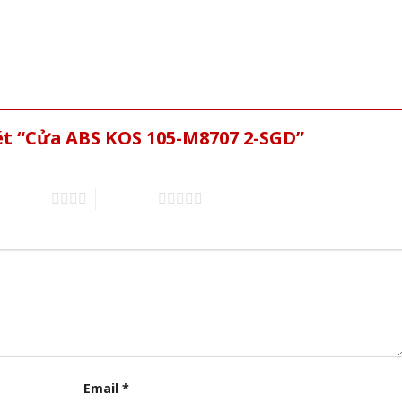
ét “Cửa ABS KOS 105-M8707 2-SGD”
of 5 stars
5 of 5 stars
Email
*