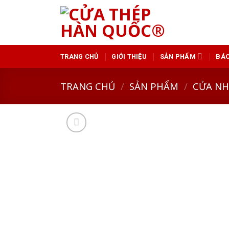
Skip
to
content
TRANG CHỦ
GIỚI THIỆU
SẢN PHẨM
BÁO
TRANG CHỦ
/
SẢN PHẨM
/
CỬA N