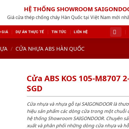
HỆ THỐNG SHOWROOM SAIGONDO
Giá cửa thép chống cháy Hàn Quốc tại Việt Nam mới nh
 GIÁ
DỰ ÁN THỰC TẾ
TIN TỨC
LIÊN HỆ
HỰA
/
CỬA NHỰA ABS HÀN QUỐC
Cửa ABS KOS 105-M8707 2
SGD
Cửa nhựa và nhựa gỗ tại SAIGONDOOR là thư
hiệu sản phẩm các dòng cửa trong một chuỗi 
hệ thống Showroom SAIGONDOOR. Chuyên sả
xuất và phân phối những dòng cửa nhựa và h