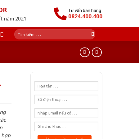
OR
Tư vấn bán hàng
0824.400.400
ất năm 2021
Tìm
kiếm:
-
ơng
các
n
ỗ hợp