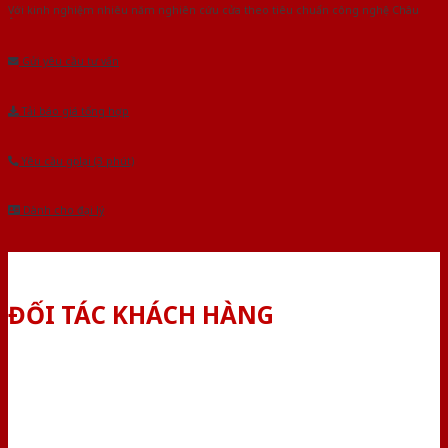
Với kinh nghiệm nhiêu năm nghiên cứu cửa theo tiêu chuẩn công nghệ Châu
Âu.Chúng tôi tự tin là nhà sản xuất & cung cấp hàng đầu tại Việt Nam!
Gửi yêu cầu tư vấn
Tải báo giá tổng hợp
Yêu cầu gọi lại (3 phút)
Dành cho đại lý
ĐỐI TÁC KHÁCH HÀNG