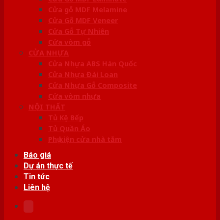
Cửa gỗ MDF Melamine
Cửa Gỗ MDF Veneer
Cửa Gỗ Tự Nhiên
Cửa vòm gỗ
CỬA NHỰA
Cửa Nhựa ABS Hàn Quốc
Cửa Nhựa Đài Loan
Cửa Nhựa Gỗ Composite
Cửa vòm nhựa
NỘI THẤT
Tủ Kệ Bếp
Tủ Quần Áo
Phụ kiện cửa nhà tắm
Báo giá
Dự án thực tế
Tin tức
Liên hệ