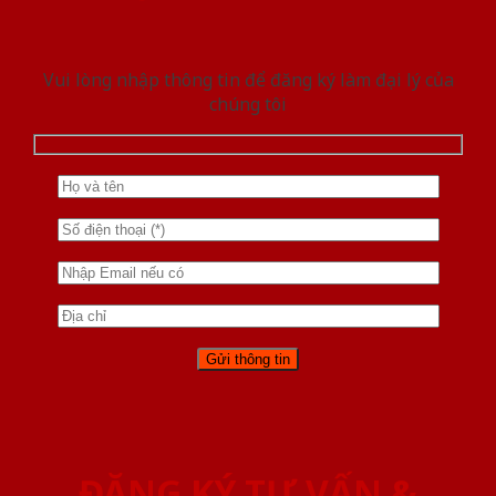
Vui lòng nhập thông tin để đăng ký làm đại lý của
chúng tôi
ĐĂNG KÝ TƯ VẤN &