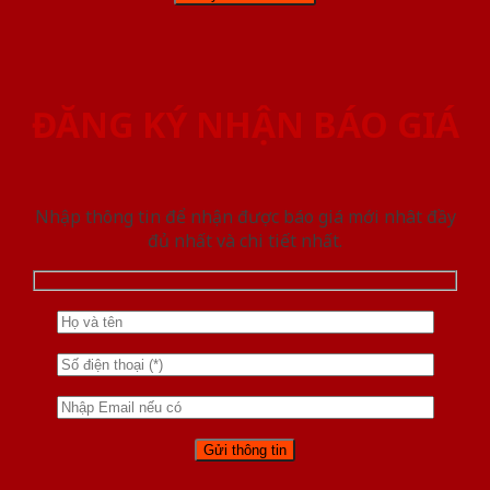
ĐĂNG KÝ NHẬN BÁO GIÁ
Nhập thông tin để nhận được báo giá mới nhât đầy
đủ nhất và chi tiết nhất.