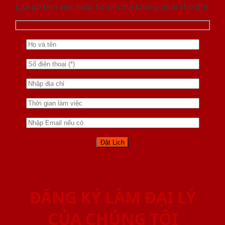
gặp gỡ làm việc hoăc tư vấn mà không phải chờ đợi.
ĐĂNG KÝ LÀM ĐẠI LÝ
CỦA CHÚNG TÔI