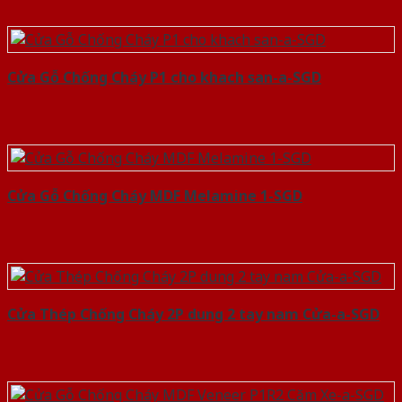
Cửa Gỗ Chống Cháy P1 cho khach san-a-SGD
Cửa Gỗ Chống Cháy MDF Melamine 1-SGD
Cửa Thép Chống Cháy 2P dung 2 tay nam Cửa-a-SGD