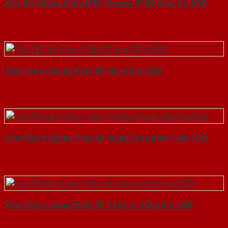
Cửa Gỗ Chống Cháy MDF Veneer P1R2 Căm Xe-SGD
Cửa Thép Chống Cháy 2P van Gỗ-a-SGD
Cửa Thép Chống Cháy 2P dung 2 tay nam Cửa-SGD
Cửa Thép Chống Cháy 2P 2 tay co thuy luc-SGD