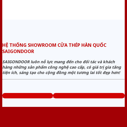
HỆ THỐNG SHOWROOM CỬA THÉP HÀN QUỐC
SAIGONDOOR
SAIGONDOOR luôn nỗ lực mang đến cho đối tác và khách
hàng những sản phẩm công nghệ cao cấp, có giá trị gia tăng
tiện ích, sáng tạo cho cộng đồng một tương lai tốt đẹp hơn!
www.cuathephanquoc.com
Tổng đài tư vấn miễn phí: 0824.400.400