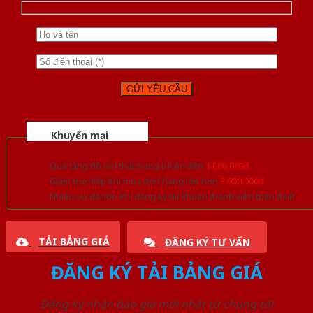
Khuyến mại
Quà tặng đồ nội thất trang trí lên đến
1.000.000đ
Giảm trực tiếp khi mua đơn hàng lớn hơn
3.000.000đ
Nhiều ưu đãi lớn khi đăng ký tài khoản thành viên thân thiết
TẢI BẢNG GIÁ
ĐĂNG KÝ TƯ VẤN
ĐĂNG KÝ TẢI BẢNG GIÁ
Đăng ký nhận báo giá mới nhất từ chúng tôi