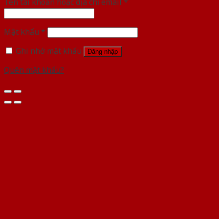
Tên tài khoản hoặc địa chỉ email
*
Mật khẩu
*
Ghi nhớ mật khẩu
Đăng nhập
Quên mật khẩu?