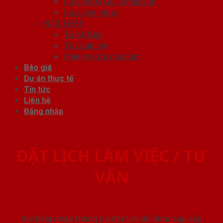
Cửa Nhựa Gỗ Composite
Cửa vòm nhựa
NỘI THẤT
Tủ Kệ Bếp
Tủ Quần Áo
Phụ kiện cửa nhà tắm
Báo giá
Dự án thực tế
Tin tức
Liên hệ
Đăng nhập
ĐẶT LỊCH LÀM VIỆC / TƯ
VẤN
Vui lòng nhập thông tin đặt lịch để được sắp xếp