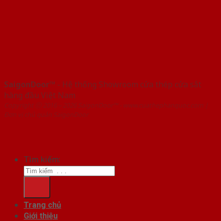
SaigonDoor™
- Hệ thống Showroom cửa thép cửa sắt
hàng đầu Việt Nam
Copyright ⓒ 2016 – 2026 SaigonDoor™ - www.cuathephanquoc.com |
Đơn vị chủ quản SaigonDoor
Tìm kiếm:
Trang chủ
Giới thiệu