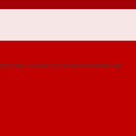
 THỐNG SHOWROOM SAIGONDOOR
chống cháy Hàn Quốc tại Việt Nam mới nhất năm 2021