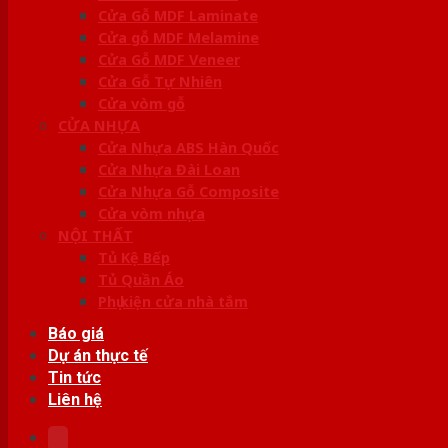
Cửa Gỗ MDF Laminate
Cửa gỗ MDF Melamine
Cửa Gỗ MDF Veneer
Cửa Gỗ Tự Nhiên
Cửa vòm gỗ
CỬA NHỰA
Cửa Nhựa ABS Hàn Quốc
Cửa Nhựa Đài Loan
Cửa Nhựa Gỗ Composite
Cửa vòm nhựa
NỘI THẤT
Tủ Kệ Bếp
Tủ Quần Áo
Phụ kiện cửa nhà tắm
Báo giá
Dự án thực tế
Tin tức
Liên hệ