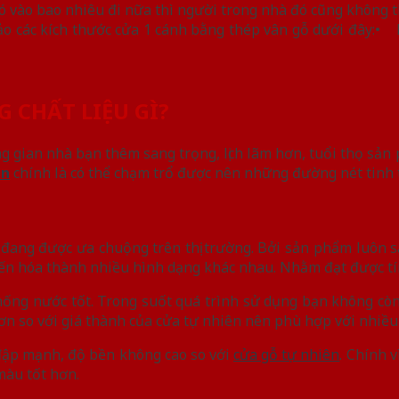
 có vào bao nhiêu đi nữa thì người trong nhà đó cũng không t
ảo các kích thước cửa 1 cánh bằng thép vân gỗ dưới đây:• 
 CHẤT LIỆU GÌ?
 gian nhà bạn thêm sang trọng, lịch lãm hơn, tuổi thọ sản
ên
chính là có thể chạm trổ được nên những đường nét tinh 
đang được ưa chuộng trên thị trường. Bởi sản phẩm luôn s
biến hóa thành nhiều hình dạng khác nhau. Nhằm đạt được t
ống nước tốt. Trong suốt quá trình sử dụng bạn không còn
hơn so với giá thành của cửa tự nhiên nên phù hợp với nhiề
 đập mạnh, độ bền không cao so với
cửa gỗ tự nhiên
. Chính v
màu tốt hơn.