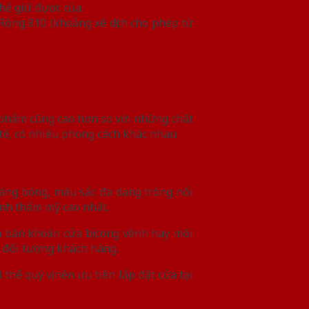
hể giữ đựơc của.
Rộng 810 (khoảng xê dịch cho phép từ
 phẩm cũng cao hơn so với những chất
tế, có nhiều phong cách khác nhau.
áng bóng, màu sắc đa dạng trông nổi
ính thẩm mỹ cao nhất.
 băn khoăn cửa bị cong vênh hay mối
u đối tượng khách hàng.
ì thế quý vị nên ưu tiên lắp đặt cửa tại