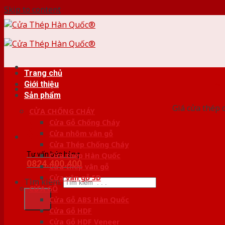
Skip to content
Trang chủ
Giới thiệu
HỆ
Sản phẩm
Giá cửa thép 
CỬA CHỐNG CHÁY
Cửa Gỗ Chống Cháy
Cửa nhôm vân gỗ
Cửa Thép Chống Cháy
Tư vấn bán hàng
Cửa thép Hàn Quốc
0824.400.400
Cửa thép vân gỗ
Cửa vân gỗ 5D
Tìm kiếm:
CỬA GỖ
Cửa Gỗ ABS Hàn Quốc
Cửa Gỗ HDF
Cửa Gỗ HDF Veneer