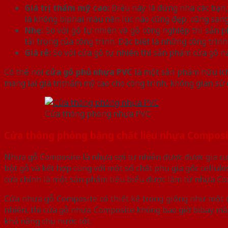
Giá trị thẩm mỹ cao:
Điều này là đứng nha các bạn,
là không bị phai màu nên lúc nào cũng đẹp, cũng sang
Nhẹ:
So với gỗ tự nhiên và gỗ công nghiệp thì sản 
tải trọng của công trình. Đặc biệt là những công trìn
Giá rẻ:
So với cửa gỗ tự nhiên thì sản phẩm cửa gỗ nà
Có thể nói
cửa gỗ phủ nhựa PVC
là một sản phẩm hữu ích 
mang lại giá trị thẩm mỹ cao cho công trình, không gian sử
Cửa thông phòng nhựa PVC
Cửa thông phòng bằng chất liệu nhựa Compos
Nhựa gỗ Composite là nhựa sợi tự nhiên được được gia cườ
bột gỗ và kết hợp cùng với một số chất phụ gia gốc cellulo
cửa chính là một sản phẩm tiêu biểu được làm từ nhựa Co
Cửa nhựa gỗ Composite có thiết kế trong giống như một c
nhiên, thì cửa gỗ nhựa Composite không bao giờ bị bay màu 
khả năng chịu nước tốt.