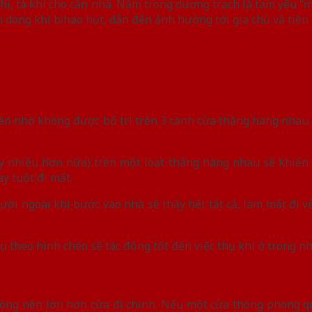
hí, tà khí cho căn nhà. Nằm trong dương trạch là tam yếu “m
dòng khí bị hao hụt, dẫn đến ảnh hường tới gia chủ và tiền t
nên nhớ không được bố trí trên 3 cánh cửa thằng hàng nhau.
y nhiều hơn nữa) trên một loạt thẳng hàng nhau sẽ khiến 
y tuột đi mất.
ười ngoài khi bước vào nhà sẽ thấy hết tất cả, làm mất đi vẻ
 phụ theo hình chéo sẽ tác động tốt đến việc thụ khí ở trong n
hông nên lớn hơn cửa đi chính. Nếu một cửa thông phòng q