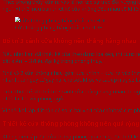
Theo phong thủy, cửa ra vào là nơi tạo sự trao đổi vượng k
ngủ”. Vì thế, nếu bạn thiết kế cửa không đều nhau sẽ khiến 
Cửa thông phòng bằng chất liệu HDF
Bố trí 3 cánh cửa không nên thẳng hàng nhau
Nếu như bạn đã thiết kế cửa theo dạng loa kèn, thì cũng 
bất kiến” – 3 điều đại kỵ trong phong thủy.
Nhà có 3 cửa thông nhau gồm cửa chính – cửa ra vào (ha
nhanh, có nguy cơ gây hại cho sức khỏe và các dịp may sẽ ba
Trên thực tế, khi bố trí 3 cánh cửa thằng hàng nhau thì ng
nhất là đối với phòng ngủ.
Vì thế, khi lắp đặt cần để so le hai vị trí cửa chính và cửa
Thiết kế cửa thông phòng không nên quá rộng
Không nên lắp đặt cửa thông phòng quá rộng, đặc biệt k