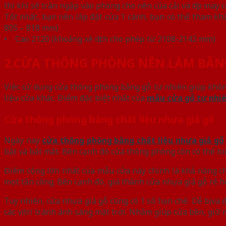
thì khí sẽ tràn ngập vào phòng cho nên của cải và dịp may
Tốt nhất, bạn nên lắp đặt cửa 1 cánh, bạn có thể tham kh
805 – 818 mm)
• Cao 2120 (khoảng xê dịch cho phép từ 2108-2142 mm)
2.CỬA THÔNG PHÒNG NÊN LÀM BẰNG
Việc sử dụng cửa thông phòng bằng gỗ tự nhiên giúp không
liệu cửa khác. Điểm đặc biệt nhất của
mẫu cửa gỗ tự nhi
Cửa thông phòng bằng chất liệu nhựa giả gỗ
Ngày nay
cửa thông phòng bằng chất liệu nhựa giả gỗ
bật và bắt mắt. Bên cạnh đó cửa thông phòng còn có thể 
Điểm cộng lớn nhất của mẫu cửa này chính là khả năng ch
mọt tấn công. Bên cạnh đó, giá thành cửa nhựa giả gỗ rẻ 
Tuy nhiên, cửa nhựa giả gỗ cũng có 1 số hạn chế. Dễ bị va
các vị trí tránh ánh sáng mặt trời. Nhằm giúp cửa bền, giữ 