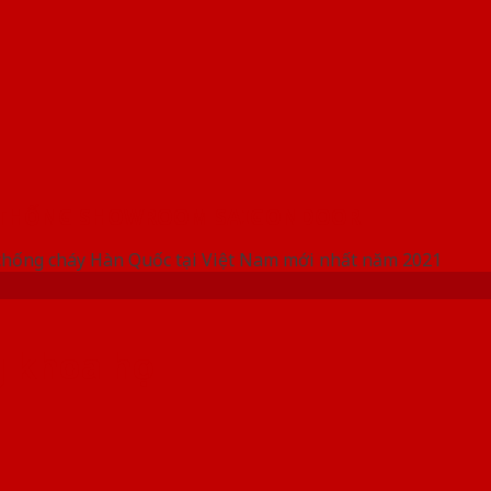
 THỐNG SHOWROOM SAIGONDOOR
chống cháy Hàn Quốc tại Việt Nam mới nhất năm 2021
 khoa học