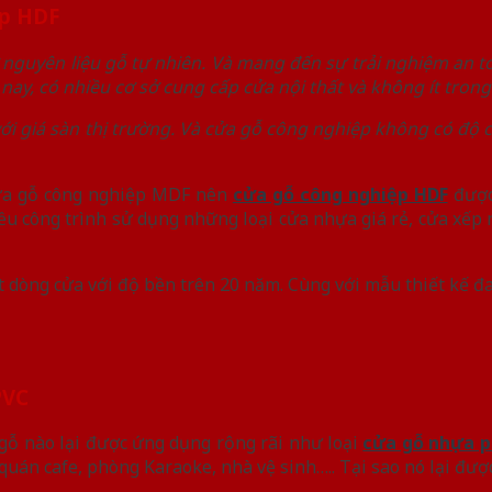
ệp HDF
 nguyên liệu gỗ tự nhiên. Và mang đến sự trải nghiệm an t
nay, có nhiều cơ sở cung cấp cửa nội thất và không ít tron
 với giá sàn thị trường. Và cửa gỗ công nghiệp không có độ
cửa gỗ công nghiệp MDF nên
cửa gỗ công nghiệp HDF
được 
 công trình sử dụng những loại cửa nhựa giá rẻ, cửa xếp n
ột dòng cửa với độ bền trên 20 năm. Cùng với mẫu thiết kế đ
PVC
a gỗ nào lại được ứng dụng rộng rãi như loại
cửa gỗ nhựa p
quán cafe, phòng Karaoke, nhà vệ sinh….. Tại sao nó lại đượ