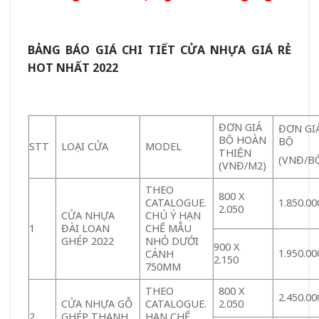
BẢNG BÁO GIÁ CHI TIẾT CỬA NHỰA GIÁ RẺ
HOT NHẤT 2022
ĐƠN GIÁ
ĐƠN GIA
BỘ HOÀN
BỘ
STT
LOẠI CỬA
MODEL
THIỆN
(VNĐ/BÔ
(VNĐ/M2)
THEO
800 X
CATALOGUE.
1.850.00
2.050
CỬA NHỰA
CHÚ Ý HẠN
1
ĐÀI LOAN
CHẾ MẪU
GHÉP 2022
NHỎ DƯỚI
900 X
1.950.00
CÁNH
2.150
750MM
THEO
800 X
2.450.00
CỬA NHỰA GỖ
CATALOGUE.
2.050
2
GHÉP THANH
HẠN CHẾ