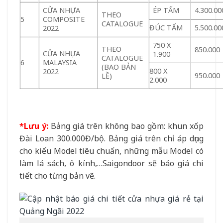
CỬA NHỰA
ÉP TẤM
4.300.00
THEO
5
COMPOSITE
CATALOGUE
ĐÚC TẤM
5.500.00
2022
750 X
THEO
850.000
CỬA NHỰA
1.900
CATALOGUE
6
MALAYSIA
(BAO BẢN
800 X
2022
950.000
LỀ)
2.000
*Lưu ý:
Bảng giá trên không bao gồm: khun xốp
Đài Loan 300.000Đ/bộ. Bảng giá trên chỉ áp dụng
cho kiểu Model tiêu chuẩn, những mẫu Model có
làm lá sách, ô kính,…Saigondoor sẽ báo giá chi
tiết cho từng bản vẽ.