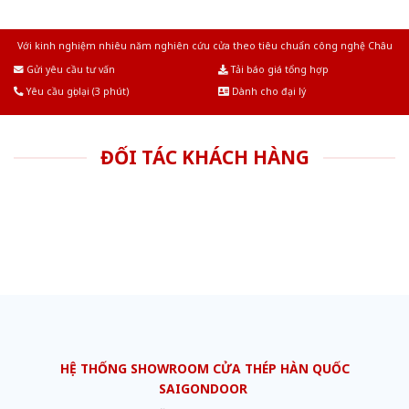
Với kinh nghiệm nhiêu năm nghiên cứu cửa theo tiêu chuẩn công nghệ Châu
Âu.Chúng tôi tự tin là nhà sản xuất & cung cấp hàng đầu tại Việt Nam!
Gửi yêu cầu tư vấn
Tải báo giá tổng hợp
Yêu cầu gọi lại (3 phút)
Dành cho đại lý
ĐỐI TÁC KHÁCH HÀNG
HỆ THỐNG SHOWROOM CỬA THÉP HÀN QUỐC
SAIGONDOOR