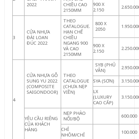
900 X
2022
CHIỀU CAO
2.650.00
2.150
2150MM
THEO
800 X
CATALOGUE.
1.950.00
2050
CỬA NHỰA
HẠN CHẾ
3
ĐÀI LOAN
CHIỀU
ĐÚC 2022
NGANG 900
900 X
2.250.00
VÀ CAO
2.150
2150MM
SYB (PHỦ
2.950.00
VÂN)
CỬA NHỰA GỖ
THEO
SUNG YU 2022
CATALOGUE
SYA (SƠN)
3.150.00
(COMPOSITE
(CHƯA NẸP
LX
SAIGONDOOR)
VIỀN)
(LUXURY
3.150.00
4
CAO CẤP)
NẸP PHÀO
600.000
YÊU CẦU RIÊNG
NỔI/BỘ
CỦA KHÁCH
CHỈ
HÀNG
100.000
NHÔM/CHỈ