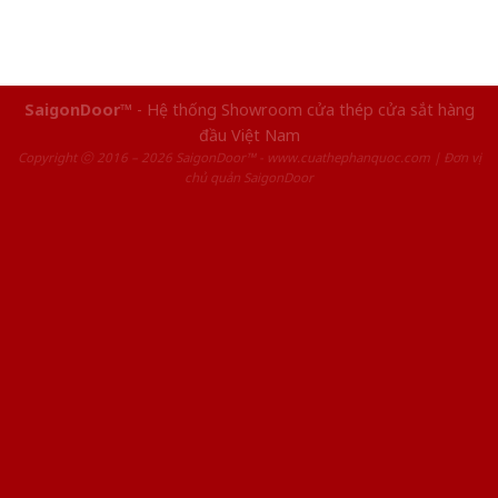
SaigonDoor™
- Hệ thống Showroom cửa thép cửa sắt hàng
đầu Việt Nam
Copyright ⓒ 2016 – 2026 SaigonDoor™ - www.cuathephanquoc.com | Đơn vị
chủ quản SaigonDoor