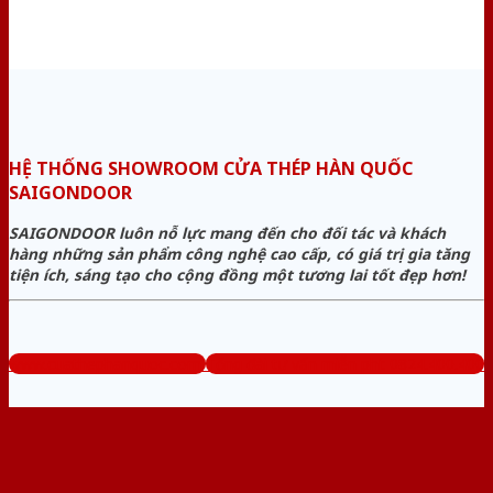
HỆ THỐNG SHOWROOM CỬA THÉP HÀN QUỐC
SAIGONDOOR
SAIGONDOOR luôn nỗ lực mang đến cho đối tác và khách
hàng những sản phẩm công nghệ cao cấp, có giá trị gia tăng
tiện ích, sáng tạo cho cộng đồng một tương lai tốt đẹp hơn!
www.cuathephanquoc.com
Tổng đài tư vấn miễn phí: 0824.400.400