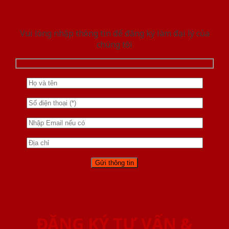
Vui lòng nhập thông tin để đăng ký làm đại lý của
chúng tôi
ĐĂNG KÝ TƯ VẤN &