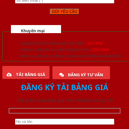
Khuyến mại
Quà tặng đồ nội thất trang trí lên đến
1.000.000đ
Giảm trực tiếp khi mua đơn hàng lớn hơn
3.000.000đ
Nhiều ưu đãi lớn khi đăng ký tài khoản thành viên thân thiết
TẢI BẢNG GIÁ
ĐĂNG KÝ TƯ VẤN
ĐĂNG KÝ TẢI BẢNG GIÁ
Đăng ký nhận báo giá mới nhất từ chúng tôi