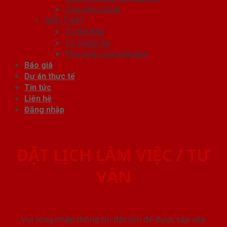
Cửa vòm nhựa
NỘI THẤT
Tủ Kệ Bếp
Tủ Quần Áo
Phụ kiện cửa nhà tắm
Báo giá
Dự án thực tế
Tin tức
Liên hệ
Đăng nhập
ĐẶT LỊCH LÀM VIỆC / TƯ
VẤN
Vui lòng nhập thông tin đặt lịch để được sắp xếp