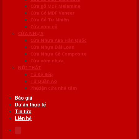
Cửa gỗ MDF Melamine
Cửa Gỗ MDF Veneer
Cửa Gỗ Tự Nhiên
Cửa vòm gỗ
CỬA NHỰA
Cửa Nhựa ABS Hàn Quốc
Cửa Nhựa Đài Loan
Cửa Nhựa Gỗ Composite
Cửa vòm nhựa
NỘI THẤT
Tủ Kệ Bếp
Tủ Quần Áo
Phụ kiện cửa nhà tắm
Báo giá
Dự án thực tế
Tin tức
Liên hệ