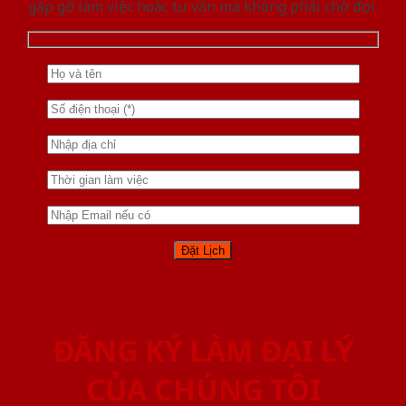
gặp gỡ làm việc hoăc tư vấn mà không phải chờ đợi.
ĐĂNG KÝ LÀM ĐẠI LÝ
CỦA CHÚNG TÔI