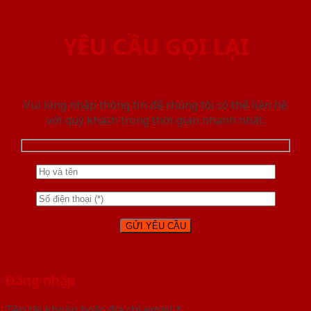
YÊU CẦU GỌI LẠI
Vui lòng nhập thông tin để chúng tôi có thể liên hệ
với quý khách trong thời gian nhanh nhất.
Đăng nhập
Tên tài khoản hoặc địa chỉ email
*