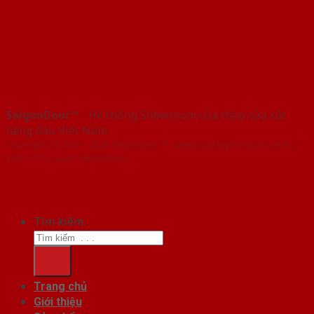
SaigonDoor™
- Hệ thống Showroom cửa thép cửa sắt
hàng đầu Việt Nam
Copyright ⓒ 2016 – 2026 SaigonDoor™ - www.cuathephanquoc.com |
Đơn vị chủ quản SaigonDoor
Tìm kiếm:
Trang chủ
Giới thiệu