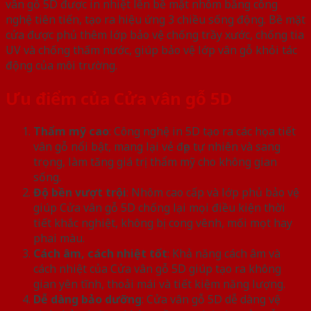
vân gỗ 5D được in nhiệt lên bề mặt nhôm bằng công
nghệ tiên tiến, tạo ra hiệu ứng 3 chiều sống động. Bề mặt
cửa được phủ thêm lớp bảo vệ chống trầy xước, chống tia
UV và chống thấm nước, giúp bảo vệ lớp vân gỗ khỏi tác
động của môi trường.
Ưu điểm của Cửa vân gỗ 5D
Thẩm mỹ cao
: Công nghệ in 5D tạo ra các họa tiết
vân gỗ nổi bật, mang lại vẻ đẹp tự nhiên và sang
trọng, làm tăng giá trị thẩm mỹ cho không gian
sống.
Độ bền vượt trội
: Nhôm cao cấp và lớp phủ bảo vệ
giúp Cửa vân gỗ 5D chống lại mọi điều kiện thời
tiết khắc nghiệt, không bị cong vênh, mối mọt hay
phai màu.
Cách âm, cách nhiệt tốt
: Khả năng cách âm và
cách nhiệt của Cửa vân gỗ 5D giúp tạo ra không
gian yên tĩnh, thoải mái và tiết kiệm năng lượng.
Dễ dàng bảo dưỡng
: Cửa vân gỗ 5D dễ dàng vệ