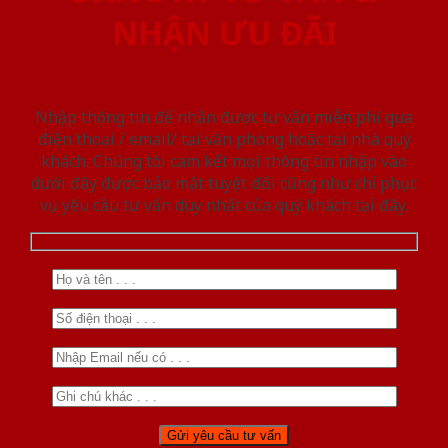
NHẬN ƯU ĐÃI
Nhập thông tin để nhận được tư vấn miễn phí qua
điện thoại / email/ tại văn phòng hoặc tại nhà quý
khách. Chúng tôi cam kết mọi thông tin nhập vào
dưới đây được bảo mật tuyệt đối cũng như chỉ phục
vụ yêu cầu tư vấn duy nhất của quý khách tại đây.