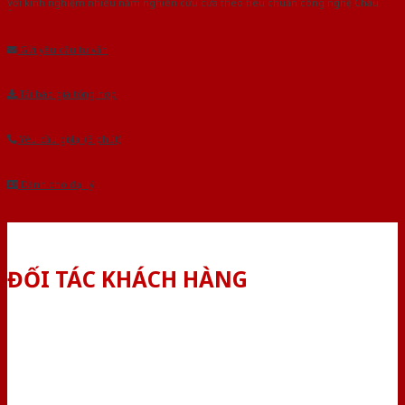
Với kinh nghiệm nhiêu năm nghiên cứu cửa theo tiêu chuẩn công nghệ Châu
Âu.Chúng tôi tự tin là nhà sản xuất & cung cấp hàng đầu tại Việt Nam!
Gửi yêu cầu tư vấn
Tải báo giá tổng hợp
Yêu cầu gọi lại (3 phút)
Dành cho đại lý
ĐỐI TÁC KHÁCH HÀNG