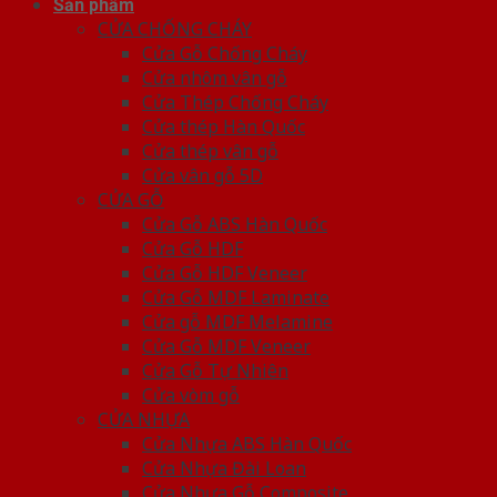
Sản phẩm
CỬA CHỐNG CHÁY
Cửa Gỗ Chống Cháy
Cửa nhôm vân gỗ
Cửa Thép Chống Cháy
Cửa thép Hàn Quốc
Cửa thép vân gỗ
Cửa vân gỗ 5D
CỬA GỖ
Cửa Gỗ ABS Hàn Quốc
Cửa Gỗ HDF
Cửa Gỗ HDF Veneer
Cửa Gỗ MDF Laminate
Cửa gỗ MDF Melamine
Cửa Gỗ MDF Veneer
Cửa Gỗ Tự Nhiên
Cửa vòm gỗ
CỬA NHỰA
Cửa Nhựa ABS Hàn Quốc
Cửa Nhựa Đài Loan
Cửa Nhựa Gỗ Composite