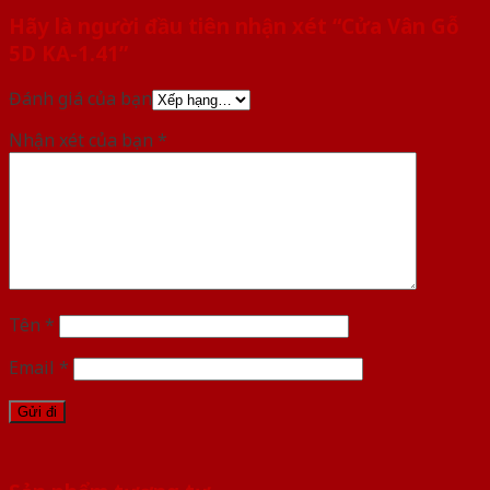
Hãy là người đầu tiên nhận xét “Cửa Vân Gỗ
5D KA-1.41”
Đánh giá của bạn
Nhận xét của bạn
*
Tên
*
Email
*