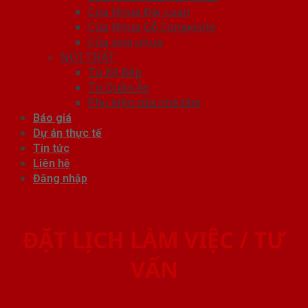
Cửa Nhựa Đài Loan
Cửa Nhựa Gỗ Composite
Cửa vòm nhựa
NỘI THẤT
Tủ Kệ Bếp
Tủ Quần Áo
Phụ kiện cửa nhà tắm
Báo giá
Dự án thực tế
Tin tức
Liên hệ
Đăng nhập
ĐẶT LỊCH LÀM VIỆC / TƯ
VẤN