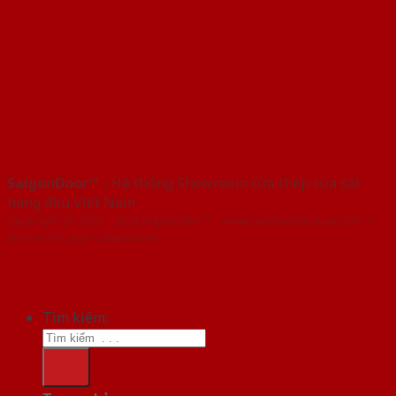
SaigonDoor™
- Hệ thống Showroom cửa thép cửa sắt
hàng đầu Việt Nam
Copyright ⓒ 2016 – 2026 SaigonDoor™ - www.cuathephanquoc.com |
Đơn vị chủ quản SaigonDoor
Tìm kiếm: