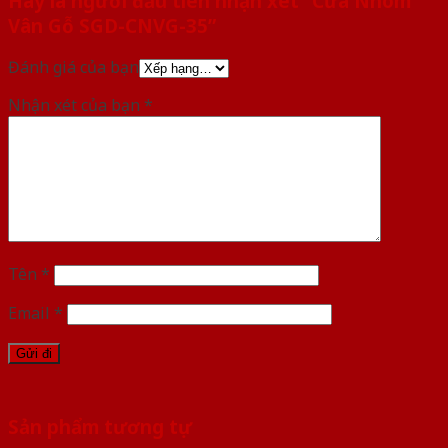
Hãy là người đầu tiên nhận xét “Cửa Nhôm
Vân Gỗ SGD-CNVG-35”
Đánh giá của bạn
Nhận xét của bạn
*
Tên
*
Email
*
Sản phẩm tương tự