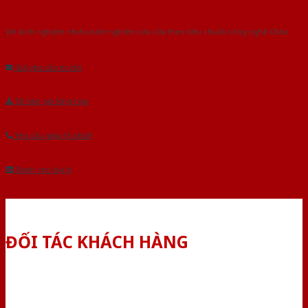
Với kinh nghiệm nhiêu năm nghiên cứu cửa theo tiêu chuẩn công nghệ Châu
Âu.Chúng tôi tự tin là nhà sản xuất & cung cấp hàng đầu tại Việt Nam!
Gửi yêu cầu tư vấn
Tải báo giá tổng hợp
Yêu cầu gọi lại (3 phút)
Dành cho đại lý
ĐỐI TÁC KHÁCH HÀNG