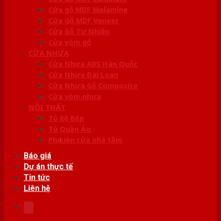
Cửa gỗ MDF Melamine
Cửa Gỗ MDF Veneer
Cửa Gỗ Tự Nhiên
Cửa vòm gỗ
CỬA NHỰA
Cửa Nhựa ABS Hàn Quốc
Cửa Nhựa Đài Loan
Cửa Nhựa Gỗ Composite
Cửa vòm nhựa
NỘI THẤT
Tủ Kệ Bếp
Tủ Quần Áo
Phụ kiện cửa nhà tắm
Báo giá
Dự án thực tế
Tin tức
Liên hệ