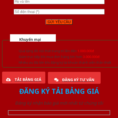
Khuyến mại
Quà tặng đồ nội thất trang trí lên đến
1.000.000đ
Giảm trực tiếp khi mua đơn hàng lớn hơn
3.000.000đ
Nhiều ưu đãi lớn khi đăng ký tài khoản thành viên thân thiết
TẢI BẢNG GIÁ
ĐĂNG KÝ TƯ VẤN
ĐĂNG KÝ TẢI BẢNG GIÁ
Đăng ký nhận báo giá mới nhất từ chúng tôi