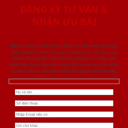
ĐĂNG KÝ TƯ VẤN &
NHẬN ƯU ĐÃI
Nhập thông tin để nhận được tư vấn miễn phí qua
điện thoại / email/ tại văn phòng hoặc tại nhà quý
khách. Chúng tôi cam kết mọi thông tin nhập vào
dưới đây được bảo mật tuyệt đối cũng như chỉ phục
vụ yêu cầu tư vấn duy nhất của quý khách tại đây.