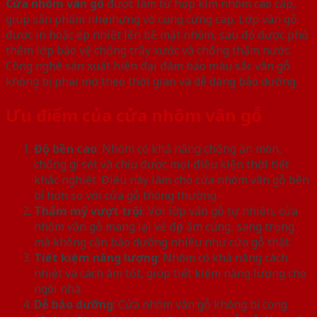
Cửa nhôm vân gỗ
được làm từ hợp kim nhôm cao cấp,
giúp sản phẩm nhẹ nhưng vô cùng cứng cáp. Lớp vân gỗ
được in hoặc ép nhiệt lên bề mặt nhôm, sau đó được phủ
thêm lớp bảo vệ chống trầy xước và chống thấm nước.
Công nghệ sản xuất hiện đại đảm bảo màu sắc vân gỗ
không bị phai mờ theo thời gian và dễ dàng bảo dưỡng.
Ưu điểm của cửa nhôm vân gỗ
Độ bền cao
: Nhôm có khả năng chống ăn mòn,
chống gỉ sét và chịu được mọi điều kiện thời tiết
khắc nghiệt. Điều này làm cho cửa nhôm vân gỗ bền
bỉ hơn so với cửa gỗ thông thường.
Thẩm mỹ vượt trội
: Với lớp vân gỗ tự nhiên, cửa
nhôm vân gỗ mang lại vẻ đẹp ấm cúng, sang trọng
mà không cần bảo dưỡng nhiều như cửa gỗ thật.
Tiết kiệm năng lượng
: Nhôm có khả năng cách
nhiệt và cách âm tốt, giúp tiết kiệm năng lượng cho
ngôi nhà.
Dễ bảo dưỡng
: Cửa nhôm vân gỗ không bị cong