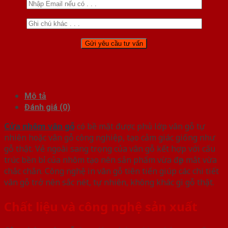
Mô tả
Đánh giá (0)
Cửa nhôm vân gỗ
có bề mặt được phủ lớp vân gỗ tự
nhiên hoặc vân gỗ công nghiệp, tạo cảm giác giống như
gỗ thật. Vẻ ngoài sang trọng của vân gỗ kết hợp với cấu
trúc bền bỉ của nhôm tạo nên sản phẩm vừa đẹp mắt vừa
chắc chắn. Công nghệ in vân gỗ tiên tiến giúp các chi tiết
vân gỗ trở nên sắc nét, tự nhiên, không khác gì gỗ thật.
Chất liệu và công nghệ sản xuất