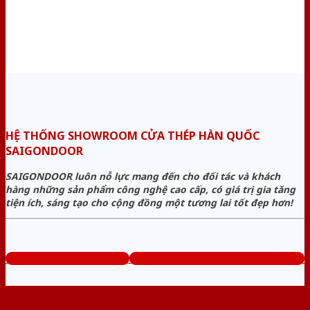
HỆ THỐNG SHOWROOM CỬA THÉP HÀN QUỐC
SAIGONDOOR
SAIGONDOOR luôn nỗ lực mang đến cho đối tác và khách
hàng những sản phẩm công nghệ cao cấp, có giá trị gia tăng
tiện ích, sáng tạo cho cộng đồng một tương lai tốt đẹp hơn!
www.cuathephanquoc.com
Tổng đài tư vấn miễn phí: 0824.400.400