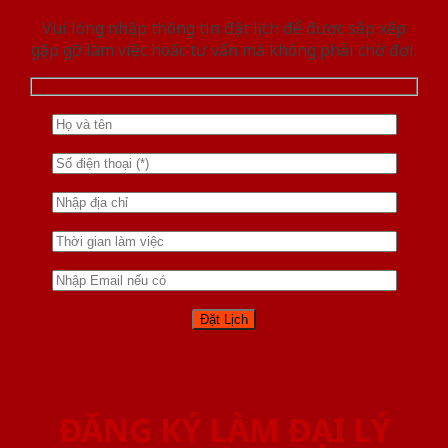
Vui lòng nhập thông tin đặt lịch để được sắp xếp
gặp gỡ làm việc hoăc tư vấn mà không phải chờ đợi.
ĐĂNG KÝ LÀM ĐẠI LÝ