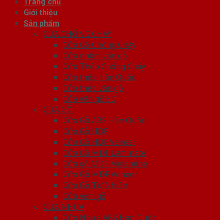
Trang chủ
Giới thiệu
Sản phẩm
CỬA CHỐNG CHÁY
Cửa Gỗ Chống Cháy
Cửa nhôm vân gỗ
Cửa Thép Chống Cháy
Cửa thép Hàn Quốc
Cửa thép vân gỗ
Cửa vân gỗ 5D
CỬA GỖ
Cửa Gỗ ABS Hàn Quốc
Cửa Gỗ HDF
Cửa Gỗ HDF Veneer
Cửa Gỗ MDF Laminate
Cửa gỗ MDF Melamine
Cửa Gỗ MDF Veneer
Cửa Gỗ Tự Nhiên
Cửa vòm gỗ
CỬA NHỰA
Cửa Nhựa ABS Hàn Quốc