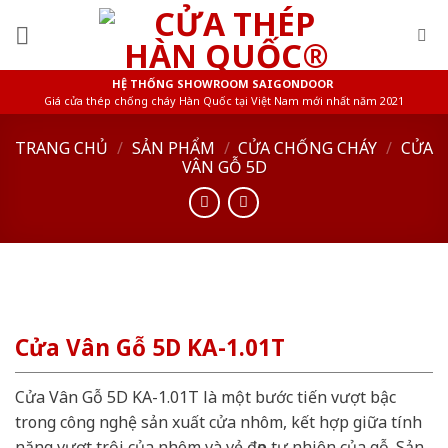
Skip
to
content
HỆ THỐNG SHOWROOM SAIGONDOOR
Giá cửa thép chống cháy Hàn Quốc tại Việt Nam mới nhất năm 2021
TRANG CHỦ
/
SẢN PHẨM
/
CỬA CHỐNG CHÁY
/
CỬA
VÂN GỖ 5D
Cửa Vân Gỗ 5D KA-1.01T
Cửa Vân Gỗ 5D KA-1.01T là một bước tiến vượt bậc
trong công nghệ sản xuất cửa nhôm, kết hợp giữa tính
năng vượt trội của nhôm và vẻ đẹp tự nhiên của gỗ. Sản