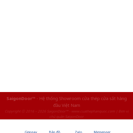
SaigonDoor™
- Hệ thống Showroom cửa thép cửa sắt hàng
đầu Việt Nam
Copyright ⓒ 2016 – 2026 SaigonDoor™ - www.cuathephanquoc.com | Đơn vị
chủ quản SaigonDoor
Gọi ngay
Bản đồ
Zalo
Messenger