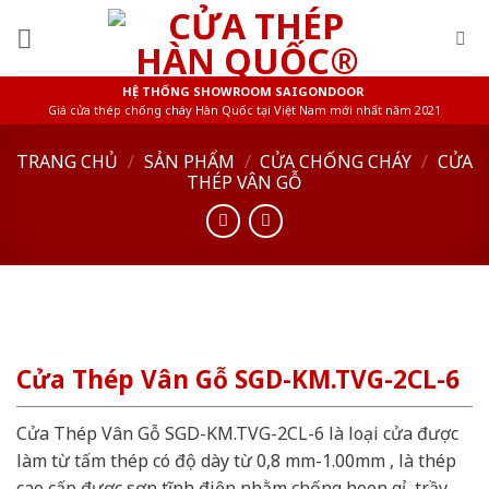
Skip
to
content
HỆ THỐNG SHOWROOM SAIGONDOOR
Giá cửa thép chống cháy Hàn Quốc tại Việt Nam mới nhất năm 2021
TRANG CHỦ
/
SẢN PHẨM
/
CỬA CHỐNG CHÁY
/
CỬA
THÉP VÂN GỖ
Cửa Thép Vân Gỗ SGD-KM.TVG-2CL-6
Cửa Thép Vân Gỗ SGD-KM.TVG-2CL-6 là loại cửa được
làm từ tấm thép có độ dày từ 0,8 mm-1.00mm , là thép
cao cấp được sơn tĩnh điện nhằm chống hoen gỉ, trầy