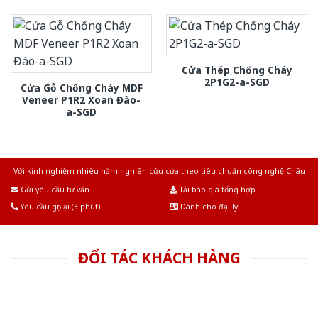
Cửa Thép Chống Cháy
2P1G2-a-SGD
Cửa Gỗ Chống Cháy MDF
Veneer P1R2 Xoan Đào-
a-SGD
Với kinh nghiệm nhiêu năm nghiên cứu cửa theo tiêu chuẩn công nghệ Châu
Âu.Chúng tôi tự tin là nhà sản xuất & cung cấp hàng đầu tại Việt Nam!
Gửi yêu cầu tư vấn
Tải báo giá tổng hợp
Yêu cầu gọi lại (3 phút)
Dành cho đại lý
ĐỐI TÁC KHÁCH HÀNG