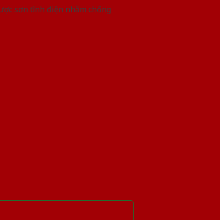
được sơn tĩnh điện nhằm chống