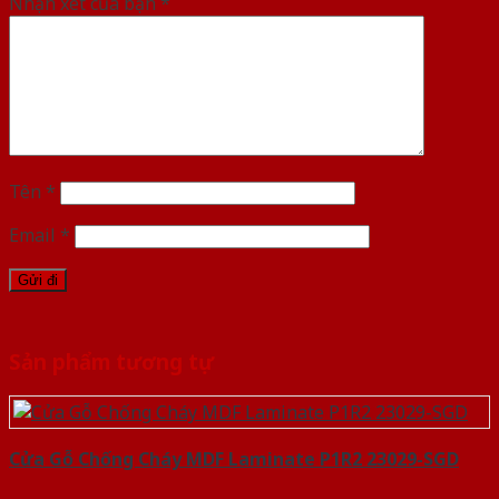
Nhận xét của bạn
*
Tên
*
Email
*
Sản phẩm tương tự
Cửa Gỗ Chống Cháy MDF Laminate P1R2 23029-SGD