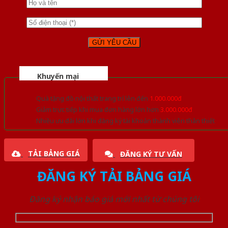
Khuyến mại
Quà tặng đồ nội thất trang trí lên đến
1.000.000đ
Giảm trực tiếp khi mua đơn hàng lớn hơn
3.000.000đ
Nhiều ưu đãi lớn khi đăng ký tài khoản thành viên thân thiết
TẢI BẢNG GIÁ
ĐĂNG KÝ TƯ VẤN
ĐĂNG KÝ TẢI BẢNG GIÁ
Đăng ký nhận báo giá mới nhất từ chúng tôi