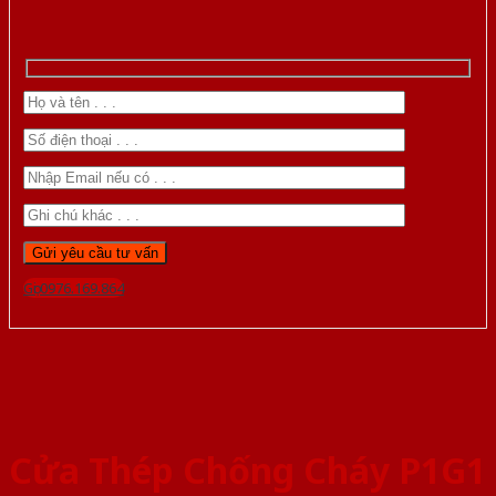
Gọi 0976.169.864
Cửa Thép Chống Cháy P1G1