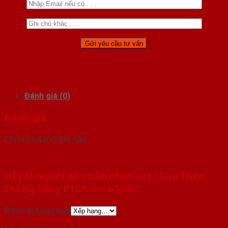
Đánh giá (0)
Đánh giá
Chưa có đánh giá nào.
Hãy là người đầu tiên nhận xét “Cửa Thép
Chống Cháy P1G1 do-a-SGD”
Đánh giá của bạn