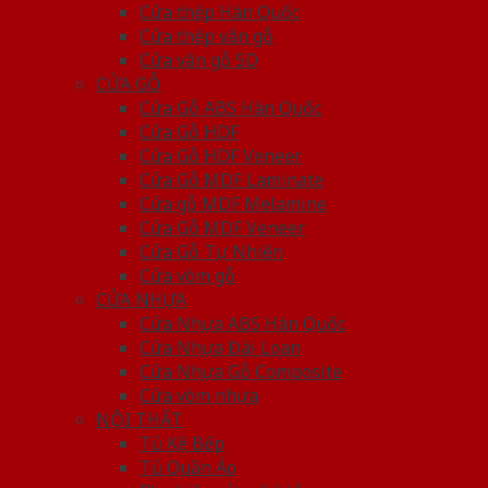
Cửa thép Hàn Quốc
Cửa thép vân gỗ
Cửa vân gỗ 5D
CỬA GỖ
Cửa Gỗ ABS Hàn Quốc
Cửa Gỗ HDF
Cửa Gỗ HDF Veneer
Cửa Gỗ MDF Laminate
Cửa gỗ MDF Melamine
Cửa Gỗ MDF Veneer
Cửa Gỗ Tự Nhiên
Cửa vòm gỗ
CỬA NHỰA
Cửa Nhựa ABS Hàn Quốc
Cửa Nhựa Đài Loan
Cửa Nhựa Gỗ Composite
Cửa vòm nhựa
NỘI THẤT
Tủ Kệ Bếp
Tủ Quần Áo