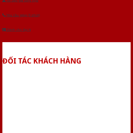
Tải báo giá tổng hợp
Yêu cầu gọi lại (3 phút)
Dành cho đại lý
ĐỐI TÁC KHÁCH HÀNG