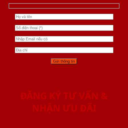
ĐĂNG KÝ TƯ VẤN &
NHẬN ƯU ĐÃI