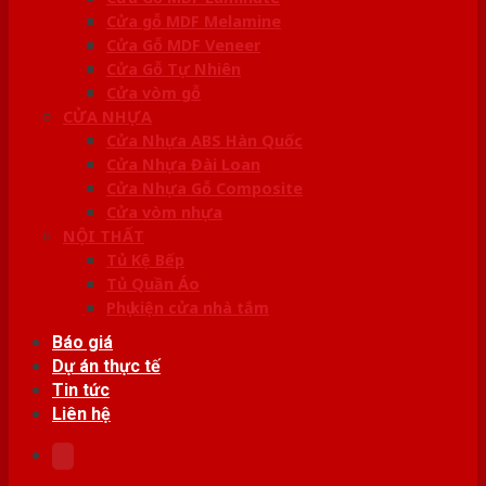
Cửa gỗ MDF Melamine
Cửa Gỗ MDF Veneer
Cửa Gỗ Tự Nhiên
Cửa vòm gỗ
CỬA NHỰA
Cửa Nhựa ABS Hàn Quốc
Cửa Nhựa Đài Loan
Cửa Nhựa Gỗ Composite
Cửa vòm nhựa
NỘI THẤT
Tủ Kệ Bếp
Tủ Quần Áo
Phụ kiện cửa nhà tắm
Báo giá
Dự án thực tế
Tin tức
Liên hệ