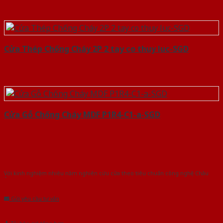
Cửa Thép Chống Cháy 2P 2 tay co thuy luc-SGD
Cửa Gỗ Chống Cháy MDF P1R4-C1-a-SGD
Với kinh nghiệm nhiêu năm nghiên cứu cửa theo tiêu chuẩn công nghệ Châu
Âu.Chúng tôi tự tin là nhà sản xuất & cung cấp hàng đầu tại Việt Nam!
Gửi yêu cầu tư vấn