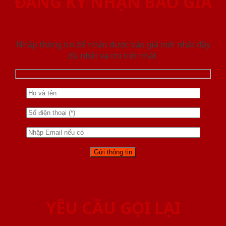
ĐĂNG KÝ NHẬN BÁO GIÁ
Nhập thông tin để nhận được báo giá mới nhât đầy
đủ nhất và chi tiết nhất.
YÊU CẦU GỌI LẠI