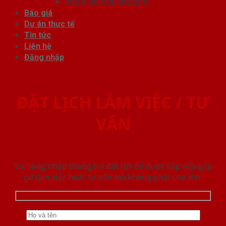
Phụ kiện cửa nhà tắm
Báo giá
Dự án thực tế
Tin tức
Liên hệ
Đăng nhập
ĐẶT LỊCH LÀM VIỆC / TƯ
VẤN
Vui lòng nhập thông tin đặt lịch để được sắp xếp gặp
gỡ làm việc hoăc tư vấn mà không phải chờ đợi.