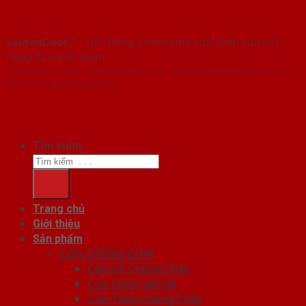
SaigonDoor™
- Hệ thống Showroom cửa thép cửa sắt
hàng đầu Việt Nam
Copyright ⓒ 2016 – 2026 SaigonDoor™ - www.cuathephanquoc.com |
Đơn vị chủ quản SaigonDoor
Tìm kiếm:
Trang chủ
Giới thiệu
Sản phẩm
CỬA CHỐNG CHÁY
Cửa Gỗ Chống Cháy
Cửa nhôm vân gỗ
Cửa Thép Chống Cháy