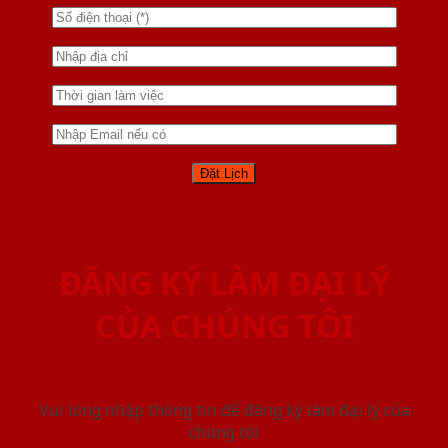
ĐĂNG KÝ LÀM ĐẠI LÝ
CỦA CHÚNG TÔI
Vui lòng nhập thông tin để đăng ký làm đại lý của
chúng tôi