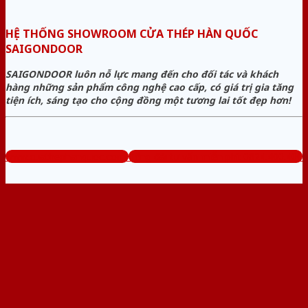
HỆ THỐNG SHOWROOM CỬA THÉP HÀN QUỐC
SAIGONDOOR
SAIGONDOOR luôn nỗ lực mang đến cho đối tác và khách
hàng những sản phẩm công nghệ cao cấp, có giá trị gia tăng
tiện ích, sáng tạo cho cộng đồng một tương lai tốt đẹp hơn!
www.cuathephanquoc.com
Tổng đài tư vấn miễn phí: 0824.400.400