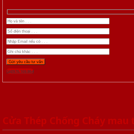
Gọi 0976.169.864
Cửa Thép Chống Cháy mau 