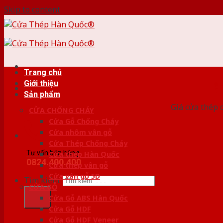
Skip to content
Trang chủ
Giới thiệu
HỆ
Sản phẩm
Giá cửa thép 
CỬA CHỐNG CHÁY
Cửa Gỗ Chống Cháy
Cửa nhôm vân gỗ
Cửa Thép Chống Cháy
Tư vấn bán hàng
Cửa thép Hàn Quốc
0824.400.400
Cửa thép vân gỗ
Cửa vân gỗ 5D
Tìm kiếm:
CỬA GỖ
Cửa Gỗ ABS Hàn Quốc
Cửa Gỗ HDF
Cửa Gỗ HDF Veneer