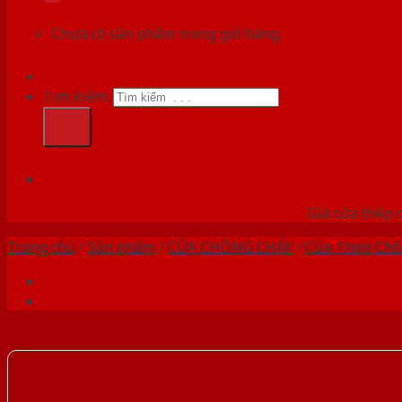
Chưa có sản phẩm trong giỏ hàng.
Tìm kiếm:
HỆ
Giá cửa thép 
Trang chủ
/
Sản phẩm
/
CỬA CHỐNG CHÁY
/
Cửa Thép Chố