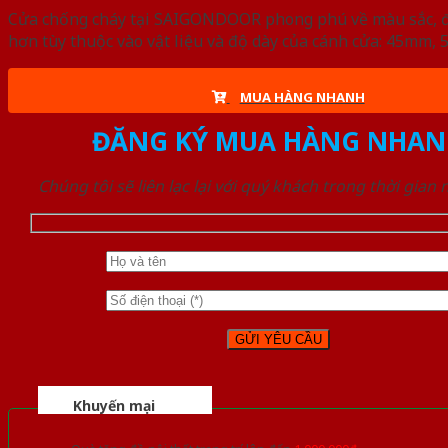
Cửa chống cháy tại SAIGONDOOR phong phú về màu sắc, đa d
hơn tùy thuộc vào vật liệu và độ dày của cánh cửa: 45mm
MUA HÀNG NHANH
ĐĂNG KÝ MUA HÀNG NHAN
Chúng tôi sẽ liên lạc lại với quý khách trong thời gian
Khuyến mại