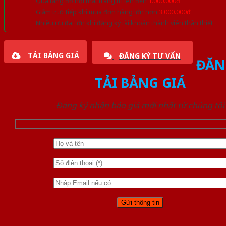
Quà tặng đồ nội thất trang trí lên đến
1.000.000đ
Giảm trực tiếp khi mua đơn hàng lớn hơn
3.000.000đ
Nhiều ưu đãi lớn khi đăng ký tài khoản thành viên thân thiết
TẢI BẢNG GIÁ
ĐĂNG KÝ TƯ VẤN
ĐĂN
TẢI BẢNG GIÁ
Đăng ký nhận báo giá mới nhất từ chúng tôi