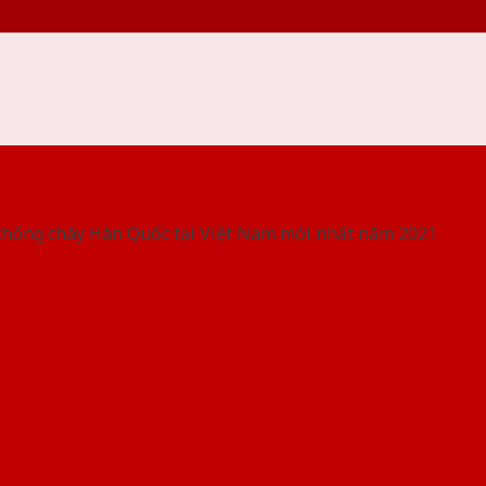
 THỐNG SHOWROOM SAIGONDOOR
chống cháy Hàn Quốc tại Việt Nam mới nhất năm 2021