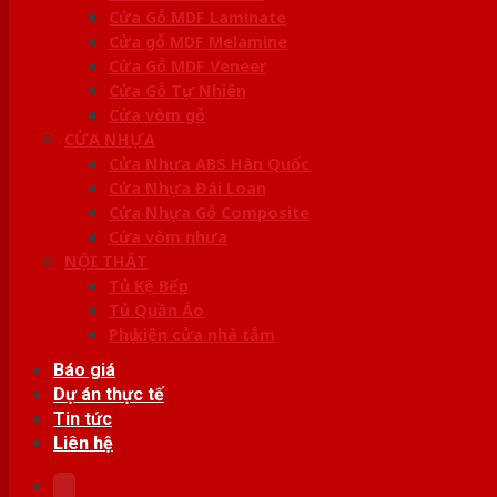
Cửa Gỗ MDF Laminate
Cửa gỗ MDF Melamine
Cửa Gỗ MDF Veneer
Cửa Gỗ Tự Nhiên
Cửa vòm gỗ
CỬA NHỰA
Cửa Nhựa ABS Hàn Quốc
Cửa Nhựa Đài Loan
Cửa Nhựa Gỗ Composite
Cửa vòm nhựa
NỘI THẤT
Tủ Kệ Bếp
Tủ Quần Áo
Phụ kiện cửa nhà tắm
Báo giá
Dự án thực tế
Tin tức
Liên hệ