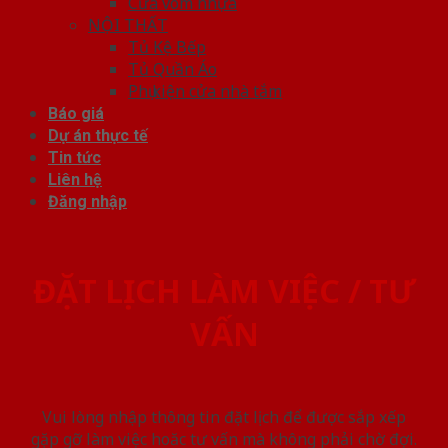
Cửa vòm nhựa
NỘI THẤT
Tủ Kệ Bếp
Tủ Quần Áo
Phụ kiện cửa nhà tắm
Báo giá
Dự án thực tế
Tin tức
Liên hệ
Đăng nhập
ĐẶT LỊCH LÀM VIỆC / TƯ
VẤN
Vui lòng nhập thông tin đặt lịch để được sắp xếp
gặp gỡ làm việc hoăc tư vấn mà không phải chờ đợi.