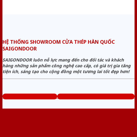
HỆ THỐNG SHOWROOM CỬA THÉP HÀN QUỐC
SAIGONDOOR
SAIGONDOOR luôn nỗ lực mang đến cho đối tác và khách
hàng những sản phẩm công nghệ cao cấp, có giá trị gia tăng
tiện ích, sáng tạo cho cộng đồng một tương lai tốt đẹp hơn!
www.cuathephanquoc.com
Tổng đài tư vấn miễn phí: 0824.400.400