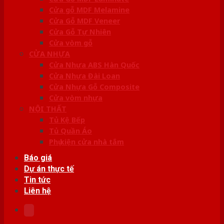
Cửa gỗ MDF Melamine
Cửa Gỗ MDF Veneer
Cửa Gỗ Tự Nhiên
Cửa vòm gỗ
CỬA NHỰA
Cửa Nhựa ABS Hàn Quốc
Cửa Nhựa Đài Loan
Cửa Nhựa Gỗ Composite
Cửa vòm nhựa
NỘI THẤT
Tủ Kệ Bếp
Tủ Quần Áo
Phụ kiện cửa nhà tắm
Báo giá
Dự án thực tế
Tin tức
Liên hệ