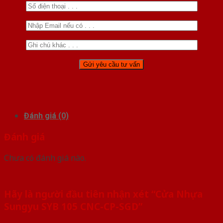
Đánh giá (0)
Đánh giá
Chưa có đánh giá nào.
Hãy là người đầu tiên nhận xét “Cửa Nhựa
Sungyu SYB 105 CNC-CP-SGD”