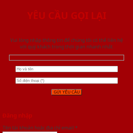
YÊU CẦU GỌI LẠI
Vui lòng nhập thông tin để chúng tôi có thể liên hệ
với quý khách trong thời gian nhanh nhất.
Đăng nhập
Tên tài khoản hoặc địa chỉ email
*