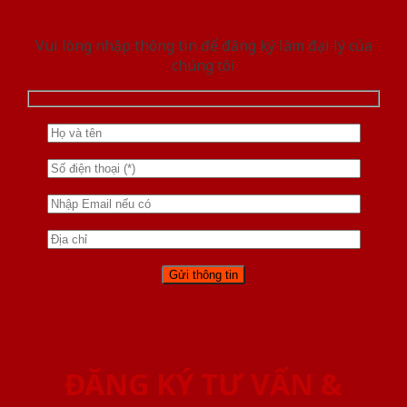
Vui lòng nhập thông tin để đăng ký làm đại lý của
chúng tôi
ĐĂNG KÝ TƯ VẤN &