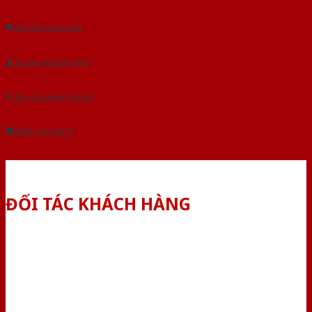
Âu.Chúng tôi tự tin là nhà sản xuất & cung cấp hàng đầu tại Việt Nam!
Gửi yêu cầu tư vấn
Tải báo giá tổng hợp
Yêu cầu gọi lại (3 phút)
Dành cho đại lý
ĐỐI TÁC KHÁCH HÀNG