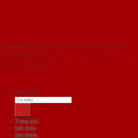
SaigonDoor™
- Hệ thống Showroom cửa thép cửa sắt
hàng đầu Việt Nam
Copyright ⓒ 2016 – 2026 SaigonDoor™ - www.cuathephanquoc.com |
Đơn vị chủ quản SaigonDoor
Tìm kiếm:
Trang chủ
Giới thiệu
Sản phẩm