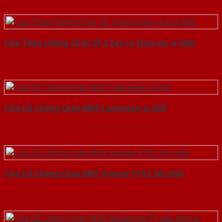
Cửa Thép Chống Cháy 2P 2 tay co thuy luc-a-SGD
Cửa Gỗ Chống Cháy MDF Laminate-a-SGD
Cửa Gỗ Chống Cháy MDF Veneer P1G1 Sồi-SGD