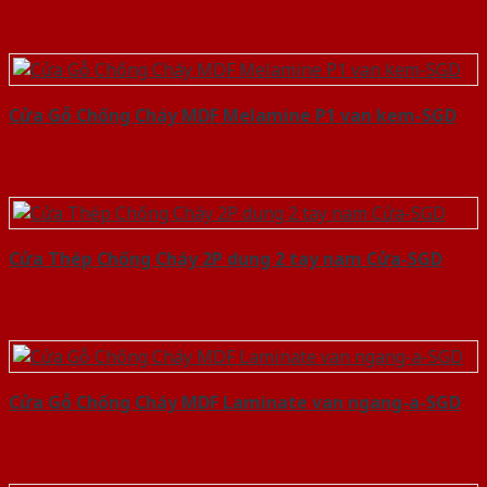
Cửa Gỗ Chống Cháy MDF Melamine P1 van kem-SGD
Cửa Thép Chống Cháy 2P dung 2 tay nam Cửa-SGD
Cửa Gỗ Chống Cháy MDF Laminate van ngang-a-SGD