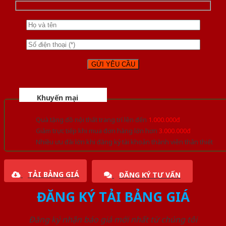
Khuyến mại
Quà tặng đồ nội thất trang trí lên đến
1.000.000đ
Giảm trực tiếp khi mua đơn hàng lớn hơn
3.000.000đ
Nhiều ưu đãi lớn khi đăng ký tài khoản thành viên thân thiết
TẢI BẢNG GIÁ
ĐĂNG KÝ TƯ VẤN
ĐĂNG KÝ TẢI BẢNG GIÁ
Đăng ký nhận báo giá mới nhất từ chúng tôi