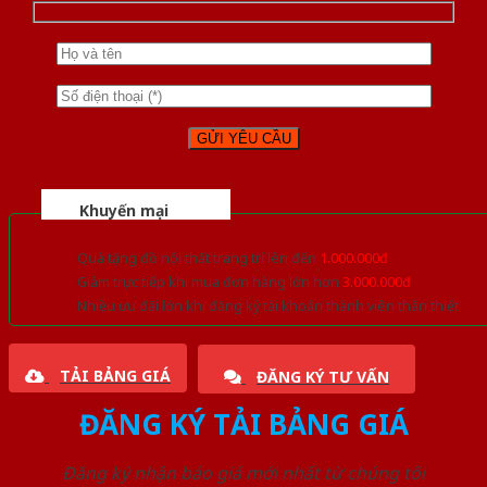
Khuyến mại
Quà tặng đồ nội thất trang trí lên đến
1.000.000đ
Giảm trực tiếp khi mua đơn hàng lớn hơn
3.000.000đ
Nhiều ưu đãi lớn khi đăng ký tài khoản thành viên thân thiết
TẢI BẢNG GIÁ
ĐĂNG KÝ TƯ VẤN
ĐĂNG KÝ TẢI BẢNG GIÁ
Đăng ký nhận báo giá mới nhất từ chúng tôi