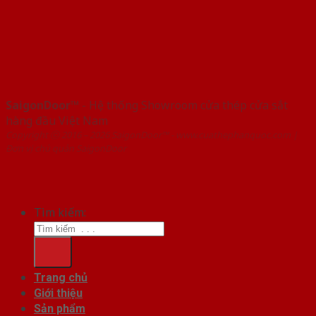
SaigonDoor™
- Hệ thống Showroom cửa thép cửa sắt
hàng đầu Việt Nam
Copyright ⓒ 2016 – 2026 SaigonDoor™ - www.cuathephanquoc.com |
Đơn vị chủ quản SaigonDoor
Tìm kiếm:
Trang chủ
Giới thiệu
Sản phẩm