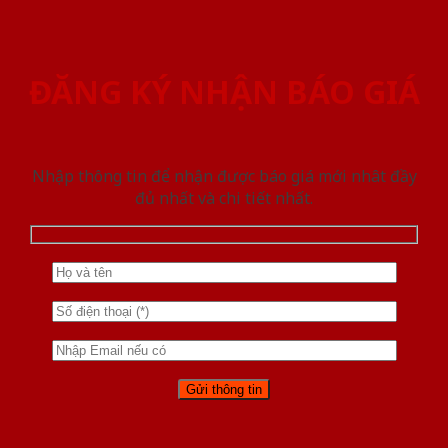
ĐĂNG KÝ NHẬN BÁO GIÁ
Nhập thông tin để nhận được báo giá mới nhât đầy
đủ nhất và chi tiết nhất.