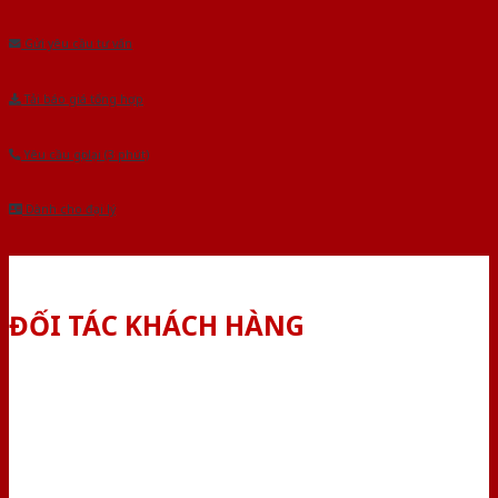
Âu.Chúng tôi tự tin là nhà sản xuất & cung cấp hàng đầu tại Việt Nam!
Gửi yêu cầu tư vấn
Tải báo giá tổng hợp
Yêu cầu gọi lại (3 phút)
Dành cho đại lý
ĐỐI TÁC KHÁCH HÀNG