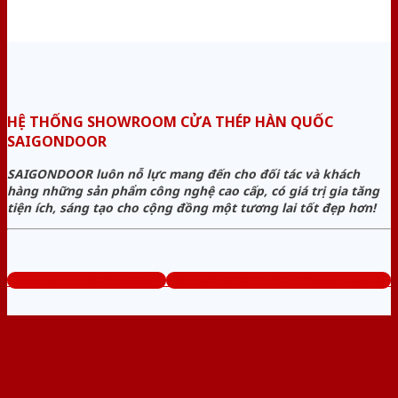
HỆ THỐNG SHOWROOM CỬA THÉP HÀN QUỐC
SAIGONDOOR
SAIGONDOOR luôn nỗ lực mang đến cho đối tác và khách
hàng những sản phẩm công nghệ cao cấp, có giá trị gia tăng
tiện ích, sáng tạo cho cộng đồng một tương lai tốt đẹp hơn!
www.cuathephanquoc.com
Tổng đài tư vấn miễn phí: 0824.400.400