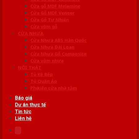
Cửa gỗ MDF Melamine
Cửa Gỗ MDF Veneer
Cửa Gỗ Tự Nhiên
Cửa vòm gỗ
CỬA NHỰA
Cửa Nhựa ABS Hàn Quốc
Cửa Nhựa Đài Loan
Cửa Nhựa Gỗ Composite
Cửa vòm nhựa
NỘI THẤT
Tủ Kệ Bếp
Tủ Quần Áo
Phụ kiện cửa nhà tắm
Báo giá
Dự án thực tế
Tin tức
Liên hệ