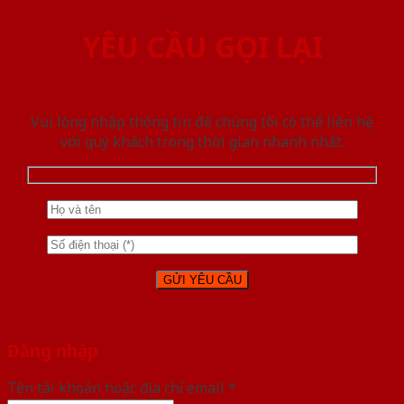
YÊU CẦU GỌI LẠI
Vui lòng nhập thông tin để chúng tôi có thể liên hệ
với quý khách trong thời gian nhanh nhất.
Đăng nhập
Tên tài khoản hoặc địa chỉ email
*