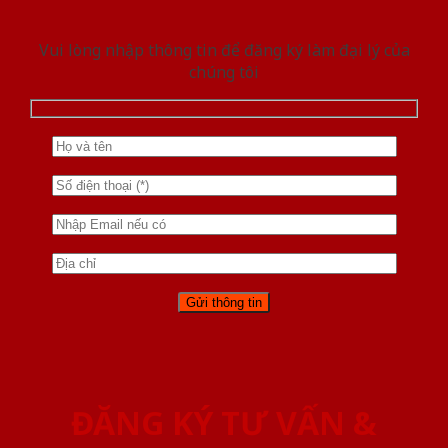
Vui lòng nhập thông tin để đăng ký làm đại lý của
chúng tôi
ĐĂNG KÝ TƯ VẤN &