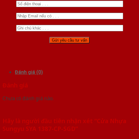
Đánh giá (0)
Đánh giá
Chưa có đánh giá nào.
Hãy là người đầu tiên nhận xét “Cửa Nhựa
Sungyu SYA 1387-CP-SGD”