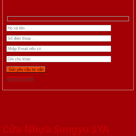
Gọi 0976.169.864
Cửa Nhựa Sungyu SYA