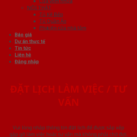
Cửa vòm nhựa
NỘI THẤT
Tủ Kệ Bếp
Tủ Quần Áo
Phụ kiện cửa nhà tắm
Báo giá
Dự án thực tế
Tin tức
Liên hệ
Đăng nhập
ĐẶT LỊCH LÀM VIỆC / TƯ
VẤN
Vui lòng nhập thông tin đặt lịch để được sắp xếp
gặp gỡ làm việc hoăc tư vấn mà không phải chờ đợi.