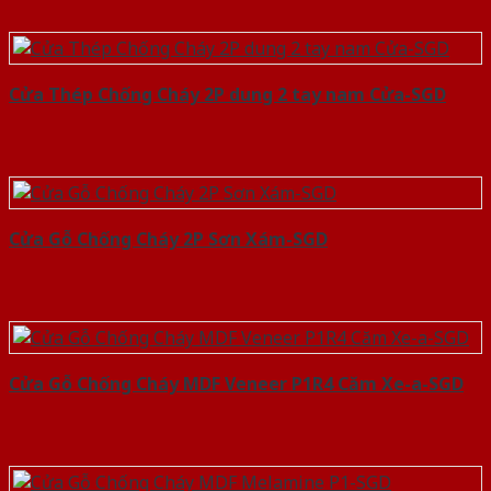
Cửa Thép Chống Cháy 2P dung 2 tay nam Cửa-SGD
Cửa Gỗ Chống Cháy 2P Sơn Xám-SGD
Cửa Gỗ Chống Cháy MDF Veneer P1R4 Căm Xe-a-SGD